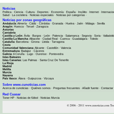
Noticias
Política
·
Ciencia
·
Cultura
·
Deportes
·
Economía
·
España
·
Insólito
·
Internet
·
Internacio
Salud
·
La coctelera
·
Noticias especiales
·
Noticias por categorías
·
Noticias por zonas geográficas
Andalucía
:
Almería
·
Cádiz
·
Córdoba
·
Granada
·
Huelva
·
Jaén
·
Málaga
·
Sevilla
Aragón
:
Huesca
·
Teruel
·
Zaragoza
Asturias
Cantabria
Castilla y León
:
Ávila
·
Burgos
·
León
·
Palencia
·
Salamanca
·
Segovia
·
Soria
·
Valladoli
Castilla-La Mancha
:
Albacete
·
Ciudad Real
·
Cuenca
·
Guadalajara
·
Toledo
Cataluña
:
Barcelona
·
Girona
·
Lleida
·
Tarragona
Ceuta
Comunidad Valenciana
:
Alicante
·
Castellón
·
Valencia
Extremadura
:
Badajoz
·
Cáceres
Galicia
:
A Coruña
·
Lugo
·
Ourense
·
Pontevedra
Islas Baleares
Islas Canarias
:
Las Palmas
·
Santa Cruz De Tenerife
La Rioja
Madrid
Melilla
Murcia
Navarra
País Vasco
:
Álava
·
Guipuzcoa
·
Vizcaya
Sobre www.cunoticias.com
Acerca de cunoticias
·
Quiénes somos
·
Preguntas frecuentes
·
Añadir fuente
·
Contactar
Red Cuasar
Toner HP · Noticias de fútbol · Noticias Murcia
© 2006 - 2011 www.cunoticias.com Tod