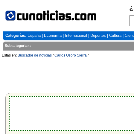
¿
Categorías:
España
|
Economía
|
Internacional
|
Deportes
|
Cultura
|
Cienc
Subcategorías:
Estás en:
Buscador de noticias
/
Carlos Osoro Sierra
/