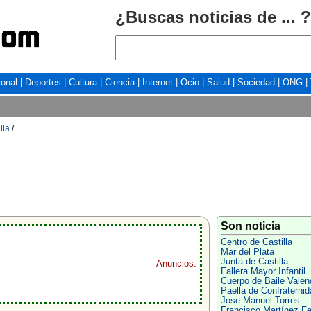
¿Buscas noticias de ... ?
ional
|
Deportes
|
Cultura
|
Ciencia
|
Internet
|
Ocio
|
Salud
|
Sociedad
|
ONG
|
lla
/
Son noticia
Centro de Castilla
Mar del Plata
Junta de Castilla
Anuncios:
Fallera Mayor Infantil
Cuerpo de Baile Valen
Paella de Confraternid
Jose Manuel Torres
Francisco Martínez Fe