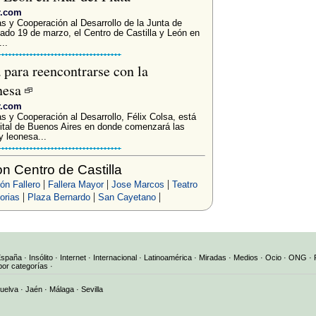
r.com
ias y Cooperación al Desarrollo de la Junta de
asado 19 de marzo, el Centro de Castilla y León en
..
 para reencontrarse con la
onesa
r.com
ias y Cooperación al Desarrollo, Félix Colsa, está
apital de Buenos Aires en donde comenzará las
y leonesa...
 Centro de Castilla
|
|
|
ón Fallero
Fallera Mayor
Jose Marcos
Teatro
|
|
|
orias
Plaza Bernardo
San Cayetano
España
·
Insólito
·
Internet
·
Internacional
·
Latinoamérica
·
Miradas
·
Medios
·
Ocio
·
ONG
·
por categorías
·
uelva
·
Jaén
·
Málaga
·
Sevilla