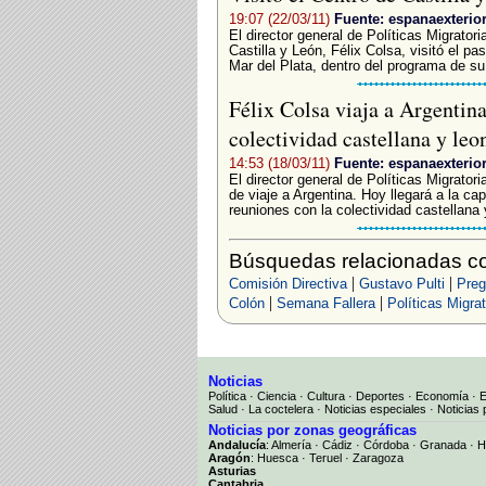
19:07 (22/03/11)
Fuente: espanaexterio
El director general de Políticas Migrator
Castilla y León, Félix Colsa, visitó el p
Mar del Plata, dentro del programa de su.
Félix Colsa viaja a Argentina
colectividad castellana y le
14:53 (18/03/11)
Fuente: espanaexterio
El director general de Políticas Migrator
de viaje a Argentina. Hoy llegará a la c
reuniones con la colectividad castellana 
Búsquedas relacionadas con
|
|
Comisión Directiva
Gustavo Pulti
Preg
|
|
Colón
Semana Fallera
Políticas Migrat
Noticias
Política
·
Ciencia
·
Cultura
·
Deportes
·
Economía
·
Salud
·
La coctelera
·
Noticias especiales
·
Noticias 
Noticias por zonas geográficas
Andalucía
:
Almería
·
Cádiz
·
Córdoba
·
Granada
·
H
Aragón
:
Huesca
·
Teruel
·
Zaragoza
Asturias
Cantabria