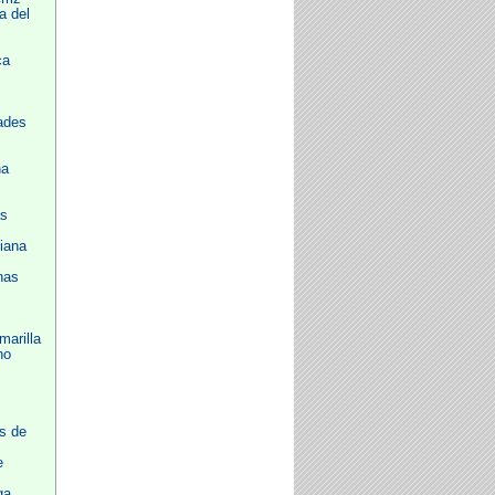
a del
ca
ades
na
as
iana
nas
arilla
no
s de
e
ga