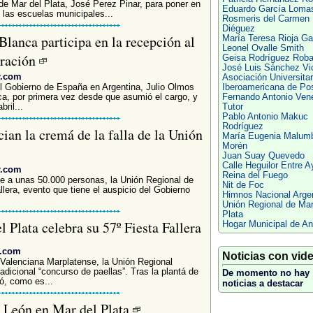
 de Mar del Plata, José Perez Pinar, para poner en
Eduardo García Loma
 las escuelas municipales...
Rosmeris del Carmen 
Diéguez
lanca participa en la recepción al
María Teresa Rioja Ga
Leonel Ovalle Smith
gración
Geisa Rodríguez Roba
José Luis Sánchez Vi
r.com
Asociación Universitar
el Gobierno de España en Argentina, Julio Olmos
Iberoamericana de Po
ca, por primera vez desde que asumió el cargo, y
Fernando Antonio Ven
ril...
Tutor
Pablo Antonio Makuc
Rodríguez
ian la cremá de la falla de la Unión
María Eugenia Malum
Morén
Juan Suay Quevedo
Calle Heguilor Entre A
r.com
Reina del Fuego
te a unas 50.000 personas, la Unión Regional de
Nit de Foc
era, evento que tiene el auspicio del Gobierno
Himnos Nacional Arge
Unión Regional de Mar
Plata
 Plata celebra su 57º Fiesta Fallera
Hogar Municipal de A
r.com
Noticias con vid
a Valenciana Marplatense, la Unión Regional
radicional “concurso de paellas”. Tras la plantá de
De momento no hay
tó, como es...
noticias a destacar
 y León en Mar del Plata