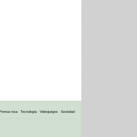
Prensa rosa
·
Tecnología
·
Videojuegos
·
Sociedad
·