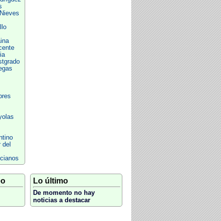
s
Nieves
llo
ina
cente
ia
stgrado
egas
bres
yolas
ntino
 del
ncianos
eo
Lo último
De momento no hay
noticias a destacar