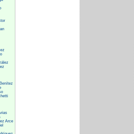
o
tor
man
lez
o
zález
lez
Benítez
e
so
hetti
rias
s
nez Arce
el
dríguez