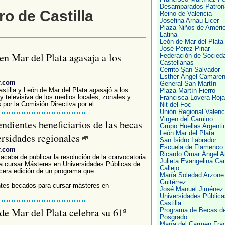
Desamparados Patron
ro de Castilla
Reino de Valencia
Josefina Arnau Licer
Plaza Niños de Améri
Latina
León de Mar del Plata
José Pérez Pinar
en Mar del Plata agasaja a los
Federación de Socied
Castellanas
Cerrito San Salvador
Esther Ángel Camare
r.com
General San Martín
stilla y León de Mar del Plata agasajó a los
Plaza Martín Fierro
 y televisiva de los medios locales, zonales y
Francisca Lovera Roj
 por la Comisión Directiva por el...
Nit del Foc
Unión Regional Valenc
Virgen del Camino
ndientes beneficiarios de las becas
Grupo Huellas Argenti
León Mar del Plata
ersidades regionales
San Isidro Labrador
Escuela de Flamenco
r.com
Ricardo Ómar Ángel Am
caba de publicar la resolución de la convocatoria
Julieta Evangelina Ca
 cursar Másteres en Universidades Públicas de
Callejo
rcera edición de un programa que...
María Soledad Arzone
Guitérrez
ntes becados para cursar másteres en
José Manuel Jiménez
Universidades Pública
Castilla
de Mar del Plata celebra su 61º
Programa de Becas d
Posgrado
María del Carmen Fra