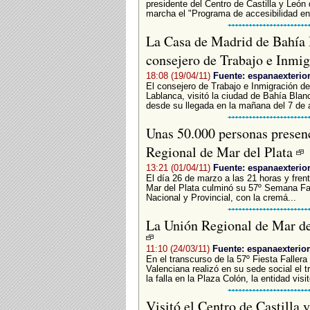
presidente del Centro de Castilla y León
marcha el "Programa de accesibilidad en
La Casa de Madrid de Bahía B
consejero de Trabajo e Inmi
18:08 (19/04/11)
Fuente: espanaexterio
El consejero de Trabajo e Inmigración d
Lablanca, visitó la ciudad de Bahía Blan
desde su llegada en la mañana del 7 de ab
Unas 50.000 personas presenc
Regional de Mar del Plata
13:21 (01/04/11)
Fuente: espanaexterio
El día 26 de marzo a las 21 horas y fren
Mar del Plata culminó su 57º Semana Fall
Nacional y Provincial, con la cremá...
La Unión Regional de Mar del
11:10 (24/03/11)
Fuente: espanaexterio
En el transcurso de la 57º Fiesta Faller
Valenciana realizó en su sede social el t
la falla en la Plaza Colón, la entidad visi
Visitó el Centro de Castilla