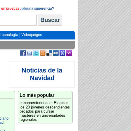
en pruebas
¿alguna sugerencia?
Tecnología
|
Videojuegos
Noticias de la
Navidad
Lo más popular
espanaexterior.com
Elegidos
los 20 jóvenes descendientes
becados para cursar
másteres en universidades
ciano
regionales
ad
rriz