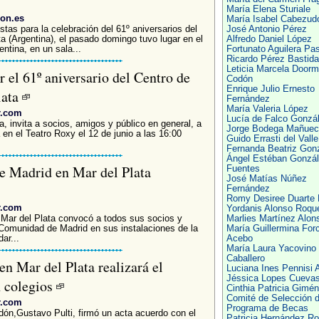
María Elena Sturiale
eon.es
María Isabel Cabezud
tas para la celebración del 61º aniversarios del
José Antonio Pérez
ta (Argentina), el pasado domingo tuvo lugar en el
Alfredo Daniel López
ntina, en un sala...
Fortunato Aguilera Pas
Ricardo Pérez Bastida
Leticia Marcela Door
r el 61º aniversario del Centro de
Codón
Enrique Julio Ernesto
lata
Fernández
María Valeria López
r.com
Lucía de Falco Gonzá
a, invita a socios, amigos y público en general, a
Jorge Bodega Mañuec
á en el Teatro Roxy el 12 de junio a las 16:00
Guido Errasti del Valle
Fernanda Beatriz Gon
Ángel Estéban Gonzá
e Madrid en Mar del Plata
Fuentes
José Matías Núñez
Fernández
Romy Desiree Duarte 
r.com
Yordanis Alonso Roqu
Mar del Plata convocó a todos sus socios y
Marlies Martínez Alon
 Comunidad de Madrid en sus instalaciones de la
María Guillermina Forc
ar...
Acebo
María Laura Yacovino
Caballero
en Mar del Plata realizará el
Luciana Ines Pennisi A
Jéssica Lopes Cueva
n colegios
Cinthia Patricia Gimé
Comité de Selección d
r.com
Programa de Becas
edón,Gustavo Pulti, firmó un acta acuerdo con el
Patricia Hernández Ro