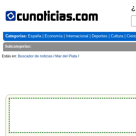
¿
Categorías:
España
|
Economía
|
Internacional
|
Deportes
|
Cultura
|
Cienc
Subcategorías:
Estás en:
Buscador de noticias
/
Mar del Plata
/