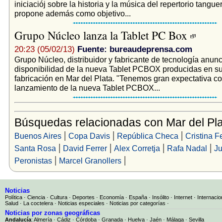
iniciaciój sobre la historia y la música del repertorio tangue
propone además como objetivo...
Grupo Núcleo lanza la Tablet PC Box
20:23 (05/02/13)
Fuente: bureaudeprensa.com
Grupo Núcleo, distribuidor y fabricante de tecnología anunc
disponibilidad de la nueva Tablet PCBOX producidas en su
fabricación en Mar del Plata. "Tenemos gran expectativa co
lanzamiento de la nueva Tablet PCBOX...
Búsquedas relacionadas con Mar del Pla
|
|
|
Buenos Aires
Copa Davis
República Checa
Cristina 
|
|
|
|
Santa Rosa
David Ferrer
Alex Corretja
Rafa Nadal
Ju
|
|
Peronistas
Marcel Granollers
Noticias
Política
·
Ciencia
·
Cultura
·
Deportes
·
Economía
·
España
·
Insólito
·
Internet
·
Internacio
Salud
·
La coctelera
·
Noticias especiales
·
Noticias por categorías
·
Noticias por zonas geográficas
Andalucía
:
Almería
·
Cádiz
·
Córdoba
·
Granada
·
Huelva
·
Jaén
·
Málaga
·
Sevilla