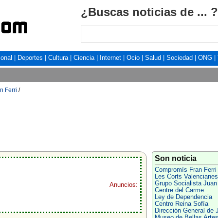
¿Buscas noticias de ... ?
ional
|
Deportes
|
Cultura
|
Ciencia
|
Internet
|
Ocio
|
Salud
|
Sociedad
|
ONG
|
 Ferri
/
Son noticia
Compromís Fran Ferri
Les Corts Valencianes
Grupo Socialista Juan
Anuncios:
Centre del Carme
Ley de Dependencia
Centro Reina Sofía
Dirección General de J
Museo de Bellas Arte