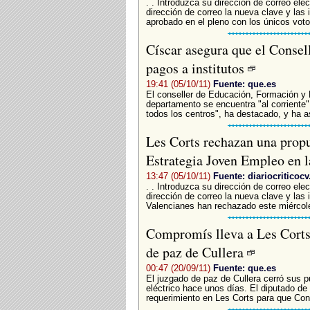
. . Introduzca su dirección de correo elec
dirección de correo la nueva clave y las 
aprobado en el pleno con los únicos votos
Císcar asegura que el Consell
pagos a institutos
19:41 (05/10/11)
Fuente: que.es
El conseller de Educación, Formación y
departamento se encuentra "al corriente"
todos los centros", ha destacado, y ha a
Les Corts rechazan una prop
Estrategia Joven Empleo en 
13:47 (05/10/11)
Fuente: diariocriticoc
. . Introduzca su dirección de correo elec
dirección de correo la nueva clave y las 
Valencianes han rechazado este miércoles
Compromís lleva a Les Corts 
de paz de Cullera
00:47 (20/09/11)
Fuente: que.es
El juzgado de paz de Cullera cerró sus p
eléctrico hace unos días. El diputado de
requerimiento en Les Corts para que Cons