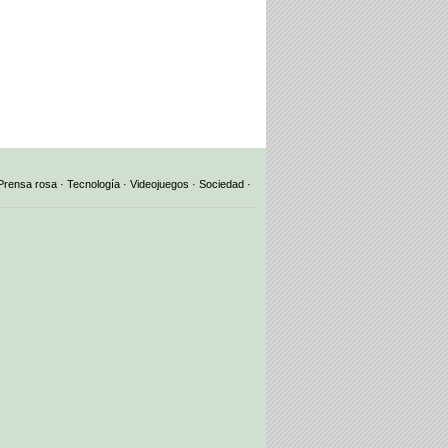
Prensa rosa
·
Tecnología
·
Videojuegos
·
Sociedad
·