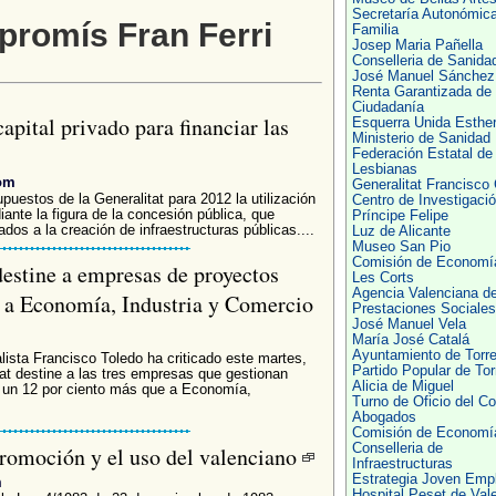
Secretaría Autonómic
promís Fran Ferri
Familia
Josep Maria Pañella
Conselleria de Sanida
José Manuel Sánchez
Renta Garantizada de
Ciudadanía
apital privado para financiar las
Esquerra Unida Esthe
Ministerio de Sanidad
Federación Estatal de
Lesbianas
com
Generalitat Francisc
puestos de la Generalitat para 2012 la utilización
Centro de Investigaci
ante la figura de la concesión pública, que
Príncipe Felipe
ados a la creación de infraestructuras públicas....
Luz de Alicante
Museo San Pio
Comisión de Economí
destine a empresas de proyectos
Les Corts
Agencia Valenciana d
 a Economía, Industria y Comercio
Prestaciones Sociales
José Manuel Vela
María José Catalá
Ayuntamiento de Torre
lista Francisco Toledo ha criticado este martes,
Partido Popular de Tor
tat destine a las tres empresas que gestionan
Alicia de Miguel
 un 12 por ciento más que a Economía,
Turno de Oficio del Co
Abogados
Comisión de Economí
Conselleria de
promoción y el uso del valenciano
Infraestructuras
Estrategia Joven Emp
m
Hospital Peset de Val