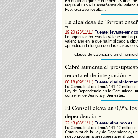
En el día en que se cumplen 28 años de
regula el uso y la enseñanza del valenci
Fco. Gozalvo resalta...
La alcaldesa de Torrent ense
19:20 (23/11/11)
Fuente: levante-emv.c
La organización Escola Valenciana ha pu
valenciano en la que ha implicado a dipu
aprenderán la lengua con las clases de s
Clases de valenciano en el hemicic
Cabré aumenta el presupuest
recorta el de integración
06:18 (09/11/11)
Fuente: diarioinforma
La Generalitat destinará 141,42 millones 
Ley de Dependencia en la Comunidad, un
conseller de Justicia y Bienestar...
El Consell eleva un 0,9% los 
dependencia
22:43 (08/11/11)
Fuente: elmundo.es
La Generalitat destinará 141,42 millones 
Comunitat de la Ley de Dependencia, un 
nuevo programa presupuestario al que...