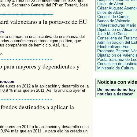
 la Ley 4/1983 de 23 de noviembre de 1983, que
Llirios de Alcoi
ano, el Secretario General del PP en Torrent, José
César Augusto Asenci
Lirios de Alcoy
Consell de Camps
ñará valenciano a la portavoz de EU
Banco de Valencia
Infraestructuras Mario
Diputación de Alicante
om
José Marí Olano
esto en marcha una iniciativa de enseñanza del
Conselleria de Turism
tados autonómicos de todo signo político, que
Administración del Es
us compañeros de hemiciclo. Así, la...
Electoralismo Ferri
Programa Primera Nó
lo
Diputación de Valenci
Paula Sánchez de Le
Conselleria de Justici
o para mayores y dependientes y
Ministerio de Cultura
cion.com
Noticias con vid
de euros en 2012 a la aplicación y desarrollo de la
De momento no hay
 0,9 % más que en 2011. Así lo anunció ayer el
noticias a destacar
fondos destinados a aplicar la
de euros en 2012 a la aplicación y desarrollo en la
0,9% más que en 2011 , y para ello ha creado un