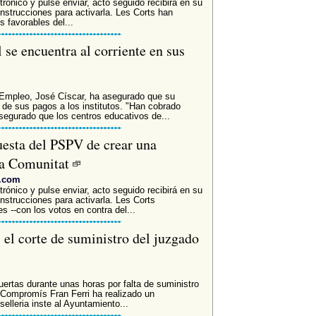
trónico y pulse enviar, acto seguido recibirá en su
instrucciones para activarla. Les Corts han
 favorables del...
 se encuentra al corriente en sus
 Empleo, José Císcar, ha asegurado que su
 de sus pagos a los institutos. "Han cobrado
segurado que los centros educativos de...
uesta del PSPV de crear una
la Comunitat
v.com
trónico y pulse enviar, acto seguido recibirá en su
instrucciones para activarla. Les Corts
 --con los votos en contra del...
el corte de suministro del juzgado
uertas durante unas horas por falta de suministro
 Compromís Fran Ferri ha realizado un
elleria inste al Ayuntamiento...