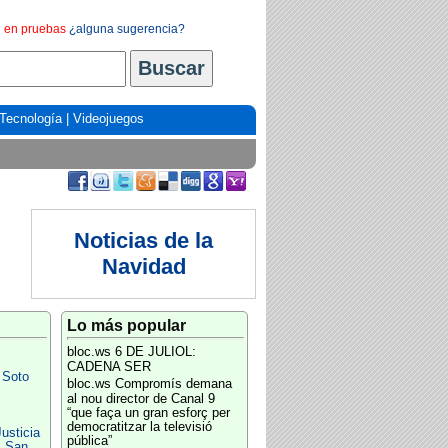
en pruebas
¿alguna sugerencia?
Tecnología
|
Videojuegos
Noticias de la
Navidad
Lo más popular
bloc.ws
6 DE JULIOL:
CADENA SER
 Soto
bloc.ws
Compromís demana
al nou director de Canal 9
“que faça un gran esforç per
democratitzar la televisió
usticia
pública”
s San