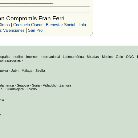
n Compromís Fran Ferri
|
|
|
Olmos
Consuelo Ciscar
Bienestar Social
Lola
|
|
s Valencianes
San Pío
España
·
Insólito
·
Internet
·
Internacional
·
Latinoamérica
·
Miradas
·
Medios
·
Ocio
·
ONG
·
por categorías
·
uelva
·
Jaén
·
Málaga
·
Sevilla
alamanca
·
Segovia
·
Soria
·
Valladolid
·
Zamora
ca
·
Guadalajara
·
Toledo
cia
e