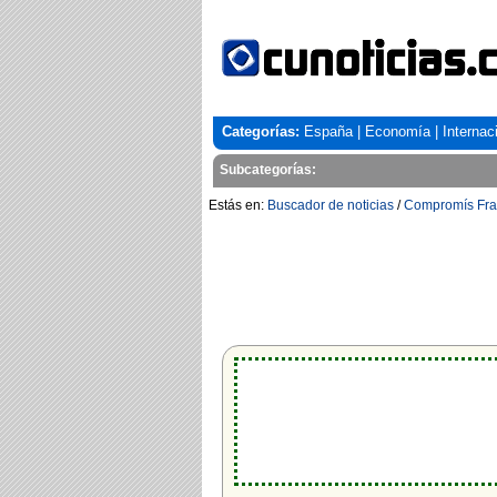
Categorías:
España
|
Economía
|
Internac
Subcategorías:
Estás en:
Buscador de noticias
/
Compromís Fran