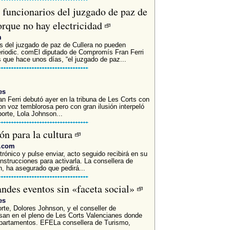
funcionarios del juzgado de paz de
orque no hay electricidad
m
s del juzgado de paz de Cullera no pueden
lperiodic. comEl diputado de Compromís Fran Ferri
 que hace unos días, “el juzgado de paz...
es
 Ferri debutó ayer en la tribuna de Les Corts con
Con voz temblorosa pero con gran ilusión interpeló
orte, Lola Johnson...
ón para la cultura
v.com
trónico y pulse enviar, acto seguido recibirá en su
instrucciones para activarla. La consellera de
, ha asegurado que pedirá...
andes eventos sin «faceta social»
es
rte, Dolores Johnson, y el conseller de
san en el pleno de Les Corts Valencianes donde
epartamentos. EFELa consellera de Turismo,