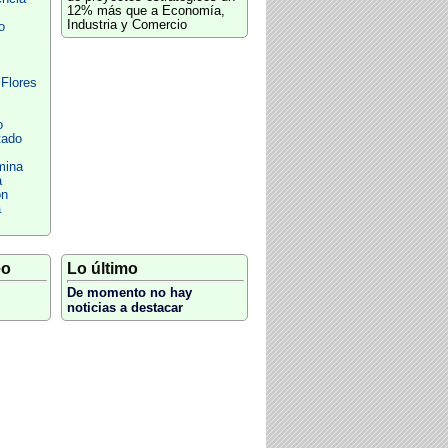
12% más que a Economía,
Industria y Comercio
o
 Flores
o
tado
mina
a
ón
a
eo
Lo último
De momento no hay
noticias a destacar