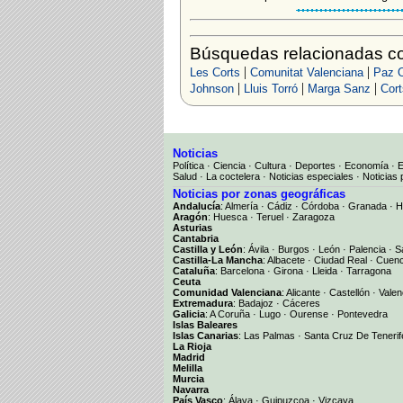
Búsquedas relacionadas co
|
|
Les Corts
Comunitat Valenciana
Paz 
|
|
|
Johnson
Lluis Torró
Marga Sanz
Cort
Noticias
Política
·
Ciencia
·
Cultura
·
Deportes
·
Economía
·
Salud
·
La coctelera
·
Noticias especiales
·
Noticias 
Noticias por zonas geográficas
Andalucía
:
Almería
·
Cádiz
·
Córdoba
·
Granada
·
H
Aragón
:
Huesca
·
Teruel
·
Zaragoza
Asturias
Cantabria
Castilla y León
:
Ávila
·
Burgos
·
León
·
Palencia
·
S
Castilla-La Mancha
:
Albacete
·
Ciudad Real
·
Cuen
Cataluña
:
Barcelona
·
Girona
·
Lleida
·
Tarragona
Ceuta
Comunidad Valenciana
:
Alicante
·
Castellón
·
Valen
Extremadura
:
Badajoz
·
Cáceres
Galicia
:
A Coruña
·
Lugo
·
Ourense
·
Pontevedra
Islas Baleares
Islas Canarias
:
Las Palmas
·
Santa Cruz De Tenerif
La Rioja
Madrid
Melilla
Murcia
Navarra
País Vasco
:
Álava
·
Guipuzcoa
·
Vizcaya