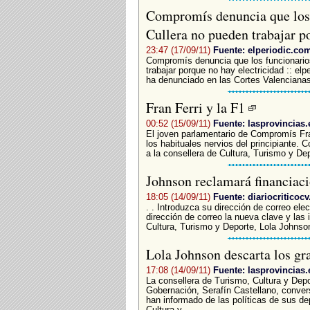
Compromís denuncia que los 
Cullera no pueden trabajar p
23:47 (17/09/11)
Fuente: elperiodic.co
Compromís denuncia que los funcionario
trabajar porque no hay electricidad :: e
ha denunciado en las Cortes Valencianas
Fran Ferri y la F1
00:52 (15/09/11)
Fuente: lasprovincias.
El joven parlamentario de Compromís Fran
los habituales nervios del principiante. 
a la consellera de Cultura, Turismo y Dep
Johnson reclamará financiaci
18:05 (14/09/11)
Fuente: diariocriticoc
. . Introduzca su dirección de correo elec
dirección de correo la nueva clave y las 
Cultura, Turismo y Deporte, Lola Johnson
Lola Johnson descarta los gr
17:08 (14/09/11)
Fuente: lasprovincias.
La consellera de Turismo, Cultura y Depo
Gobernación, Serafín Castellano, conver
han informado de las políticas de sus d
Cultura y...