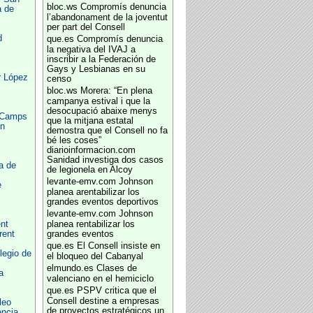
bloc.ws
Compromís denuncia
a de
l’abandonament de la joventut
per part del Consell
d
que.es
Compromís denuncia
la negativa del IVAJ a
inscribir a la Federación de
Gays y Lesbianas en su
r López
censo
bloc.ws
Morera: “En plena
campanya estival i que la
desocupació abaixe menys
o Camps
que la mitjana estatal
ón
demostra que el Consell no fa
bé les coses”
diarioinformacion.com
Sanidad investiga dos casos
a de
de legionela en Alcoy
levante-emv.com
Johnson
e
planea arentabilizar los
grandes eventos deportivos
levante-emv.com
Johnson
nt
planea rentabilizar los
rent
grandes eventos
que.es
El Consell insiste en
legio de
el bloqueo del Cabanyal
elmundo.es
Clases de
a
valenciano en el hemiciclo
que.es
PSPV critica que el
Consell destine a empresas
leo
de proyectos estratégicos un
encia