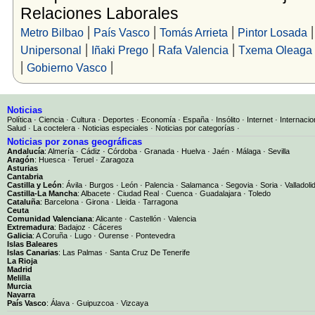
Relaciones Laborales
|
|
|
Metro Bilbao
País Vasco
Tomás Arrieta
Pintor Losada
|
|
|
Unipersonal
Iñaki Prego
Rafa Valencia
Txema Oleaga
|
|
Gobierno Vasco
Noticias
Política
·
Ciencia
·
Cultura
·
Deportes
·
Economía
·
España
·
Insólito
·
Internet
·
Internacio
Salud
·
La coctelera
·
Noticias especiales
·
Noticias por categorías
·
Noticias por zonas geográficas
Andalucía
:
Almería
·
Cádiz
·
Córdoba
·
Granada
·
Huelva
·
Jaén
·
Málaga
·
Sevilla
Aragón
:
Huesca
·
Teruel
·
Zaragoza
Asturias
Cantabria
Castilla y León
:
Ávila
·
Burgos
·
León
·
Palencia
·
Salamanca
·
Segovia
·
Soria
·
Valladoli
Castilla-La Mancha
:
Albacete
·
Ciudad Real
·
Cuenca
·
Guadalajara
·
Toledo
Cataluña
:
Barcelona
·
Girona
·
Lleida
·
Tarragona
Ceuta
Comunidad Valenciana
:
Alicante
·
Castellón
·
Valencia
Extremadura
:
Badajoz
·
Cáceres
Galicia
:
A Coruña
·
Lugo
·
Ourense
·
Pontevedra
Islas Baleares
Islas Canarias
:
Las Palmas
·
Santa Cruz De Tenerife
La Rioja
Madrid
Melilla
Murcia
Navarra
País Vasco
:
Álava
·
Guipuzcoa
·
Vizcaya