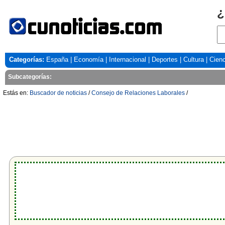
¿
Categorías:
España
|
Economía
|
Internacional
|
Deportes
|
Cultura
|
Cienc
Subcategorías:
Estás en:
Buscador de noticias
/
Consejo de Relaciones Laborales
/