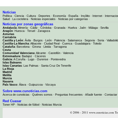
Noticias
Política
·
Ciencia
·
Cultura
·
Deportes
·
Economía
·
España
·
Insólito
·
Internet
·
Internacio
Salud
·
La coctelera
·
Noticias especiales
·
Noticias por categorías
·
Noticias por zonas geográficas
Andalucía
:
Almería
·
Cádiz
·
Córdoba
·
Granada
·
Huelva
·
Jaén
·
Málaga
·
Sevilla
Aragón
:
Huesca
·
Teruel
·
Zaragoza
Asturias
Cantabria
Castilla y León
:
Ávila
·
Burgos
·
León
·
Palencia
·
Salamanca
·
Segovia
·
Soria
·
Valladoli
Castilla-La Mancha
:
Albacete
·
Ciudad Real
·
Cuenca
·
Guadalajara
·
Toledo
Cataluña
:
Barcelona
·
Girona
·
Lleida
·
Tarragona
Ceuta
Comunidad Valenciana
:
Alicante
·
Castellón
·
Valencia
Extremadura
:
Badajoz
·
Cáceres
Galicia
:
A Coruña
·
Lugo
·
Ourense
·
Pontevedra
Islas Baleares
Islas Canarias
:
Las Palmas
·
Santa Cruz De Tenerife
La Rioja
Madrid
Melilla
Murcia
Navarra
País Vasco
:
Álava
·
Guipuzcoa
·
Vizcaya
Sobre www.cunoticias.com
Acerca de cunoticias
·
Quiénes somos
·
Preguntas frecuentes
·
Añadir fuente
·
Contactar
Red Cuasar
Toner HP · Noticias de fútbol · Noticias Murcia
© 2006 - 2011 www.cunoticias.com Tod