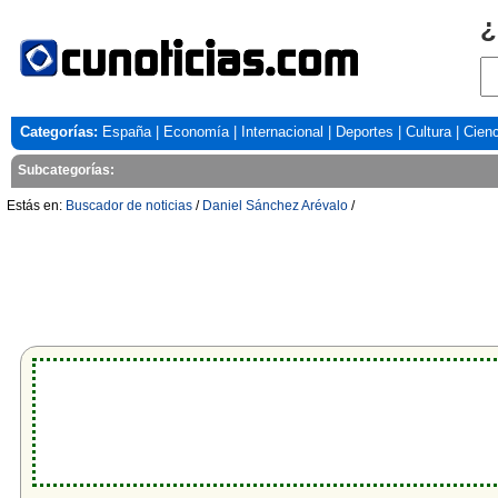
¿
Categorías:
España
|
Economía
|
Internacional
|
Deportes
|
Cultura
|
Cienc
Subcategorías:
Estás en:
Buscador de noticias
/
Daniel Sánchez Arévalo
/