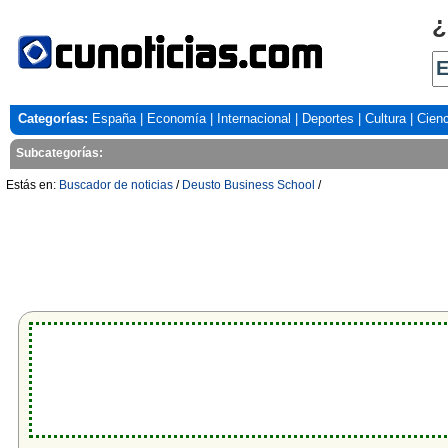
¿
Categorías:
España
|
Economía
|
Internacional
|
Deportes
|
Cultura
|
Cienc
Subcategorías:
Estás en:
Buscador de noticias
/
Deusto Business School
/