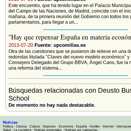
Este encuentro, que ha tenido lugar en el Palacio Municip
del Campo de las Naciones, de Madrid, coincide con el ini
mañana, de la primera reunión del Gobierno con todos los
parlamentarios, para llegar a un...
"Hay que repensar España en materia econó
2013-07-20
Fuente: upcomillas.es
Otra de las cuestiones que se pusieron de relieve en una 
redondas titulada "Claves del nuevo modelo económico" y p
Consejero Delegado del Grupo BBVA, Ángel Cano, fue la 
una reforma del sistema...
Búsquedas relacionadas con Deusto Bu
School
De momento no hay nada destacable.
Noticias
Política
·
Ciencia
·
Cultura
·
Deportes
·
Economía
·
España
·
Insólito
·
Internet
·
Internacio
Salud
·
La coctelera
·
Noticias especiales
·
Noticias por categorías
·