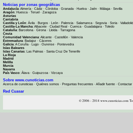
Noticias por zonas geográficas
Andalucía
:
Almería
·
Cádiz
·
Córdoba
·
Granada
·
Huelva
·
Jaén
·
Málaga
·
Sevilla
Aragón
:
Huesca
·
Teruel
·
Zaragoza
Asturias
Cantabria
Castilla y León
:
Ávila
·
Burgos
·
León
·
Palencia
·
Salamanca
·
Segovia
·
Soria
·
Valladoli
Castilla-La Mancha
:
Albacete
·
Ciudad Real
·
Cuenca
·
Guadalajara
·
Toledo
Cataluña
:
Barcelona
·
Girona
·
Lleida
·
Tarragona
Ceuta
Comunidad Valenciana
:
Alicante
·
Castellón
·
Valencia
Extremadura
:
Badajoz
·
Cáceres
Galicia
:
A Coruña
·
Lugo
·
Ourense
·
Pontevedra
Islas Baleares
Islas Canarias
:
Las Palmas
·
Santa Cruz De Tenerife
La Rioja
Madrid
Melilla
Murcia
Navarra
País Vasco
:
Álava
·
Guipuzcoa
·
Vizcaya
Sobre www.cunoticias.com
Acerca de cunoticias
·
Quiénes somos
·
Preguntas frecuentes
·
Añadir fuente
·
Contactar
Red Cuasar
© 2006 - 2014 www.cunoticias.com Tod