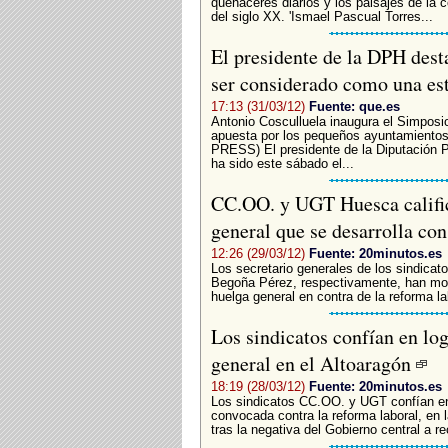
quehaceres diarios y los paisajes de la
del siglo XX. 'Ismael Pascual Torres...
El presidente de la DPH dest
ser considerado como una estr
17:13 (31/03/12)
Fuente: que.es
Antonio Cosculluela inaugura el Simposio
apuesta por los pequeños ayuntamien
PRESS) El presidente de la Diputación P
ha sido este sábado el...
CC.OO. y UGT Huesca califica
general que se desarrolla co
12:26 (29/03/12)
Fuente: 20minutos.es
Los secretario generales de los sindic
Begoña Pérez, respectivamente, han most
huelga general en contra de la reforma lab
Los sindicatos confían en log
general en el Altoaragón
18:19 (28/03/12)
Fuente: 20minutos.es
Los sindicatos CC.OO. y UGT confían en 
convocada contra la reforma laboral, en 
tras la negativa del Gobierno central a rec