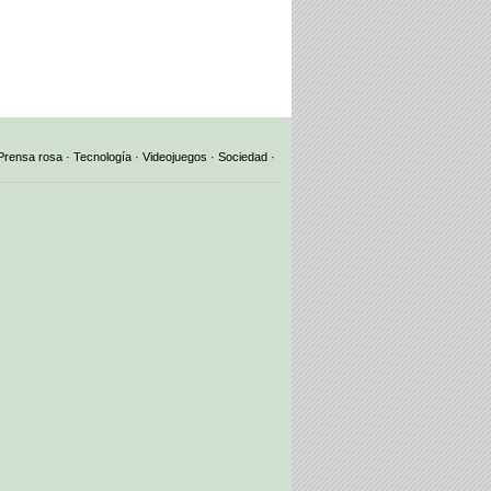
Prensa rosa
·
Tecnología
·
Videojuegos
·
Sociedad
·