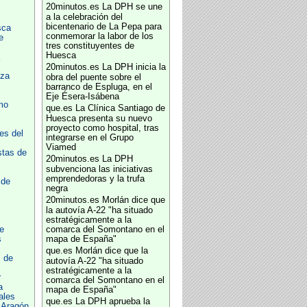
20minutos.es
La DPH se une
a la celebración del
bicentenario de La Pepa para
sca
conmemorar la labor de los
e
tres constituyentes de
Huesca
20minutos.es
La DPH inicia la
oza
obra del puente sobre el
barranco de Espluga, en el
Eje Ésera-Isábena
mo
que.es
La Clínica Santiago de
Huesca presenta su nuevo
proyecto como hospital, tras
es del
integrarse en el Grupo
Viamed
stas de
20minutos.es
La DPH
subvenciona las iniciativas
emprendedoras y la trufa
 de
negra
20minutos.es
Morlán dice que
la autovía A-22 "ha situado
estratégicamente a la
e
comarca del Somontano en el
s
mapa de España"
que.es
Morlán dice que la
 de
autovía A-22 "ha situado
estratégicamente a la
r
comarca del Somontano en el
a
mapa de España"
ales
que.es
La DPH aprueba la
o Aragón