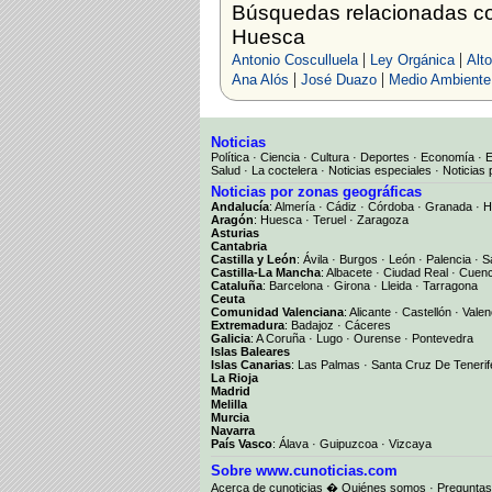
Búsquedas relacionadas con
Huesca
|
|
Antonio Cosculluela
Ley Orgánica
Alt
|
|
Ana Alós
José Duazo
Medio Ambiente
Noticias
Política
·
Ciencia
·
Cultura
·
Deportes
·
Economía
·
Salud
·
La coctelera
·
Noticias especiales
·
Noticias 
Noticias por zonas geográficas
Andalucía
:
Almería
·
Cádiz
·
Córdoba
·
Granada
·
H
Aragón
:
Huesca
·
Teruel
·
Zaragoza
Asturias
Cantabria
Castilla y León
:
Ávila
·
Burgos
·
León
·
Palencia
·
S
Castilla-La Mancha
:
Albacete
·
Ciudad Real
·
Cuen
Cataluña
:
Barcelona
·
Girona
·
Lleida
·
Tarragona
Ceuta
Comunidad Valenciana
:
Alicante
·
Castellón
·
Valen
Extremadura
:
Badajoz
·
Cáceres
Galicia
:
A Coruña
·
Lugo
·
Ourense
·
Pontevedra
Islas Baleares
Islas Canarias
:
Las Palmas
·
Santa Cruz De Tenerif
La Rioja
Madrid
Melilla
Murcia
Navarra
País Vasco
:
Álava
·
Guipuzcoa
·
Vizcaya
Sobre www.cunoticias.com
Acerca de cunoticias
�
Quiénes somos
·
Preguntas