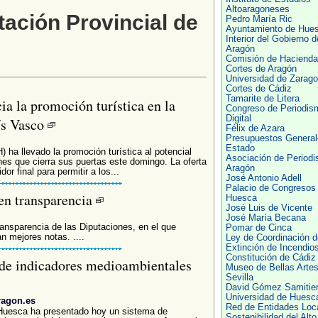
Altoaragoneses
tación Provincial de
Pedro María Ric
Ayuntamiento de Hue
Interior del Gobierno d
Aragón
Comisión de Hacienda
Cortes de Aragón
Universidad de Zarag
Cortes de Cádiz
Tamarite de Litera
ia la promoción turística en la
Congreso de Periodis
Digital
ís Vasco
Félix de Azara
Presupuestos General
Estado
 ha llevado la promoción turística al potencial
Asociación de Periodi
s que cierra sus puertas este domingo. La oferta
Aragón
r final para permitir a los...
José Antonio Adell
Palacio de Congresos
en transparencia
Huesca
José Luis de Vicente
José María Becana
ansparencia de las Diputaciones, en el que
Pomar de Cinca
 mejores notas. ....
Ley de Coordinación d
Extinción de Incendio
Constitución de Cádiz
de indicadores medioambientales
Museo de Bellas Artes
Sevilla
David Gómez Samitie
Universidad de Huesc
ragon.es
Red de Entidades Loc
Huesca ha presentado hoy un sistema de
Sostenibilidad del Alt