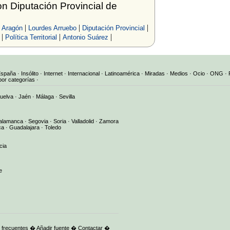
 Diputación Provincial de
|
|
|
o Aragón
Lourdes Arruebo
Diputación Provincial
|
|
|
Política Territorial
Antonio Suárez
España
·
Insólito
·
Internet
·
Internacional
·
Latinoamérica
·
Miradas
·
Medios
·
Ocio
·
ONG
·
por categorías
·
uelva
·
Jaén
·
Málaga
·
Sevilla
alamanca
·
Segovia
·
Soria
·
Valladolid
·
Zamora
ca
·
Guadalajara
·
Toledo
cia
e
 frecuentes
�
Añadir fuente
�
Contactar
�