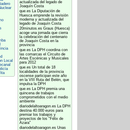
actualizada del legado de
tadero
Joaquín Costa
Nuclear
que.es
La Diputación de
Huesca emprende la revisión
moderna y actualizada del
mo
legado de Joaquín Costa
s
20minutos.es
Graus (Huesca)
acoge una jornada que cierra
la celebración del centenario
mba
de Joaquín Costa en la
l
provincia
incia
que.es
La DPH coordina con
las comarcas el Circuito de
ed
Artes Escénicas y Musicales
n Local
para 2012
ecanal
que.es
Un total de 18
licía
localidades de la provincia
ita
oscense participan este año
en la VIII Ruta del Belén, que
impulsa la DPH
que.es
La DPH premia una
quincena de trabajos
comprometidos con el medio
ambiente
diariodelaltoaragon.es
La DPH
destina 40.000 euros para
premiar los trabajos y
proyectos de los "Félix de
Azara"
diariodelaltoaragon.es
Unas