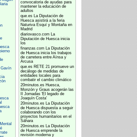
convocatoria de ayudas para
aria
mantener la educación de
adultos
que.es
La Diputación de
Huesca asistirá a la feria
Naturiva Esquí y Montaña en
ón
Madrid
diariovasco.com
La
de
Diputación de Huesca inicia
los
uesca
finanzas.com
La Diputación
ierno
de Huesca inicia los trabajos
de carretera entre Aínsa y
de
Arcusa
que.es
RETE 21 promueve un
 Gavín
decálogo de medidas de
entidades locales para
cia
combatir el cambio climático
zón
20minutos.es
Huesca,
Monzón y Graus acogerán las
II Jornadas 'El legado de
uesca
Joaquín Costa'
l
20minutos.es
La Diputación
uesca
de Huesca dispuesta a seguir
a
colaborando con los
proyectos humanitarios en el
Sáhara
 Mental
20minutos.es
La Diputación
é
de Huesca emprende la
rate
revisión moderna y
ow