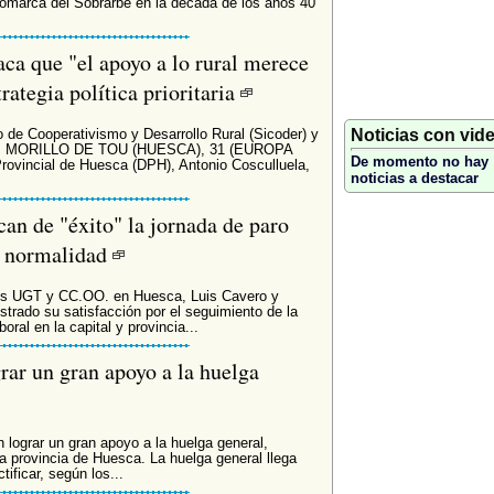
 comarca del Sobrarbe en la década de los años 40
aca que "el apoyo a lo rural merece
ategia política prioritaria
Noticias con vid
 de Cooperativismo y Desarrollo Rural (Sicoder) y
tos MORILLO DE TOU (HUESCA), 31 (EUROPA
De momento no hay
rovincial de Huesca (DPH), Antonio Cosculluela,
noticias a destacar
n de "éxito" la jornada de paro
n normalidad
atos UGT y CC.OO. en Huesca, Luis Cavero y
rado su satisfacción por el seguimiento de la
oral en la capital y provincia...
rar un gran apoyo a la huelga
lograr un gran apoyo a la huelga general,
la provincia de Huesca. La huelga general llega
tificar, según los...