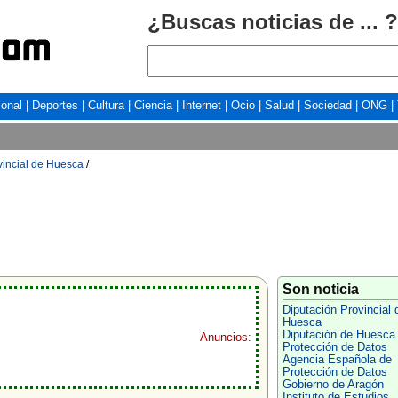
¿Buscas noticias de ... ?
ional
|
Deportes
|
Cultura
|
Ciencia
|
Internet
|
Ocio
|
Salud
|
Sociedad
|
ONG
|
vincial de Huesca
/
Son noticia
Diputación Provincial 
Huesca
Diputación de Huesca
Anuncios:
Protección de Datos
Agencia Española de
Protección de Datos
Gobierno de Aragón
Instituto de Estudios