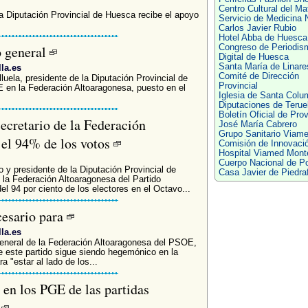
Centro Cultural del Ma
la Diputación Provincial de Huesca recibe el apoyo
Servicio de Medicina 
Carlos Javier Rubio
Hotel Abba de Huesca
o general
Congreso de Periodis
Digital de Huesca
Santa María de Linare
lla.es
Comité de Dirección
luela, presidente de la Diputación Provincial de
Provincial
 en la Federación Altoaragonesa, puesto en el
Iglesia de Santa Colu
Diputaciones de Terue
Boletín Oficial de Prov
ecretario de la Federación
José María Cabrero
Grupo Sanitario Viam
el 94% de los votos
Comisión de Innovació
Hospital Viamed Mont
Cuerpo Nacional de Po
o y presidente de la Diputación Provincial de
Casa Javier de Piedraf
 la Federación Altoaragonesa del Partido
el 94 por ciento de los electores en el Octavo...
esario para
lla.es
 general de la Federación Altoaragonesa del PSOE,
 este partido sigue siendo hegemónico en la
 "estar al lado de los...
en los PGE de las partidas
.