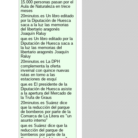
15.000 personas pasan por el
Aula de Naturaleza en trece
meses
20minutos.es
Un libro editado
por la Diputación de Huesca
saca a la luz las memorias
del libertario aragonés
Joaquín Raluy
que.es
Un libro editado por la
Diputación de Huesca saca a
la luz las memorias del
libertario aragonés Joaquín
Raluy
20minutos.es
La DPH
complementa la oferta
invernal con quince nuevas
rutas en torno a las
estaciones de esquí
que.es
El presidente de la
Diputación de Huesca asiste
a la apertura del Mercado de
la Trufa de Graus
20minutos.es
Suárez dice
que la reducción del parque
de bomberos por parte de la
Comarca de La Litera es "un
asunto interno"
que.es
Suárez dice que la
reducción del parque de
bomberos por parte de la