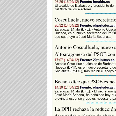
06:26 (15/04/12)
Fuente: heraldo.es
El alcalde de Barbastro y presidente de 
del 94% de los electores. ....
Cosculluela, nuevo secretari
20:32 (14/04/12)
Fuente: elnortedecasti
Zaragoza, 14 abr (EFE). - Antonio Coscul
Huesca, es el nuevo secretario del PSOE
que sustituye a José María Becana...
Antonio Cosculluela, nuevo s
Altoaragonesa del PSOE con 
17:07 (14/04/12)
Fuente: 20minutos.es
Antonio Cosculluela, alcalde de Barbastr
Huesca (DPH), es el nuevo secretario de
Socialista (PSOE), tras recibir el apoyo d
Becana dice que PSOE es nec
14:19 (14/04/12)
Fuente: elnortedecasti
Zaragoza, 14 abr (EFE). - El secretario
José María Becana, ha señalado hoy que
provincia oscense y que es necesario para
La DPH rechaza la reducción 
destinadas a planes de obras