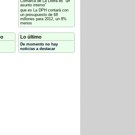
Comarca de La Litera es "un
asunto interno"
que.es
La DPH contará con
un presupuesto de 68
millones para 2012, un 8%
menos
eo
Lo último
De momento no hay
noticias a destacar