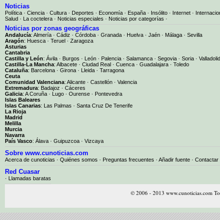
Noticias
Política
·
Ciencia
·
Cultura
·
Deportes
·
Economía
·
España
·
Insólito
·
Internet
·
Internacio
Salud
·
La coctelera
·
Noticias especiales
·
Noticias por categorías
·
Noticias por zonas geográficas
Andalucía
:
Almería
·
Cádiz
·
Córdoba
·
Granada
·
Huelva
·
Jaén
·
Málaga
·
Sevilla
Aragón
:
Huesca
·
Teruel
·
Zaragoza
Asturias
Cantabria
Castilla y León
:
Ávila
·
Burgos
·
León
·
Palencia
·
Salamanca
·
Segovia
·
Soria
·
Valladoli
Castilla-La Mancha
:
Albacete
·
Ciudad Real
·
Cuenca
·
Guadalajara
·
Toledo
Cataluña
:
Barcelona
·
Girona
·
Lleida
·
Tarragona
Ceuta
Comunidad Valenciana
:
Alicante
·
Castellón
·
Valencia
Extremadura
:
Badajoz
·
Cáceres
Galicia
:
A Coruña
·
Lugo
·
Ourense
·
Pontevedra
Islas Baleares
Islas Canarias
:
Las Palmas
·
Santa Cruz De Tenerife
La Rioja
Madrid
Melilla
Murcia
Navarra
País Vasco
:
Álava
·
Guipuzcoa
·
Vizcaya
Sobre www.cunoticias.com
Acerca de cunoticias
·
Quiénes somos
·
Preguntas frecuentes
·
Añadir fuente
·
Contactar
Red Cuasar
· Llamadas baratas
© 2006 - 2013 www.cunoticias.com Tod