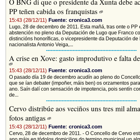
O BNG di que o presidente da Xunta debe ac
PP teñen cabida os franquistas
15:43 (28/12/11)
Fuente: cronica3.com
Lugo, 28 de decembro de 2011. Esta mañá, tras onte o PP e
abstención no pleno da Deputación de Lugo que Franco c
distincións honoríficas, o vicepresidente da Deputación de
nacionalista Antonio Veiga,...
A crise en Xove: gasto improdutivo e falta d
15:43 (28/12/11)
Fuente: cronica3.com
O pasado día 19 de decembro acudín ao pleno do Concell
que se ían debater (impoñer, máis ben) os orzamentos para
ano. Saín dalí con sensación de impotencia, pois sentín c
de...
Cervo distribúe aos veciños uns tres mil al
fotos antigas
15:43 (28/12/11)
Fuente: cronica3.com
Cervo, 28 de decembro de 2011. - O Concello de Cervo está 
ano máis en tódolos domicilios do termino municipal un a