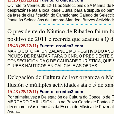
17:13 (28/12/11)
Fuente: cronica3.com
O vindeiro Venres 30-12-11 as Seleccións de A Mariña de 
desprazánse ata a localidade Curtis, para a disputa do pri
da fase de clasificación do Campionato Galego de Selecci
fronte ás Seleccións de Lambre-Mandeo. Breves Actividade
O presidente do Náutico de Ribadeo fai un b
positivo de 2011 e recorda que acadou a Q d
15:43 (28/12/11)
Fuente: cronica3.com
MARIO COTO FAI UN BALANCE MOI POSITIVO DO ANO
PIQUES DE REMATAR PARA O CNR. O PRESIDENTE S
CONSECUCIÓN DA Q DE CALIDADE TURÍSTICA, QUE 
CLUBES NÁUTICOS EN GALICIA, E AS OBRAS...
Delegación de Cultura de Foz organiza o Me
Ilusión e múltiples actividades ata o 5 de xa
15:43 (28/12/11)
Fuente: cronica3.com
Por primeira vez a Delegación de Cultura do Concello de F
MERCADO DA ILUSIÓN sito na Praza Conde de Fontao. O 
decembro os/as nenos/as da Escola de Música de Foz real
Avda...