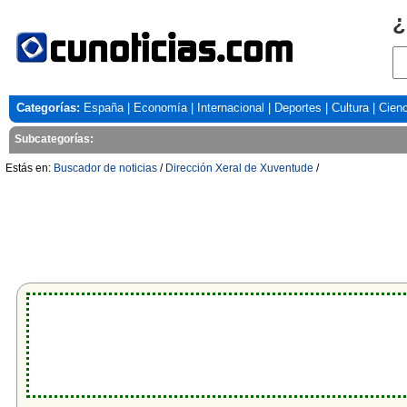
¿
Categorías:
España
|
Economía
|
Internacional
|
Deportes
|
Cultura
|
Cienc
Subcategorías:
Estás en:
Buscador de noticias
/
Dirección Xeral de Xuventude
/