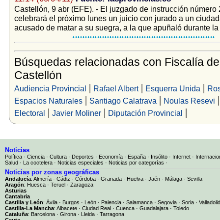
Castellón, 9 abr (EFE). - El juzgado de instrucción número 
celebrará el próximo lunes un juicio con jurado a un ciuda
acusado de matar a su suegra, a la que apuñaló durante la 
Búsquedas relacionadas con Fiscalía de
Castellón
|
|
|
Audiencia Provincial
Rafael Albert
Esquerra Unida
Ros
|
|
Espacios Naturales
Santiago Calatrava
Noulas Resevi
|
|
|
Electoral
Javier Moliner
Diputación Provincial
Noticias
Política
·
Ciencia
·
Cultura
·
Deportes
·
Economía
·
España
·
Insólito
·
Internet
·
Internacio
Salud
·
La coctelera
·
Noticias especiales
·
Noticias por categorías
·
Noticias por zonas geográficas
Andalucía
:
Almería
·
Cádiz
·
Córdoba
·
Granada
·
Huelva
·
Jaén
·
Málaga
·
Sevilla
Aragón
:
Huesca
·
Teruel
·
Zaragoza
Asturias
Cantabria
Castilla y León
:
Ávila
·
Burgos
·
León
·
Palencia
·
Salamanca
·
Segovia
·
Soria
·
Valladoli
Castilla-La Mancha
:
Albacete
·
Ciudad Real
·
Cuenca
·
Guadalajara
·
Toledo
Cataluña
:
Barcelona
·
Girona
·
Lleida
·
Tarragona
Ceuta