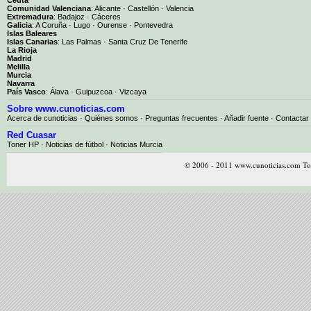
Comunidad Valenciana
:
Alicante
·
Castellón
·
Valencia
Extremadura
:
Badajoz
·
Cáceres
Galicia
:
A Coruña
·
Lugo
·
Ourense
·
Pontevedra
Islas Baleares
Islas Canarias
:
Las Palmas
·
Santa Cruz De Tenerife
La Rioja
Madrid
Melilla
Murcia
Navarra
País Vasco
:
Álava
·
Guipuzcoa
·
Vizcaya
Sobre www.cunoticias.com
Acerca de cunoticias
·
Quiénes somos
·
Preguntas frecuentes
·
Añadir fuente
·
Contactar
Red Cuasar
Toner HP · Noticias de fútbol · Noticias Murcia
© 2006 - 2011 www.cunoticias.com Tod