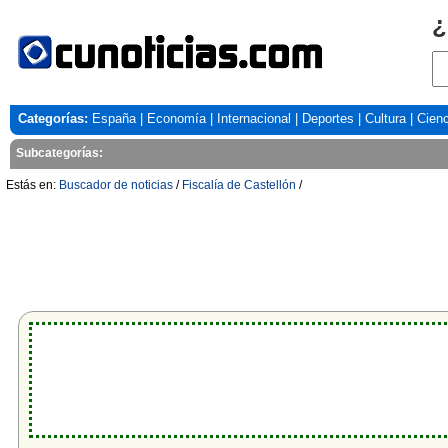
¿
Categorías:
España
|
Economía
|
Internacional
|
Deportes
|
Cultura
|
Cienc
Subcategorías:
Estás en:
Buscador de noticias
/
Fiscalía de Castellón
/