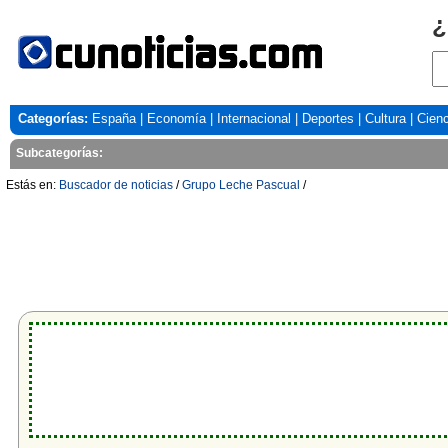
¿
Categorías:
España
|
Economía
|
Internacional
|
Deportes
|
Cultura
|
Cienc
Subcategorías:
Estás en:
Buscador de noticias
/
Grupo Leche Pascual
/