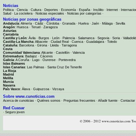
Noticias
Política
·
Ciencia
·
Cultura
·
Deportes
·
Economía
·
España
·
Insólito
·
Internet
·
Internacio
Salud
·
La coctelera
·
Noticias especiales
·
Noticias por categorías
·
Noticias por zonas geográficas
Andalucía
:
Almería
·
Cádiz
·
Córdoba
·
Granada
·
Huelva
·
Jaén
·
Málaga
·
Sevilla
Aragón
:
Huesca
·
Teruel
·
Zaragoza
Asturias
Cantabria
Castilla y León
:
Ávila
·
Burgos
·
León
·
Palencia
·
Salamanca
·
Segovia
·
Soria
·
Valladoli
Castilla-La Mancha
:
Albacete
·
Ciudad Real
·
Cuenca
·
Guadalajara
·
Toledo
Cataluña
:
Barcelona
·
Girona
·
Lleida
·
Tarragona
Ceuta
Comunidad Valenciana
:
Alicante
·
Castellón
·
Valencia
Extremadura
:
Badajoz
·
Cáceres
Galicia
:
A Coruña
·
Lugo
·
Ourense
·
Pontevedra
Islas Baleares
Islas Canarias
:
Las Palmas
·
Santa Cruz De Tenerife
La Rioja
Madrid
Melilla
Murcia
Navarra
País Vasco
:
Álava
·
Guipuzcoa
·
Vizcaya
Sobre www.cunoticias.com
Acerca de cunoticias
·
Quiénes somos
·
Preguntas frecuentes
·
Añadir fuente
·
Contactar
Red Cuasar
· Seguro joven
© 2006 - 2012 www.cunoticias.com Tod