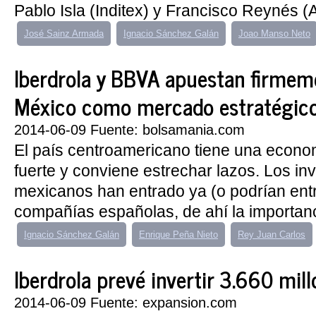
Pablo Isla (Inditex) y Francisco Reynés (Ab
José Sainz Armada
Ignacio Sánchez Galán
Joao Manso Neto
Iberdrola y BBVA apuestan firmem
México como mercado estratégic
2014-06-09 Fuente: bolsamania.com
El país centroamericano tiene una econ
fuerte y conviene estrechar lazos. Los in
mexicanos han entrado ya (o podrían entr
compañías españolas, de ahí la importanc
Ignacio Sánchez Galán
Enrique Peña Nieto
Rey Juan Carlos
Iberdrola prevé invertir 3.660 mil
2014-06-09 Fuente: expansion.com