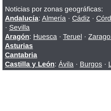
Noticias por zonas geográficas:
Andalucía
:
Almería
·
Cádiz
·
Cór
·
Sevilla
Aragón
:
Huesca
·
Teruel
·
Zarago
Asturias
Cantabria
Castilla y León
:
Ávila
·
Burgos
·
Soria
·
Valladolid
·
Zamora
Castilla-La Mancha
:
Albacete
·
C
Toledo
Cataluña
:
Barcelona
·
Girona
·
Ll
Ceuta