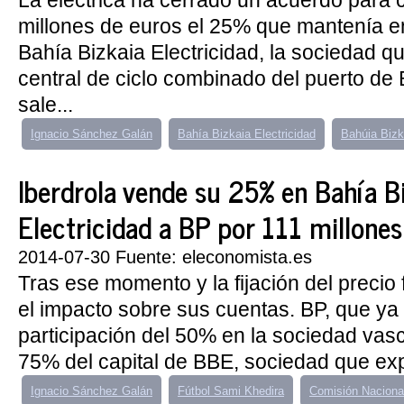
La eléctrica ha cerrado un acuerdo para 
millones de euros el 25% que mantenía en
Bahía Bizkaia Electricidad, la sociedad qu
central de ciclo combinado del puerto de B
sale...
Ignacio Sánchez Galán
Bahía Bizkaia Electricidad
Bahúia Biz
Iberdrola vende su 25% en Bahía B
Electricidad a BP por 111 millones
2014-07-30 Fuente: eleconomista.es
Tras ese momento y la fijación del precio f
el impacto sobre sus cuentas. BP, que ya
participación del 50% en la sociedad vas
75% del capital de BBE, sociedad que explo
Ignacio Sánchez Galán
Fútbol Sami Khedira
Comisión Naciona