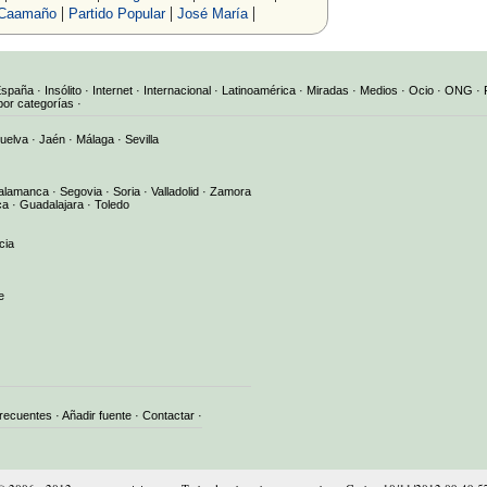
|
|
|
 Caamaño
Partido Popular
José María
España
·
Insólito
·
Internet
·
Internacional
·
Latinoamérica
·
Miradas
·
Medios
·
Ocio
·
ONG
·
por categorías
·
uelva
·
Jaén
·
Málaga
·
Sevilla
alamanca
·
Segovia
·
Soria
·
Valladolid
·
Zamora
ca
·
Guadalajara
·
Toledo
cia
e
frecuentes
·
Añadir fuente
·
Contactar
·