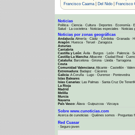
|
|
Francisco Caama
Del Nido
Francisco
Noticias
Política
·
Ciencia
·
Cultura
·
Deportes
·
Economía
·
Salud
·
La coctelera
·
Noticias especiales
·
Noticias 
Noticias por zonas geográficas
Andalucía
:
Almería
·
Cádiz
·
Córdoba
·
Granada
·
H
Aragón
:
Huesca
·
Teruel
·
Zaragoza
Asturias
Cantabria
Castilla y León
:
Ávila
·
Burgos
·
León
·
Palencia
·
S
Castilla-La Mancha
:
Albacete
·
Ciudad Real
·
Cuen
Cataluña
:
Barcelona
·
Girona
·
Lleida
·
Tarragona
Ceuta
Comunidad Valenciana
:
Alicante
·
Castellón
·
Valen
Extremadura
:
Badajoz
·
Cáceres
Galicia
:
A Coruña
·
Lugo
·
Ourense
·
Pontevedra
Islas Baleares
Islas Canarias
:
Las Palmas
·
Santa Cruz De Tenerif
La Rioja
Madrid
Melilla
Murcia
Navarra
País Vasco
:
Álava
·
Guipuzcoa
·
Vizcaya
Sobre www.cunoticias.com
Acerca de cunoticias
·
Quiénes somos
·
Preguntas 
Red Cuasar
· Seguro joven