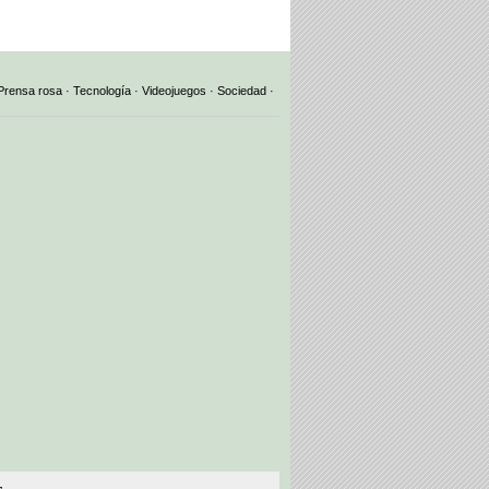
Prensa rosa
·
Tecnología
·
Videojuegos
·
Sociedad
·