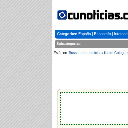
Categorías:
España
|
Economía
|
Internac
Subcategorías:
Estás en:
Buscador de noticias
/
Ilustre Colegi