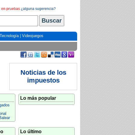
en pruebas
¿alguna sugerencia?
Tecnología
|
Videojuegos
Noticias de los
impuestos
Lo más popular
ogados
onal
Balear
eo
Lo último