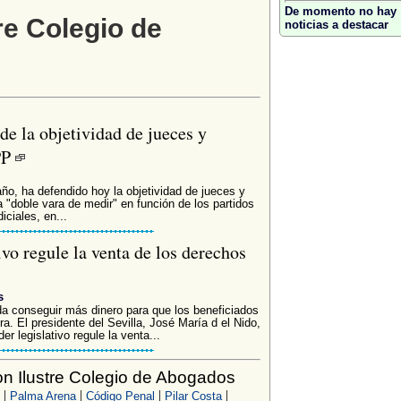
De momento no hay
re Colegio de
noticias a destacar
nde la objetividad de jueces y
 PP
ño, ha defendido hoy la objetividad de jueces y
 "doble vara de medir" en función de los partidos
iciales, en...
ivo regule la venta de los derechos
s
 conseguir más dinero para que los beneficiados
a. El presidente del Sevilla, José María d el Nido,
r legislativo regule la venta...
n Ilustre Colegio de Abogados
|
|
|
|
Palma Arena
Código Penal
Pilar Costa