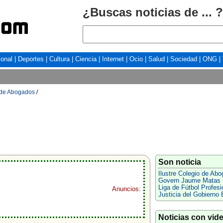
¿Buscas noticias de ... ?
ional
|
Deportes
|
Cultura
|
Ciencia
|
Internet
|
Ocio
|
Salud
|
Sociedad
|
ONG
|
o de Abogados
/
Son noticia
Ilustre Colegio de Ab
Govern Jaume Matas
Liga de Fútbol Profesi
Anuncios:
Justicia del Gobierno 
Noticias con vid