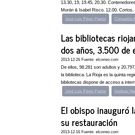
13.30, 19, 19.45, 20.30. Contenedore
Morán & Isabel Risco. 12.00. Cortos, 
José Luis Pérez Pastor
Compañía A
Las bibliotecas rioj
dos años, 3.500 de e
2013-12-26 Fuente: elcorreo.com
De ellos, 98.281 son adultos y 20.797,
la biblioteca. La Rioja es la quinta re
bibliotecas dispone de acceso a intern
José Luis Pérez Pastor
Instituto N
El obispo inauguró l
su restauración
2013-12-16 Fuente: elcorreo.com