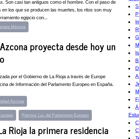
ras. Son casi tan antiguos como el hombre. Con el paso de
S
s en los que se producen las muertes, los ritos son muy
P
rramiento egipcio con...
I
neraria Mémora
R
G
 Azcona proyecta desde hoy un
M
I
eo
B
D
A
izada por el Gobierno de La Rioja a través de Europe
J
Oficina de Información del Parlamento Europeo en España.
M
F
Rafael Azcona
Á
Estu
Europeo
Premios Lux del Parlamento Europeo
C
La Rioja la primera residencia
C
T