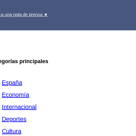
ca una nota de prensa ★
egorías principales
España
Economía
Internacional
Deportes
Cultura