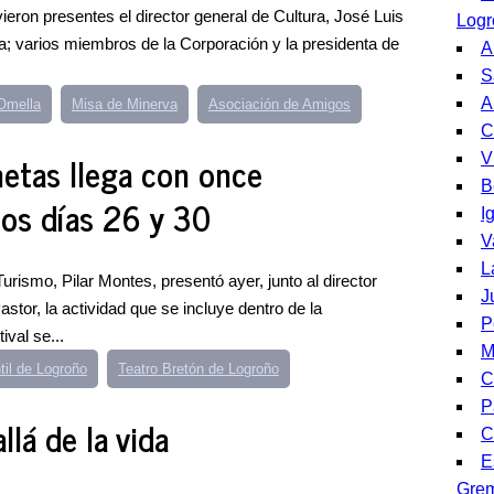
uvieron presentes el director general de Cultura, José Luis
Logr
la; varios miembros de la Corporación y la presidenta de
A
S
A
Omella
Misa de Minerva
Asociación de Amigos
C
netas llega con once
V
B
los días 26 y 30
I
V
L
rismo, Pilar Montes, presentó ayer, junto al director
J
stor, la actividad que se incluye dentro de la
P
ival se...
M
til de Logroño
Teatro Bretón de Logroño
C
P
llá de la vida
C
E
Gre