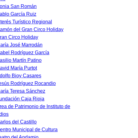
onia San Román
ablo García Ruiz
nterés Turístico Regional
amón del Gran Circo Holiday
ran Circo Holiday
aría José Marrodán
sabel Rodríguez García
asilio Martín Patino
avid María Purtot
dolfo Bioy Casares
esús Rodríguez Rocandio
aría Teresa Sánchez
undación Caja Rioja
rea de Patrimonio de Instituto de
dios
arlos del Castillo
entro Municipal de Cultura
eatro del Andamio