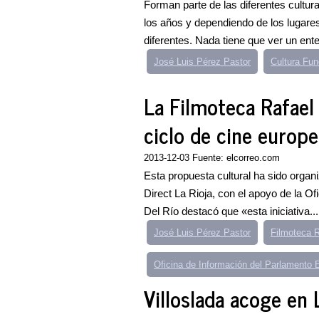
Forman parte de las diferentes cultu
los años y dependiendo de los lugare
diferentes. Nada tiene que ver un ente
José Luis Pérez Pastor
Cultura Fu
La Filmoteca Rafael
ciclo de cine europ
2013-12-03 Fuente: elcorreo.com
Esta propuesta cultural ha sido organ
Direct La Rioja, con el apoyo de la 
Del Río destacó que «esta iniciativa...
José Luis Pérez Pastor
Filmoteca 
Oficina de Información del Parlamento 
Villoslada acoge en 