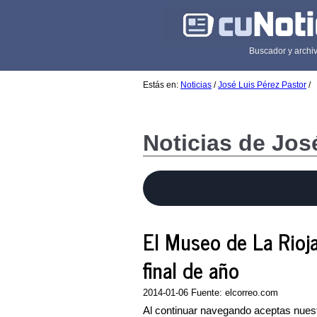
Buscador y archiv
Estás en:
Noticias
/
José Luis Pérez Pastor
/
Noticias de Jos
El Museo de La Rioja
final de año
2014-01-06 Fuente: elcorreo.com
Al continuar navegando aceptas nuest