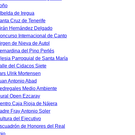
oño
lbelda de Iregua
anta Cruz de Tenerife
irán Hernández Delgado
oncurso Internacional de Canto
irgen de Nieva de Autol
ernardina del Pino Perlés
glesia Parroquial de Santa María
alle del Cidacos Siete
ars Ulrik Mortensen
uan Antonio Abad
edregales Medio Ambiente
ural Open Ezcaray
entro Caja Rioja de Nájera
adre Fray Antonio Soler
ultura del Ejecutivo
scuadrón de Honores del Real
mio