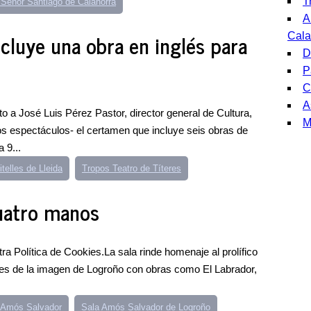
T
 Señor Santiago de Calahorra
A
incluye una obra en inglés para
Cala
D
P
C
A
to a José Luis Pérez Pastor, director general de Cultura,
M
s espectáculos- el certamen que incluye seis obras de
 9...
telles de Lleida
Tropos Teatro de Títeres
cuatro manos
a Política de Cookies.La sala rinde homenaje al prolífico
res de la imagen de Logroño con obras como El Labrador,
 Amós Salvador
Sala Amós Salvador de Logroño