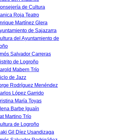
onsejería de Cultura
anica Roja Teatro
nrique Martínez Glera
yuntamiento de Sajazarra
ultura del Ayuntamiento de
oño
mós Salvador Carreras
istrito de Logroño
arold Mabern Trío
iclo de Jazz
orge Rodríguez Menéndez
arlos López Garrido
ristina María Toyas
lena Barbe Iguaín
at Martino Trío
ultura de Logroño
ñaki Gil Díez Usandizaga
mós Salvador Rodrigáñez