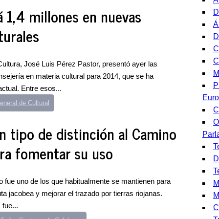
á 1,4 millones en nuevas
D
Á
turales
D
C
C
 Cultura, José Luis Pérez Pastor, presentó ayer las
M
ejería en materia cultural para 2014, que se ha
P
tual. Entre esos...
Eur
eneral de Cultural
C
O
n tipo de distinción al Camino
Parl
ra fomentar su uso
T
D
T
o fue uno de los que habitualmente se mantienen para
M
ta jacobea y mejorar el trazado por tierras riojanas.
M
fue...
C