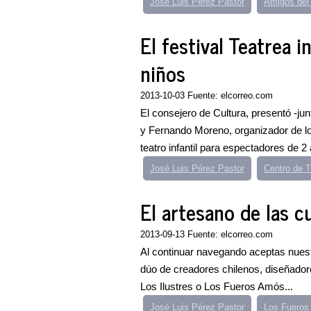
José Luis Pérez Pastor
Amigos del
El festival Teatrea 
niños
2013-10-03 Fuente: elcorreo.com
El consejero de Cultura, presentó -jun
y Fernando Moreno, organizador de lo
teatro infantil para espectadores de 2 a
José Luis Pérez Pastor
Centro de Ti
El artesano de las 
2013-09-13 Fuente: elcorreo.com
Al continuar navegando aceptas nuestr
dúo de creadores chilenos, diseñado
Los Ilustres o Los Fueros Amós...
José Luis Pérez Pastor
Los Fueros