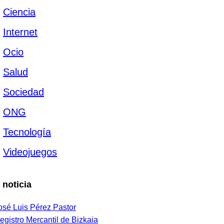
Ciencia
Internet
Ocio
Salud
Sociedad
ONG
Tecnología
Videojuegos
 noticia
osé Luis Pérez Pastor
egistro Mercantil de Bizkaia