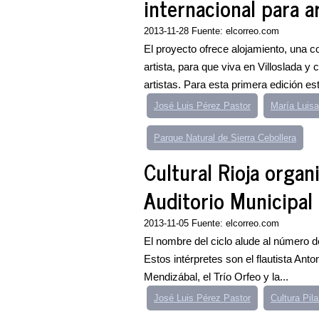
internacional para a
2013-11-28 Fuente: elcorreo.com
El proyecto ofrece alojamiento, una c
artista, para que viva en Villoslada y
artistas. Para esta primera edición est
José Luis Pérez Pastor
María Luis
Parque Natural de Sierra Cebollera
Cultural Rioja organ
Auditorio Municipal
2013-11-05 Fuente: elcorreo.com
El nombre del ciclo alude al número de
Estos intérpretes son el flautista Ant
Mendizábal, el Trío Orfeo y la...
José Luis Pérez Pastor
Cultura Pil