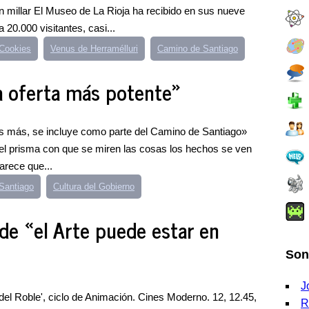
 millar El Museo de La Rioja ha recibido en sus nueve
20.000 visitantes, casi...
 Cookies
Venus de Herramélluri
Camino de Santiago
 oferta más potente»
s más, se incluye como parte del Camino de Santiago»
l prisma con que se miren las cosas los hechos se ven
arece que...
Santiago
Cultura del Gobierno
e «el Arte puede estar en
Son
J
el Roble', ciclo de Animación. Cines Moderno. 12, 12.45,
R