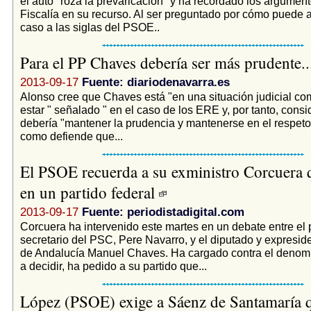
el auto "roza la prevaricación" y ha recordado los argument
Fiscalía en su recurso. Al ser preguntado por cómo puede a
caso a las siglas del PSOE..
Para el PP Chaves debería ser más prudente..
2013-09-17
Fuente: diariodenavarra.es
Alonso cree que Chaves está "en una situación judicial com
estar " señalado " en el caso de los ERE y, por tanto, cons
debería "mantener la prudencia y mantenerse en el respeto 
como defiende que...
El PSOE recuerda a su exministro Corcuera q
en un partido federal
2013-09-17
Fuente: periodistadigital.com
Corcuera ha intervenido este martes en un debate entre el 
secretario del PSC, Pere Navarro, y el diputado y expreside
de Andalucía Manuel Chaves. Ha cargado contra el denom
a decidir, ha pedido a su partido que...
López (PSOE) exige a Sáenz de Santamaría q