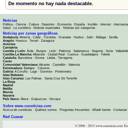
De momento no hay nada destacable.
Noticias
Política
·
Ciencia
·
Cultura
·
Deportes
·
Economía
·
España
·
Insólito
·
Internet
·
Internacio
Salud
·
La coctelera
·
Noticias especiales
·
Noticias por categorías
·
Noticias por zonas geográficas
Andalucía
:
Almería
·
Cádiz
·
Córdoba
·
Granada
·
Huelva
·
Jaén
·
Málaga
·
Sevilla
Aragón
:
Huesca
·
Teruel
·
Zaragoza
Asturias
Cantabria
Castilla y León
:
Ávila
·
Burgos
·
León
·
Palencia
·
Salamanca
·
Segovia
·
Soria
·
Valladoli
Castilla-La Mancha
:
Albacete
·
Ciudad Real
·
Cuenca
·
Guadalajara
·
Toledo
Cataluña
:
Barcelona
·
Girona
·
Lleida
·
Tarragona
Ceuta
Comunidad Valenciana
:
Alicante
·
Castellón
·
Valencia
Extremadura
:
Badajoz
·
Cáceres
Galicia
:
A Coruña
·
Lugo
·
Ourense
·
Pontevedra
Islas Baleares
Islas Canarias
:
Las Palmas
·
Santa Cruz De Tenerife
La Rioja
Madrid
Melilla
Murcia
Navarra
País Vasco
:
Álava
·
Guipuzcoa
·
Vizcaya
Sobre www.cunoticias.com
Acerca de cunoticias
·
Quiénes somos
·
Preguntas frecuentes
·
Añadir fuente
·
Contactar
Red Cuasar
© 2006 - 2013 www.cunoticias.com Tod