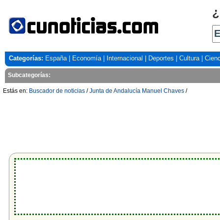
¿
Categorías:
España
|
Economía
|
Internacional
|
Deportes
|
Cultura
|
Cienc
Subcategorías:
Estás en:
Buscador de noticias
/
Junta de Andalucía Manuel Chaves
/