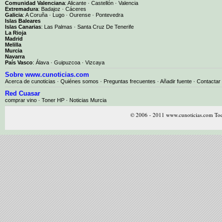
Comunidad Valenciana
:
Alicante
·
Castellón
·
Valencia
Extremadura
:
Badajoz
·
Cáceres
Galicia
:
A Coruña
·
Lugo
·
Ourense
·
Pontevedra
Islas Baleares
Islas Canarias
:
Las Palmas
·
Santa Cruz De Tenerife
La Rioja
Madrid
Melilla
Murcia
Navarra
País Vasco
:
Álava
·
Guipuzcoa
·
Vizcaya
Sobre www.cunoticias.com
Acerca de cunoticias
·
Quiénes somos
·
Preguntas frecuentes
·
Añadir fuente
·
Contactar
Red Cuasar
comprar vino · Toner HP · Noticias Murcia
© 2006 - 2011 www.cunoticias.com Tod