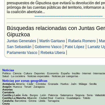
presupuestos de Gipuzkoa que evitará la devolución del pr
prórroga de las cuentas públicas del territorio, informaron a
la coalición abertzale...
Búsquedas relacionadas con Juntas Gen
Gipuzkoa
|
|
|
Juntas Generales
Martín Garitano
Rafaela Romero
Mar
|
|
|
San Sebastián
Gobierno Vasco
Patxi López
Larraitz U
|
|
Parlamento Vasco
Rebeka Ubera
Noticias
Política
·
Ciencia
·
Cultura
·
Deportes
·
Economía
·
España
·
Insólito
·
Internet
·
Internacio
Salud
·
La coctelera
·
Noticias especiales
·
Noticias por categorías
·
Noticias por zonas geográficas
Andalucía
:
Almería
·
Cádiz
·
Córdoba
·
Granada
·
Huelva
·
Jaén
·
Málaga
·
Sevilla
Aragón
:
Huesca
·
Teruel
·
Zaragoza
Asturias
Cantabria
Castilla y León
:
Ávila
·
Burgos
·
León
·
Palencia
·
Salamanca
·
Segovia
·
Soria
·
Valladoli
Castilla-La Mancha
:
Albacete
·
Ciudad Real
·
Cuenca
·
Guadalajara
·
Toledo
Cataluña
:
Barcelona
·
Girona
·
Lleida
·
Tarragona
Ceuta