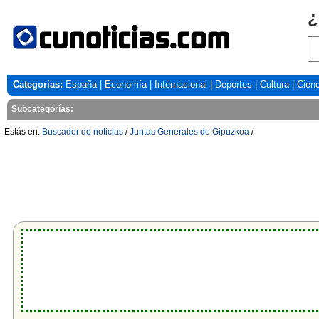
¿
Categorías:
España
|
Economía
|
Internacional
|
Deportes
|
Cultura
|
Cienc
Subcategorías:
Estás en:
Buscador de noticias
/
Juntas Generales de Gipuzkoa
/