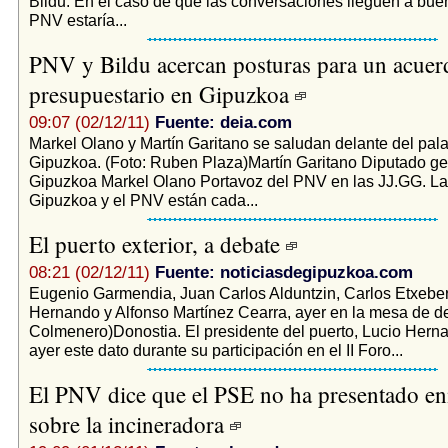
Bildu. En el caso de que las conversaciones lleguen a buen
PNV estaría...
PNV y Bildu acercan posturas para un acuer
presupuestario en Gipuzkoa
09:07 (02/12/11)
Fuente: deia.com
Markel Olano y Martín Garitano se saludan delante del pala
Gipuzkoa. (Foto: Ruben Plaza)Martín Garitano Diputado ge
Gipuzkoa Markel Olano Portavoz del PNV en las JJ.GG. La
Gipuzkoa y el PNV están cada...
El puerto exterior, a debate
08:21 (02/12/11)
Fuente: noticiasdegipuzkoa.com
Eugenio Garmendia, Juan Carlos Alduntzin, Carlos Etxeberr
Hernando y Alfonso Martínez Cearra, ayer en la mesa de de
Colmenero)Donostia. El presidente del puerto, Lucio Hern
ayer este dato durante su participación en el II Foro...
El PNV dice que el PSE no ha presentado e
sobre la incineradora