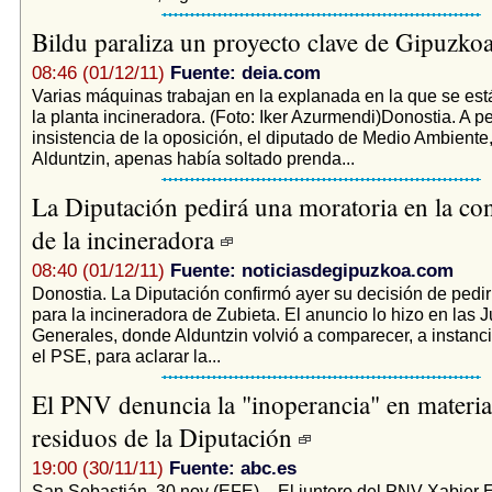
Bildu paraliza un proyecto clave de Gipuzko
08:46 (01/12/11)
Fuente: deia.com
Varias máquinas trabajan en la explanada en la que se es
la planta incineradora. (Foto: Iker Azurmendi)Donostia. A pe
insistencia de la oposición, el diputado de Medio Ambiente
Alduntzin, apenas había soltado prenda...
La Diputación pedirá una moratoria en la co
de la incineradora
08:40 (01/12/11)
Fuente: noticiasdegipuzkoa.com
Donostia. La Diputación confirmó ayer su decisión de pedir
para la incineradora de Zubieta. El anuncio lo hizo en las 
Generales, donde Alduntzin volvió a comparecer, a instanc
el PSE, para aclarar la...
El PNV denuncia la "inoperancia" en materia
residuos de la Diputación
19:00 (30/11/11)
Fuente: abc.es
San Sebastián, 30 nov (EFE). - El juntero del PNV Xabier 