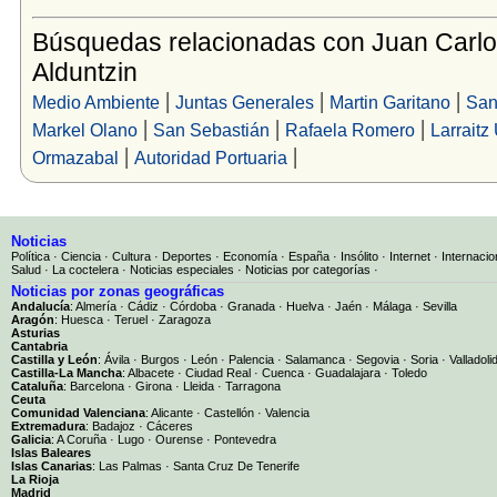
Búsquedas relacionadas con Juan Carl
Alduntzin
|
|
|
Medio Ambiente
Juntas Generales
Martin Garitano
San
|
|
|
Markel Olano
San Sebastián
Rafaela Romero
Larraitz
|
|
Ormazabal
Autoridad Portuaria
Noticias
Política
·
Ciencia
·
Cultura
·
Deportes
·
Economía
·
España
·
Insólito
·
Internet
·
Internacio
Salud
·
La coctelera
·
Noticias especiales
·
Noticias por categorías
·
Noticias por zonas geográficas
Andalucía
:
Almería
·
Cádiz
·
Córdoba
·
Granada
·
Huelva
·
Jaén
·
Málaga
·
Sevilla
Aragón
:
Huesca
·
Teruel
·
Zaragoza
Asturias
Cantabria
Castilla y León
:
Ávila
·
Burgos
·
León
·
Palencia
·
Salamanca
·
Segovia
·
Soria
·
Valladoli
Castilla-La Mancha
:
Albacete
·
Ciudad Real
·
Cuenca
·
Guadalajara
·
Toledo
Cataluña
:
Barcelona
·
Girona
·
Lleida
·
Tarragona
Ceuta
Comunidad Valenciana
:
Alicante
·
Castellón
·
Valencia
Extremadura
:
Badajoz
·
Cáceres
Galicia
:
A Coruña
·
Lugo
·
Ourense
·
Pontevedra
Islas Baleares
Islas Canarias
:
Las Palmas
·
Santa Cruz De Tenerife
La Rioja
Madrid