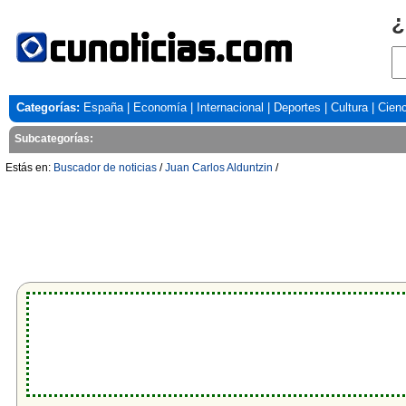
¿
Categorías:
España
|
Economía
|
Internacional
|
Deportes
|
Cultura
|
Cienc
Subcategorías:
Estás en:
Buscador de noticias
/
Juan Carlos Alduntzin
/