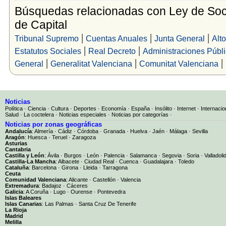
Búsquedas relacionadas con Ley de So
de Capital
|
|
|
Tribunal Supremo
Cuentas Anuales
Junta General
Alto
|
|
Estatutos Sociales
Real Decreto
Administraciones Públ
|
|
|
General
Generalitat Valenciana
Comunitat Valenciana
Noticias
Política
·
Ciencia
·
Cultura
·
Deportes
·
Economía
·
España
·
Insólito
·
Internet
·
Internacio
Salud
·
La coctelera
·
Noticias especiales
·
Noticias por categorías
·
Noticias por zonas geográficas
Andalucía
:
Almería
·
Cádiz
·
Córdoba
·
Granada
·
Huelva
·
Jaén
·
Málaga
·
Sevilla
Aragón
:
Huesca
·
Teruel
·
Zaragoza
Asturias
Cantabria
Castilla y León
:
Ávila
·
Burgos
·
León
·
Palencia
·
Salamanca
·
Segovia
·
Soria
·
Valladoli
Castilla-La Mancha
:
Albacete
·
Ciudad Real
·
Cuenca
·
Guadalajara
·
Toledo
Cataluña
:
Barcelona
·
Girona
·
Lleida
·
Tarragona
Ceuta
Comunidad Valenciana
:
Alicante
·
Castellón
·
Valencia
Extremadura
:
Badajoz
·
Cáceres
Galicia
:
A Coruña
·
Lugo
·
Ourense
·
Pontevedra
Islas Baleares
Islas Canarias
:
Las Palmas
·
Santa Cruz De Tenerife
La Rioja
Madrid
Melilla