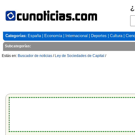
¿
Categorías:
España
|
Economía
|
Internacional
|
Deportes
|
Cultura
|
Cienc
Subcategorías:
Estás en:
Buscador de noticias
/
Ley de Sociedades de Capital
/