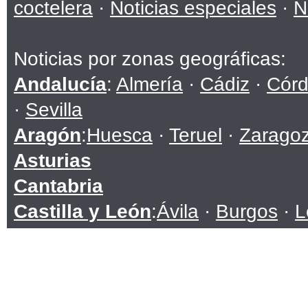
coctelera
·
Noticias especiales
·
N
Noticias por zonas geográficas:
Andalucía
:
Almería
·
Cádiz
·
Cór
·
Sevilla
Aragón
:
Huesca
·
Teruel
·
Zarago
Asturias
Cantabria
Castilla y León
:
Ávila
·
Burgos
·
L
Soria
·
Valladolid
·
Zamora
Castilla-La Mancha
:
Albacete
·
C
Toledo