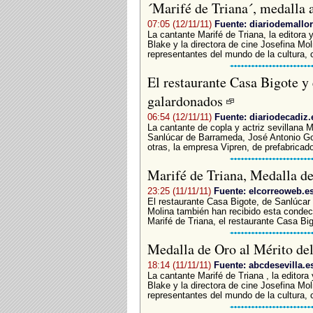
´Marifé de Triana´, medalla 
07:05 (12/11/11)
Fuente: diariodemallor
­La cantante Marifé de Triana, la editora 
Blake y la directora de cine Josefina Mol
representantes del mundo de la cultura, 
El restaurante Casa Bigote y
galardonados
06:54 (12/11/11)
Fuente: diariodecadiz.
La cantante de copla y actriz sevillana M
Sanlúcar de Barrameda, José Antonio Gon
otras, la empresa Vipren, de prefabricad
Marifé de Triana, Medalla de
23:25 (11/11/11)
Fuente: elcorreoweb.e
El restaurante Casa Bigote, de Sanlúcar
Molina también han recibido esta condeco
Marifé de Triana, el restaurante Casa Bi
Medalla de Oro al Mérito de
18:14 (11/11/11)
Fuente: abcdesevilla.e
La cantante Marifé de Triana , la editora
Blake y la directora de cine Josefina Mol
representantes del mundo de la cultura, c