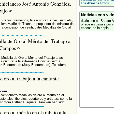
chiclanero José Antonio González,
Los Abrazos Rotos
abajo
Noticias con vid
ntre los premiados, la escritora Esther Tusquets,
diariojaen.es
Sandra A
illera Marifé de Triana, a propuesta del ministro de
ofrece un pasaje por v
la concesión de veinticuatro Medallas de Oro al
épocas de la copla
la de Oro al Mérito del Trabajo a
a Campos
 Medalla de Oro al Mérito del Trabajo a las
la cultura: a la extremeña Concha García
ez Bustamante (Juby Bustamante), Telesfora
 oro al trabajo a la cantante
a.com
venticuatro medallas de oro al mérito en el
esionales liberales, escritores y artistas, como la
escritora Esther Tusquets. También han sido...
 oro al mérito en el trabajo a la