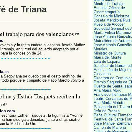
Mérito del Trabajo
fé de Triana
Escuela Oficial de
Cinematografía
Consejo de Ministros
Josefa Mendiola Ruiz
Puebla de Alcocer
Sociedad General de 
el trabajo para dos valencianos
María Felisa Martínez
José Antonio Gonzále
es
Mutualidad de Autores
Lavernia y la restauradora alicantina Josefa Muñoz
José Antonio Gonzále
l trabajo, en virtud del acuerdo adoptado por el
Morales
para la concesión de 24...
Ministro de Cultura
María del Monte
Lola de España
Sanlúcar de Barramed
Asociación de Mujere
la.es
Cineastas
la Segoviana se quedó con el gesto mohíno, de
Directora de Comunic
e todo porque el conjunto de Paco Maroto volvió a
Premio Segundo de 
Puente de Santa Isabe
Ana María Moix
olina y Esther Tusquets reciben la
Francisco Hermoso Ma
Teatro Cervantes de 
jo
Ana María Matute
Peluquería del Teatro
cion.com
Jefa de Prensa
Peña Cultural Flamen
y escritora Esther Tusquets, la figurinista Yvonne
Festival de Cante Fl
ina han sido galardonadas, junto a otras cuatro
José Manuel Zambran
con la Medalla de Oro...
Carrión de Mairena
Cultura de Rinconada