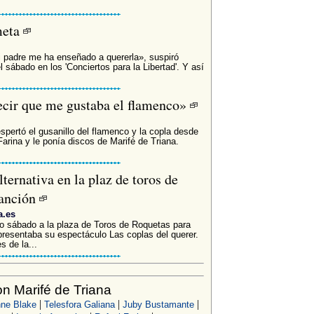
meta
i padre me ha enseñado a quererla», suspiró
 sábado en los 'Conciertos para la Libertad'. Y así
cir que me gustaba el flamenco»
spertó el gusanillo del flamenco y la copla desde
arina y le ponía discos de Marifé de Triana.
ernativa en la plaz de toros de
canción
a.es
o sábado a la plaza de Toros de Roquetas para
resentaba su espectáculo Las coplas del querer.
s de la...
n Marifé de Triana
|
|
|
ne Blake
Telesfora Galiana
Juby Bustamante