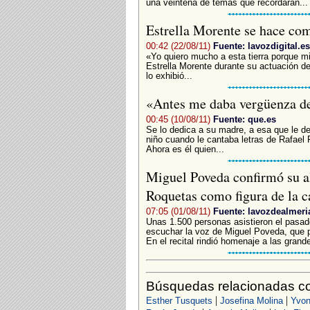
una veintena de temas que recordarán...
Estrella Morente se hace co
00:42 (22/08/11)
Fuente: lavozdigital.es
«Yo quiero mucho a esta tierra porque m
Estrella Morente durante su actuación del
lo exhibió...
«Antes me daba vergüenza de
00:45 (10/08/11)
Fuente: que.es
Se lo dedica a su madre, a esa que le de
niño cuando le cantaba letras de Rafael F
Ahora es él quien...
Miguel Poveda confirmó su alt
Roquetas como figura de la 
07:05 (01/08/11)
Fuente: lavozdealmeri
Unas 1.500 personas asistieron el pasad
escuchar la voz de Miguel Poveda, que p
En el recital rindió homenaje a las grande
Búsquedas relacionadas co
|
|
Esther Tusquets
Josefina Molina
Yvon