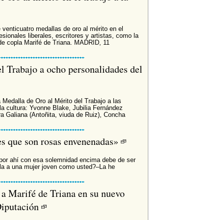
venticuatro medallas de oro al mérito en el
esionales liberales, escritores y artistas, como la
 de copla Marifé de Triana. MADRID, 11
l Trabajo a ocho personalidades del
 Medalla de Oro al Mérito del Trabajo a las
la cultura: Yvonne Blake, Jubilia Fernández
 Galiana (Antoñita, viuda de Ruiz), Concha
s que son rosas envenenadas»
a por ahí con esa solemnidad encima debe de ser
pla a una mujer joven como usted?–La he
 Marifé de Triana en su nuevo
 Diputación