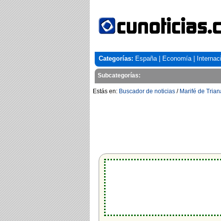
Categorías:
España
|
Economía
|
Internac
Subcategorías:
Estás en:
Buscador de noticias
/
Marifé de Trian