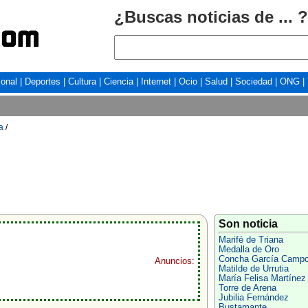
¿Buscas noticias de ... ?
ional
|
Deportes
|
Cultura
|
Ciencia
|
Internet
|
Ocio
|
Salud
|
Sociedad
|
ONG
|
a
/
Son noticia
Marifé de Triana
Medalla de Oro
Concha García Camp
Anuncios:
Matilde de Urrutia
María Felisa Martínez
Torre de Arena
Jubilia Fernández
Bustamante