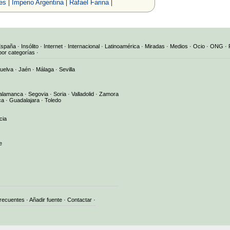
|
|
|
es
Imperio Argentina
Rafael Farina
España
·
Insólito
·
Internet
·
Internacional
·
Latinoamérica
·
Miradas
·
Medios
·
Ocio
·
ONG
·
por categorías
·
uelva
·
Jaén
·
Málaga
·
Sevilla
alamanca
·
Segovia
·
Soria
·
Valladolid
·
Zamora
ca
·
Guadalajara
·
Toledo
cia
e
frecuentes
·
Añadir fuente
·
Contactar
·