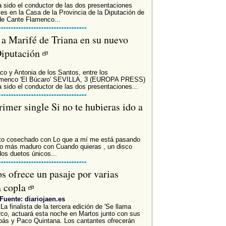
ha sido el conductor de las dos presentaciones
es en la Casa de la Provincia de la Diputación de
l de Cante Flamenco...
 Marifé de Triana en su nuevo
 Diputación
co y Antonia de los Santos, entre los
Flamenco 'El Búcaro' SEVILLA, 3 (EUROPA PRESS)
a sido el conductor de las dos presentaciones...
imer single Si no te hubieras ido a
 cosechado con Lo que a mí me está pasando
ho más maduro con Cuando quieras , un disco
dos duetos únicos...
s ofrece un pasaje por varias
a copla
Fuente: diariojaen.es
La finalista de la tercera edición de 'Se llama
rco, actuará esta noche en Martos junto con sus
ás y Paco Quintana. Los cantantes ofrecerán