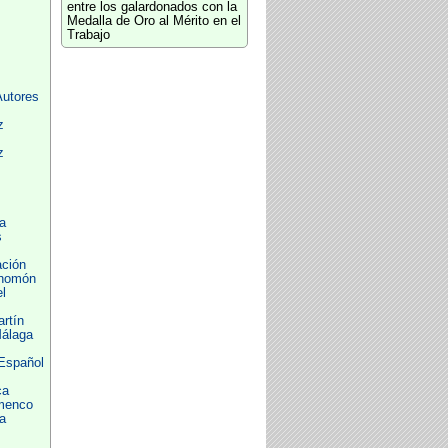
entre los galardonados con la
Medalla de Oro al Mérito en el
Trabajo
Autores
z
z
a
s
ación
Chomón
l
rtín
Málaga
 Español
ca
amenco
a