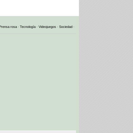
Prensa rosa
·
Tecnología
·
Videojuegos
·
Sociedad
·