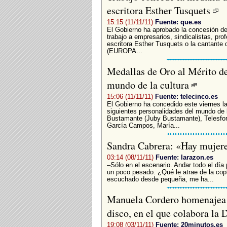
escritora Esther Tusquets
15:15 (11/11/11)
Fuente: que.es
El Gobierno ha aprobado la concesión de 
trabajo a empresarios, sindicalistas, prof
escritora Esther Tusquets o la cantante
(EUROPA...
Medallas de Oro al Mérito de
mundo de la cultura
15:06 (11/11/11)
Fuente: telecinco.es
El Gobierno ha concedido este viernes la
siguientes personalidades del mundo de 
Bustamante (Juby Bustamante), Telesfora
García Campos, María...
Sandra Cabrera: «Hay mujere
03:14 (08/11/11)
Fuente: larazon.es
–Sólo en el escenario. Andar todo el dí
un poco pesado. ¿Qué le atrae de la co
escuchado desde pequeña, me ha...
Manuela Cordero homenajea a
disco, en el que colabora la
19:08 (03/11/11)
Fuente: 20minutos.es