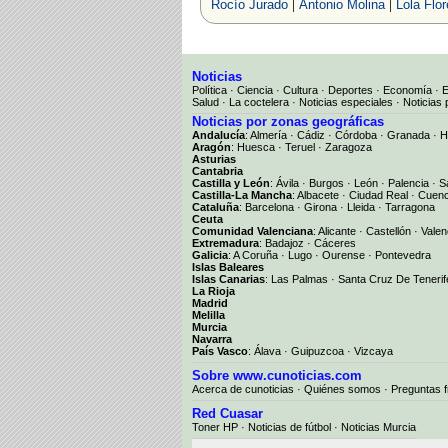
|
|
Rocío Jurado
Antonio Molina
Lola Flor
Noticias
Política
·
Ciencia
·
Cultura
·
Deportes
·
Economía
·
Salud
·
La coctelera
·
Noticias especiales
·
Noticias 
Noticias por zonas geográficas
Andalucía
:
Almería
·
Cádiz
·
Córdoba
·
Granada
·
H
Aragón
:
Huesca
·
Teruel
·
Zaragoza
Asturias
Cantabria
Castilla y León
:
Ávila
·
Burgos
·
León
·
Palencia
·
S
Castilla-La Mancha
:
Albacete
·
Ciudad Real
·
Cuen
Cataluña
:
Barcelona
·
Girona
·
Lleida
·
Tarragona
Ceuta
Comunidad Valenciana
:
Alicante
·
Castellón
·
Valen
Extremadura
:
Badajoz
·
Cáceres
Galicia
:
A Coruña
·
Lugo
·
Ourense
·
Pontevedra
Islas Baleares
Islas Canarias
:
Las Palmas
·
Santa Cruz De Tenerif
La Rioja
Madrid
Melilla
Murcia
Navarra
País Vasco
:
Álava
·
Guipuzcoa
·
Vizcaya
Sobre www.cunoticias.com
Acerca de cunoticias
·
Quiénes somos
·
Preguntas 
Red Cuasar
Toner HP · Noticias de fútbol · Noticias Murcia