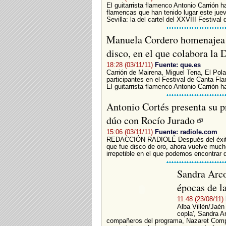
El guitarrista flamenco Antonio Carrión 
flamencas que han tenido lugar este juev
Sevilla: la del cartel del XXVIII Festiva
Manuela Cordero homenajea a
disco, en el que colabora la
18:28 (03/11/11)
Fuente: que.es
Carrión de Mairena, Miguel Tena, El Pola
participantes en el Festival de Canta 
El guitarrista flamenco Antonio Carrión h
Antonio Cortés presenta su pr
dúo con Rocío Jurado
15:06 (03/11/11)
Fuente: radiole.com
REDACCIÓN RADIOLÉ Después del éxito
que fue disco de oro, ahora vuelve muc
irrepetible en el que podemos encontrar 
Sandra Arco
épocas de l
11:48 (23/08/11)
Alba Villén/Jaén 
copla', Sandra A
compañeros del programa, Nazaret Comp