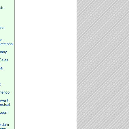
ote
dea
no
rcelona
pany
Cejas
n
na
z
amenco
avent
ectual
León
erdam
lomé