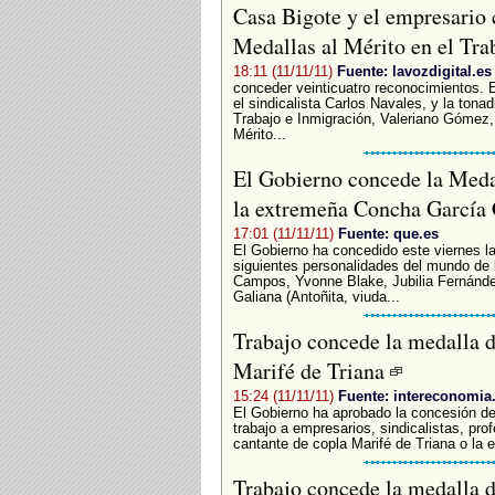
Casa Bigote y el empresario 
Medallas al Mérito en el Tr
18:11 (11/11/11)
Fuente: lavozdigital.es
conceder veinticuatro reconocimientos. E
el sindicalista Carlos Navales, y la tonad
Trabajo e Inmigración, Valeriano Gómez, 
Mérito...
El Gobierno concede la Medal
la extremeña Concha Garcí
17:01 (11/11/11)
Fuente: que.es
El Gobierno ha concedido este viernes la
siguientes personalidades del mundo de 
Campos, Yvonne Blake, Jubilia Fernánd
Galiana (Antoñita, viuda...
Trabajo concede la medalla de
Marifé de Triana
15:24 (11/11/11)
Fuente: intereconomi
El Gobierno ha aprobado la concesión de 
trabajo a empresarios, sindicalistas, prof
cantante de copla Marifé de Triana o la 
Trabajo concede la medalla de