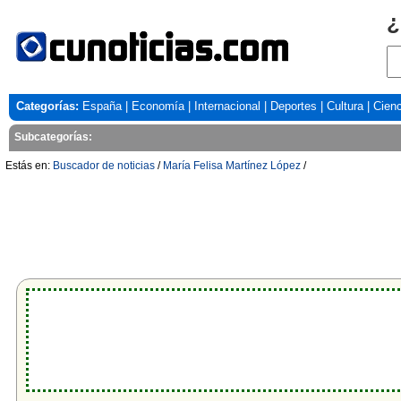
¿
Categorías:
España
|
Economía
|
Internacional
|
Deportes
|
Cultura
|
Cienc
Subcategorías:
Estás en:
Buscador de noticias
/
María Felisa Martínez López
/