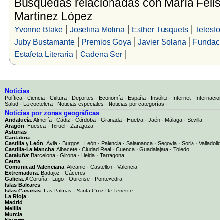
Búsquedas relacionadas con María Feli
Martínez López
|
|
|
Yvonne Blake
Josefina Molina
Esther Tusquets
Telesfo
|
|
|
Juby Bustamante
Premios Goya
Javier Solana
Fundac
|
|
Estafeta Literaria
Cadena Ser
Noticias
Política
·
Ciencia
·
Cultura
·
Deportes
·
Economía
·
España
·
Insólito
·
Internet
·
Internacio
Salud
·
La coctelera
·
Noticias especiales
·
Noticias por categorías
·
Noticias por zonas geográficas
Andalucía
:
Almería
·
Cádiz
·
Córdoba
·
Granada
·
Huelva
·
Jaén
·
Málaga
·
Sevilla
Aragón
:
Huesca
·
Teruel
·
Zaragoza
Asturias
Cantabria
Castilla y León
:
Ávila
·
Burgos
·
León
·
Palencia
·
Salamanca
·
Segovia
·
Soria
·
Valladoli
Castilla-La Mancha
:
Albacete
·
Ciudad Real
·
Cuenca
·
Guadalajara
·
Toledo
Cataluña
:
Barcelona
·
Girona
·
Lleida
·
Tarragona
Ceuta
Comunidad Valenciana
:
Alicante
·
Castellón
·
Valencia
Extremadura
:
Badajoz
·
Cáceres
Galicia
:
A Coruña
·
Lugo
·
Ourense
·
Pontevedra
Islas Baleares
Islas Canarias
:
Las Palmas
·
Santa Cruz De Tenerife
La Rioja
Madrid
Melilla
Murcia
Navarra