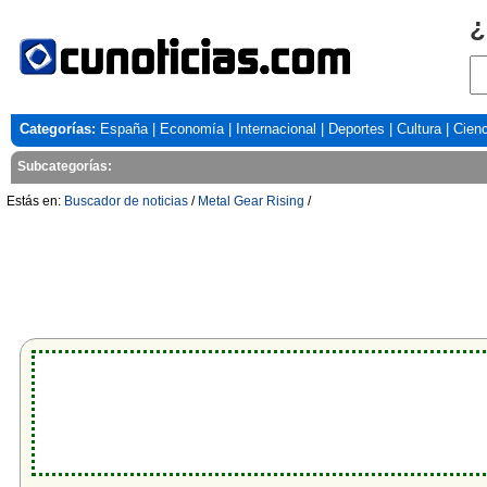
¿
Categorías:
España
|
Economía
|
Internacional
|
Deportes
|
Cultura
|
Cienc
Subcategorías:
Estás en:
Buscador de noticias
/
Metal Gear Rising
/