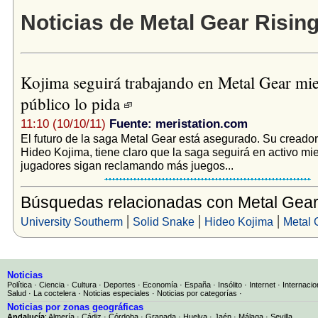
Noticias de Metal Gear Risin
Kojima seguirá trabajando en Metal Gear mie
público lo pida
11:10 (10/10/11)
Fuente: meristation.com
El futuro de la saga Metal Gear está asegurado. Su creador
Hideo Kojima, tiene claro que la saga seguirá en activo mie
jugadores sigan reclamando más juegos...
Búsquedas relacionadas con Metal Gear
|
|
|
University Southerm
Solid Snake
Hideo Kojima
Metal 
Noticias
Política
·
Ciencia
·
Cultura
·
Deportes
·
Economía
·
España
·
Insólito
·
Internet
·
Internacio
Salud
·
La coctelera
·
Noticias especiales
·
Noticias por categorías
·
Noticias por zonas geográficas
Andalucía
:
Almería
·
Cádiz
·
Córdoba
·
Granada
·
Huelva
·
Jaén
·
Málaga
·
Sevilla