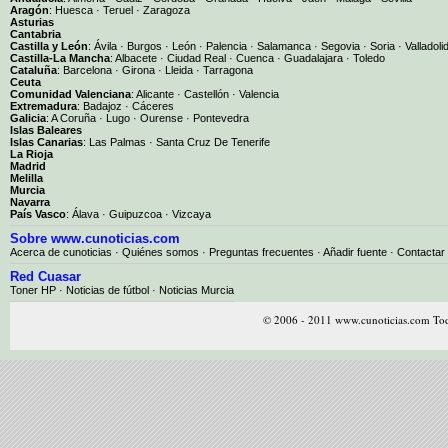
Aragón
:
Huesca
·
Teruel
·
Zaragoza
Asturias
Cantabria
Castilla y León
:
Ávila
·
Burgos
·
León
·
Palencia
·
Salamanca
·
Segovia
·
Soria
·
Valladoli
Castilla-La Mancha
:
Albacete
·
Ciudad Real
·
Cuenca
·
Guadalajara
·
Toledo
Cataluña
:
Barcelona
·
Girona
·
Lleida
·
Tarragona
Ceuta
Comunidad Valenciana
:
Alicante
·
Castellón
·
Valencia
Extremadura
:
Badajoz
·
Cáceres
Galicia
:
A Coruña
·
Lugo
·
Ourense
·
Pontevedra
Islas Baleares
Islas Canarias
:
Las Palmas
·
Santa Cruz De Tenerife
La Rioja
Madrid
Melilla
Murcia
Navarra
País Vasco
:
Álava
·
Guipuzcoa
·
Vizcaya
Sobre www.cunoticias.com
Acerca de cunoticias
·
Quiénes somos
·
Preguntas frecuentes
·
Añadir fuente
·
Contactar
Red Cuasar
Toner HP · Noticias de fútbol · Noticias Murcia
© 2006 - 2011 www.cunoticias.com Tod