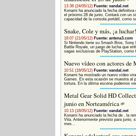
13:38 (24/05/12)
Fuente: vandal.net
Konami ha anunciado la fecha definitiva 
el próximo 28 de junio. Contará con un 
capacidad de la consola portátil, como su
Snake, Cole y más, ¡a luchar
18:07 (21/05/12)
Fuente: antena3.com
Si Nintendo tiene su Smash Bros, Sony h
Battle Royale, un juego de lucha que en
sagas exclusivas de PlayStation, como G
Nuevo vídeo con actores de 
10:51 (18/05/12)
Fuente: vandal.net
Konami ha mostrado un nuevo vídeo viral 
Games. En esta ocasión se muestra al p
tortura. En la última escena podemos ver
Metal Gear Solid HD Collecti
junio en Norteamérica
10:13 (18/05/12)
Fuente: vandal.net
Konami ha anunciado la fecha de , la re
Vita. Anteriormente previsto para junio, 
mes...
Konami adelantará sus anunc