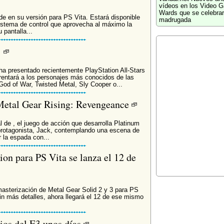
vídeos en los Video 
Wards que se celebrar
de en su versión para PS Vita. Estará disponible
madrugada
sistema de control que aprovecha al máximo la
 pantalla...
!
a presentado recientemente PlayStation All-Stars
frentará a los personajes más conocidos de las
od of War, Twisted Metal, Sly Cooper o...
Metal Gear Rising: Revengeance
de , el juego de acción que desarrolla Platinum
rotagonista, Jack, contemplando una escena de
 la espada con...
on para PS Vita se lanza el 12 de
masterización de Metal Gear Solid 2 y 3 para PS
sin más detalles, ahora llegará el 12 de ese mismo
ios del E3 unos días