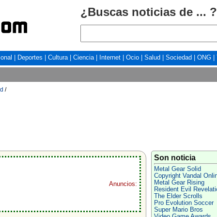
¿Buscas noticias de ... ?
ional
|
Deportes
|
Cultura
|
Ciencia
|
Internet
|
Ocio
|
Salud
|
Sociedad
|
ONG
|
id
/
Son noticia
Metal Gear Solid
Copyright Vandal Onli
Metal Gear Rising
Anuncios:
Resident Evil Revelat
The Elder Scrolls
Pro Evolution Soccer
Super Mario Bros
Video Game Awards