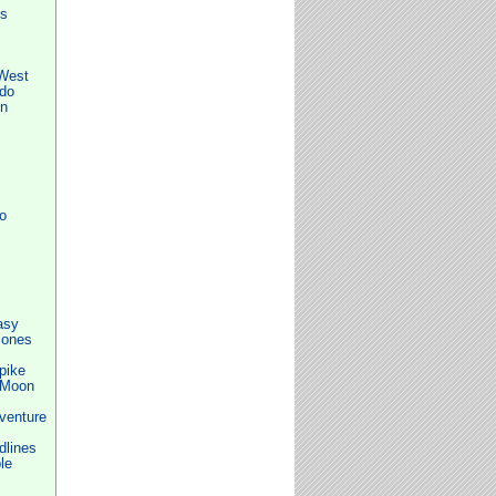
s
West
ndo
on
o
asy
iones
pike
 Moon
venture
dlines
le