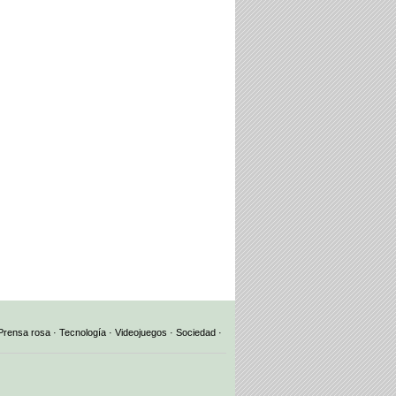
Prensa rosa
·
Tecnología
·
Videojuegos
·
Sociedad
·