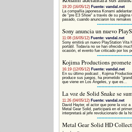
19:20 (16/05/12)
Fuente: vandal.net
La compañía japonesa Konami adelantará
de "pre E3 Show" a través de su página w
pasado, cuando anunciaron los remakes
Sony anuncia un nuevo PlayS
11:08 (16/05/12)
Fuente: vandal.net
Sony emitirá un nuevo PlayStation Vita
portátil. Todavía no se han ofrecido much
ocasión, el evento fue criticado por los 
Kojima Productions promete 
16:19 (12/05/12)
Fuente: vandal.net
En su último podcast , Kojima Production
produce sus juegos, ha prometido "grand
que viene en Los Ángeles, y que es...
La voz de Solid Snake se su
11:26 (04/05/12)
Fuente: vandal.net
David Hayter, el actor que pone la voz a
Metal Gear Solid, participará en el prime
interpretará al jefe revolucionario de la his
Metal Gear Solid HD Collecti