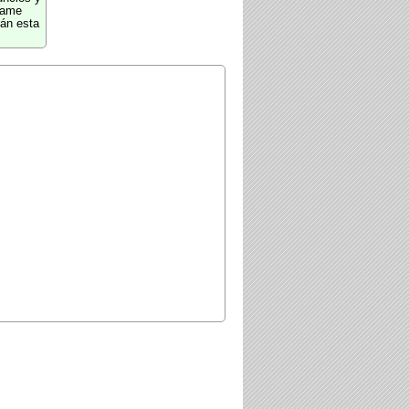
Game
án esta