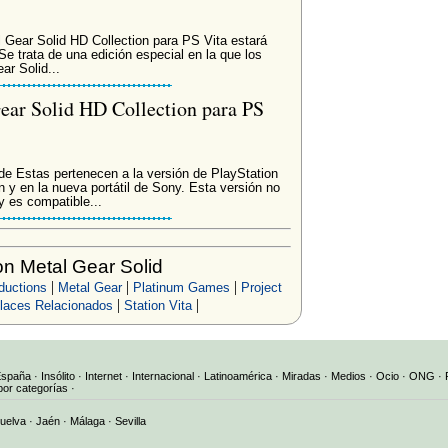
 Gear Solid HD Collection para PS Vita estará
Se trata de una edición especial en la que los
ar Solid...
ar Solid HD Collection para PS
e Estas pertenecen a la versión de PlayStation
 y en la nueva portátil de Sony. Esta versión no
y es compatible...
n Metal Gear Solid
|
|
|
ductions
Metal Gear
Platinum Games
Project
|
|
laces Relacionados
Station Vita
España
·
Insólito
·
Internet
·
Internacional
·
Latinoamérica
·
Miradas
·
Medios
·
Ocio
·
ONG
·
por categorías
·
uelva
·
Jaén
·
Málaga
·
Sevilla