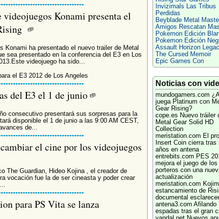
Invizimals Las Tribus
e videojuegos Konami presenta el
Perdidas
Beyblade Metal Maste
 Rising
Amigos Rescatan Mas
Pokemon Edición Bla
Pokemon Edición Neg
Assault Horizon Lega
s Konami ha presentado el nuevo trailer de Metal
The Cursed Memoir
e sea presentado en la conferencia del E3 en Los
Epic Games Con
013.Este videojuego ha sido...
 para el E3 2012 de Los Angeles
Noticias con vid
s del E3 el 1 de junio
mundogamers.com
¿A
juega Platinum con Me
Gear Rising?
o consecutivo presentará sus sorpresas para la
cope.es
Nuevo tráiler 
tará disponible el 1 de junio a las 9:00 AM CEST,
Metal Gear Solid HD
avances de...
Collection
meristation.com
El pr
Insert Coin cierra tras
cambiar el cine por los videojuegos
años en antena
entrebits.com
PES 20
mejora el juego de los
porteros con una nuev
co The Guardian, Hideo Kojina , el creador de
actualización
ra vocación fue la de ser cineasta y poder crear
meristation.com
Kojim
..
estancamiento de Risi
documental esclarece
on para PS Vita se lanza
antena3.com
Afilando
espadas tras el gran 
vandal.net
Nuevos anu