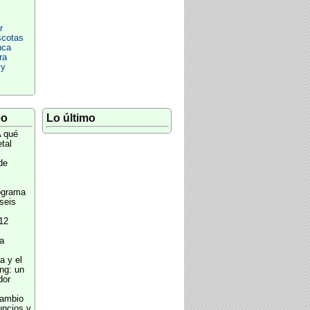
r
cotas
nca
ra
cy
eo
Lo último
 qué
tal
de
ograma
 seis
12
a
a y el
ng: un
dor
cambio
ncios y