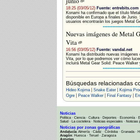
junio
18:25 (03/05/12)
Fuente: entrebits.com
Konami ha confirmado que el título Metal
disponible en Europa a finales de Junio. 
usuarios encontrarán los juegos Metal Ge
Nuevas imágenes de Metal Ge
Vita
16:56 (03/05/12)
Fuente: vandal.net
Konami ha distribuido nuevas imágenes d
Vita, por lo que podremos ver cómo lucen
incluirá Metal Gear Solid: Peace Walker 
Búsquedas relacionadas co
|
|
Hideo Kojima
Snake Eater
Kojima Pro
|
|
|
Ogre
Peace Walker
Final Fantasy
En
Noticias
Política
·
Ciencia
·
Cultura
·
Deportes
·
Economía
·
Salud
·
La coctelera
·
Noticias especiales
·
Noticias 
Noticias por zonas geográficas
Andalucía
:
Almería
·
Cádiz
·
Córdoba
·
Granada
·
H
Aragón
:
Huesca
·
Teruel
·
Zaragoza
Asturias