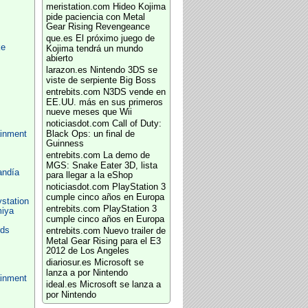
meristation.com
Hideo Kojima
pide paciencia con Metal
Gear Rising Revengeance
que.es
El próximo juego de
ke
Kojima tendrá un mundo
abierto
larazon.es
Nintendo 3DS se
viste de serpiente Big Boss
entrebits.com
N3DS vende en
EE.UU. más en sus primeros
nueve meses que Wii
noticiasdot.com
Call of Duty:
ainment
Black Ops: un final de
Guinness
entrebits.com
La demo de
MGS: Snake Eater 3D, lista
andía
para llegar a la eShop
noticiasdot.com
PlayStation 3
cumple cinco años en Europa
ystation
entrebits.com
PlayStation 3
miya
cumple cinco años en Europa
rds
entrebits.com
Nuevo trailer de
Metal Gear Rising para el E3
2012 de Los Angeles
diariosur.es
Microsoft se
lanza a por Nintendo
ainment
ideal.es
Microsoft se lanza a
por Nintendo