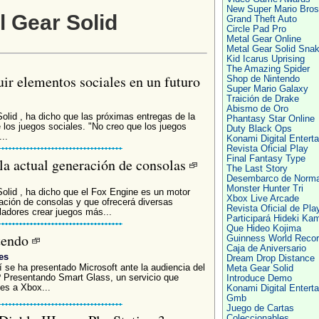
New Super Mario Bros
l Gear Solid
Grand Theft Auto
Circle Pad Pro
Metal Gear Online
Metal Gear Solid Sna
Kid Icarus Uprising
The Amazing Spider
uir elementos sociales en un futuro
Shop de Nintendo
Super Mario Galaxy
Traición de Drake
Abismo de Oro
olid , ha dicho que las próximas entregas de la
Phantasy Star Online
e los juegos sociales. "No creo que los juegos
Duty Black Ops
..
Konami Digital Entert
Revista Oficial Play
Final Fantasy Type
la actual generación de consolas
The Last Story
Desembarco de Norm
Monster Hunter Tri
olid , ha dicho que el Fox Engine es un motor
Xbox Live Arcade
ración de consolas y que ofrecerá diversas
Revista Oficial de Pla
lladores crear juegos más...
Participará Hideki Ka
Que Hideo Kojima
ntendo
Guinness World Reco
Caja de Aniversario
es
Dream Drop Distance
í se ha presentado Microsoft ante la audiencia del
Meta Gear Solid
 Presentando Smart Glass, un servicio que
Introduce Demo
es a Xbox...
Konami Digital Entert
Gmb
Juego de Cartas
Coleccionables