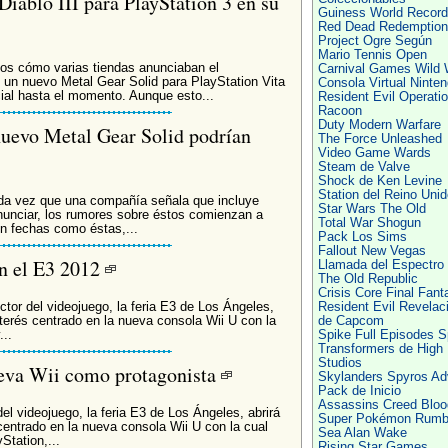
iablo III para PlayStation 3 en su
Guiness World Record
Red Dead Redemption
Project Ogre Según
Mario Tennis Open
s cómo varias tiendas anunciaban el
Carnival Games Wild 
 un nuevo Metal Gear Solid para PlayStation Vita
Consola Virtual Ninte
cial hasta el momento. Aunque esto...
Resident Evil Operati
Racoon
Duty Modern Warfare
nuevo Metal Gear Solid podrían
The Force Unleashed
Video Game Wards
Steam de Valve
Shock de Ken Levine
Station del Reino Unid
cada vez que una compañía señala que incluye
Star Wars The Old
anunciar, los rumores sobre éstos comienzan a
Total War Shogun
n fechas como éstas,...
Pack Los Sims
Fallout New Vegas
en el E3 2012
Llamada del Espectro
The Old Republic
Crisis Core Final Fant
tor del videojuego, la feria E3 de Los Ángeles,
Resident Evil Revelac
terés centrado en la nueva consola Wii U con la
de Capcom
..
Spike Full Episodes S
Transformers de High
Studios
ueva Wii como protagonista
Skylanders Spyros Ad
Pack de Inicio
Assassins Creed Bloo
el videojuego, la feria E3 de Los Ángeles, abrirá
Super Pokémon Rumb
centrado en la nueva consola Wii U con la cual
Sea Alan Wake
Station,...
Rising Star Games