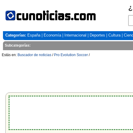
¿
Categorías:
España
|
Economía
|
Internacional
|
Deportes
|
Cultura
|
Cienc
Subcategorías:
Estás en:
Buscador de noticias
/
Pro Evolution Soccer
/