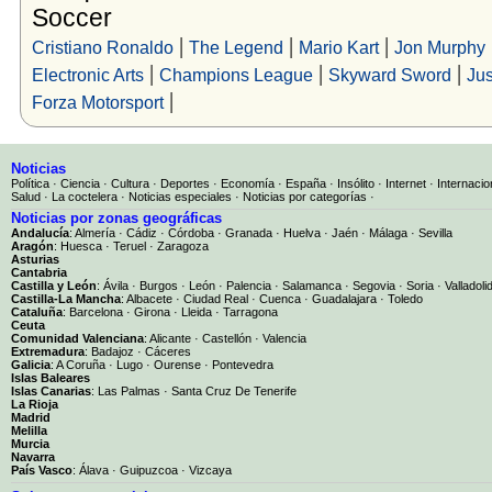
Soccer
|
|
|
Cristiano Ronaldo
The Legend
Mario Kart
Jon Murphy
|
|
|
Electronic Arts
Champions League
Skyward Sword
Ju
|
Forza Motorsport
Noticias
Política
·
Ciencia
·
Cultura
·
Deportes
·
Economía
·
España
·
Insólito
·
Internet
·
Internacio
Salud
·
La coctelera
·
Noticias especiales
·
Noticias por categorías
·
Noticias por zonas geográficas
Andalucía
:
Almería
·
Cádiz
·
Córdoba
·
Granada
·
Huelva
·
Jaén
·
Málaga
·
Sevilla
Aragón
:
Huesca
·
Teruel
·
Zaragoza
Asturias
Cantabria
Castilla y León
:
Ávila
·
Burgos
·
León
·
Palencia
·
Salamanca
·
Segovia
·
Soria
·
Valladoli
Castilla-La Mancha
:
Albacete
·
Ciudad Real
·
Cuenca
·
Guadalajara
·
Toledo
Cataluña
:
Barcelona
·
Girona
·
Lleida
·
Tarragona
Ceuta
Comunidad Valenciana
:
Alicante
·
Castellón
·
Valencia
Extremadura
:
Badajoz
·
Cáceres
Galicia
:
A Coruña
·
Lugo
·
Ourense
·
Pontevedra
Islas Baleares
Islas Canarias
:
Las Palmas
·
Santa Cruz De Tenerife
La Rioja
Madrid
Melilla
Murcia
Navarra
País Vasco
:
Álava
·
Guipuzcoa
·
Vizcaya