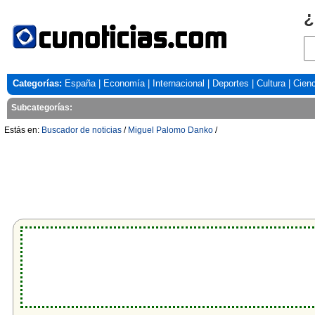
¿
Categorías:
España
|
Economía
|
Internacional
|
Deportes
|
Cultura
|
Cienc
Subcategorías:
Estás en:
Buscador de noticias
/
Miguel Palomo Danko
/