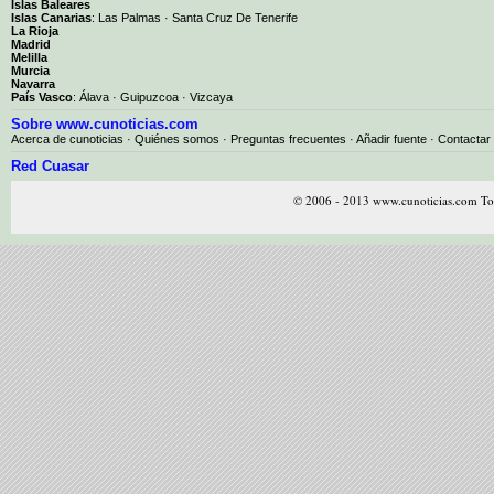
Islas Baleares
Islas Canarias
:
Las Palmas
·
Santa Cruz De Tenerife
La Rioja
Madrid
Melilla
Murcia
Navarra
País Vasco
:
Álava
·
Guipuzcoa
·
Vizcaya
Sobre www.cunoticias.com
Acerca de cunoticias
·
Quiénes somos
·
Preguntas frecuentes
·
Añadir fuente
·
Contactar
Red Cuasar
© 2006 - 2013 www.cunoticias.com Tod