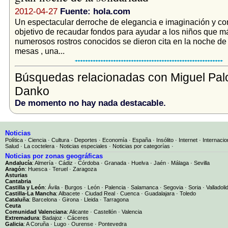
2012-04-27
Fuente: hola.com
Un espectacular derroche de elegancia e imaginación y con
objetivo de recaudar fondos para ayudar a los niños que má
numerosos rostros conocidos se dieron cita en la noche de
mesas , una...
Búsquedas relacionadas con Miguel Pa
Danko
De momento no hay nada destacable.
Noticias
Política
·
Ciencia
·
Cultura
·
Deportes
·
Economía
·
España
·
Insólito
·
Internet
·
Internacio
Salud
·
La coctelera
·
Noticias especiales
·
Noticias por categorías
·
Noticias por zonas geográficas
Andalucía
:
Almería
·
Cádiz
·
Córdoba
·
Granada
·
Huelva
·
Jaén
·
Málaga
·
Sevilla
Aragón
:
Huesca
·
Teruel
·
Zaragoza
Asturias
Cantabria
Castilla y León
:
Ávila
·
Burgos
·
León
·
Palencia
·
Salamanca
·
Segovia
·
Soria
·
Valladoli
Castilla-La Mancha
:
Albacete
·
Ciudad Real
·
Cuenca
·
Guadalajara
·
Toledo
Cataluña
:
Barcelona
·
Girona
·
Lleida
·
Tarragona
Ceuta
Comunidad Valenciana
:
Alicante
·
Castellón
·
Valencia
Extremadura
:
Badajoz
·
Cáceres
Galicia
:
A Coruña
·
Lugo
·
Ourense
·
Pontevedra