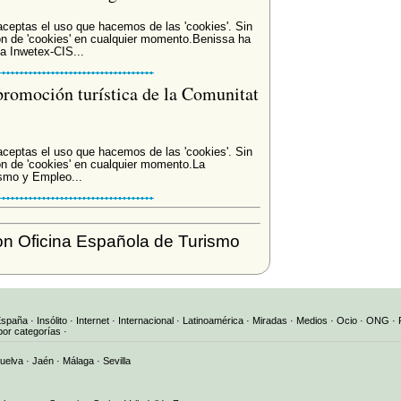
 aceptas el uso que hacemos de las 'cookies'. Sin
n de 'cookies' en cualquier momento.Benissa ha
ia Inwetex-CIS...
 promoción turística de la Comunitat
 aceptas el uso que hacemos de las 'cookies'. Sin
n de 'cookies' en cualquier momento.La
ismo y Empleo...
n Oficina Española de Turismo
España
·
Insólito
·
Internet
·
Internacional
·
Latinoamérica
·
Miradas
·
Medios
·
Ocio
·
ONG
·
por categorías
·
uelva
·
Jaén
·
Málaga
·
Sevilla