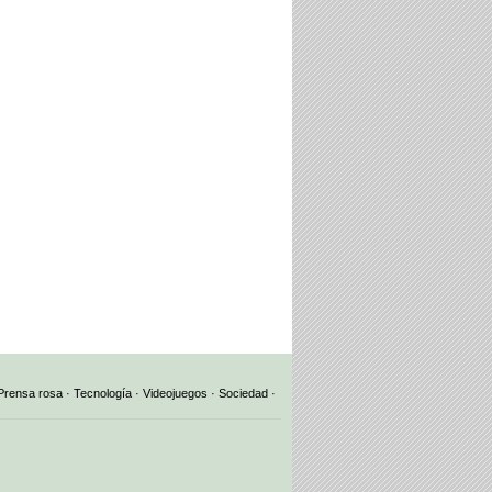
Prensa rosa
·
Tecnología
·
Videojuegos
·
Sociedad
·