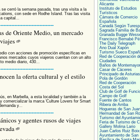
Alicante
Instituto de Estudios
 se cerró la semana pasada, tras una visita a la
Turísticos
cations, con sede en Rodhe Island. Tras las visita
Cámara de Comercio
 capital...
Española
Canadá Según Turesp
Sagrada Familia de Ba
tas de Oriente Medio, un mercado
Granada Bugge Wessel
 viajes
Francisco Bernabé Pé
The Daily Telegraph
Ano Dual Xapón
Turismo Sueco Españ
edio con acciones de promoción específicas en
Red de Cooperación d
unos mercados cuyos viajeros cuentan con un alto
Ciudades
o medio diario, 430...
Baños de Montemayo
Casar de Cáceres
Principado de Asturias
ocen la oferta cultural y el estilo
Pola de Gordón
Red de Cooperación
Costa del Sol
Club de Golf de Funci
Campo de Golf
ús, en Marbella, a esta localidad y también a la
Fuente de Cantos
 y comercializar la marca 'Culture Lovers for Smart
Ribera de Arriba
 demanda y...
Hogueras de San Jua
Hermandad de San R
Turismo del Ayuntami
ánicos y agentes rusos de viajes
Feria de Turismo de 
Nevada
Gallery Molina Lario
Juan Carlos Ruiz Boix
Ayuntamiento de San
Basílica de Santa Mar