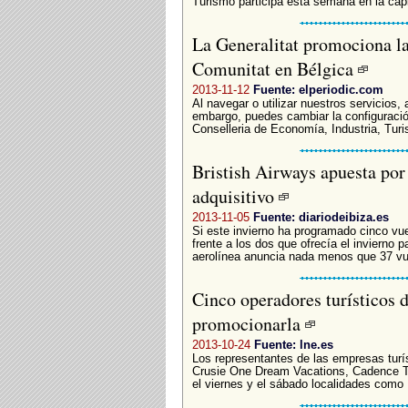
Turismo participa esta semana en la capit
La Generalitat promociona la 
Comunitat en Bélgica
2013-11-12
Fuente: elperiodic.com
Al navegar o utilizar nuestros servicios,
embargo, puedes cambiar la configuració
Conselleria de Economía, Industria, Tur
Bristish Airways apuesta por t
adquisitivo
2013-11-05
Fuente: diariodeibiza.es
Si este invierno ha programado cinco vu
frente a los dos que ofrecía el invierno 
aerolínea anuncia nada menos que 37 vu
Cinco operadores turísticos 
promocionarla
2013-10-24
Fuente: lne.es
Los representantes de las empresas turís
Crusie One Dream Vacations, Cadence Tr
el viernes y el sábado localidades como 