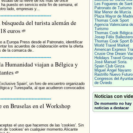
l estado de la nieve de los más de once
Les Fogueres de Sant
ha puesto en servicio este fin de semana, el
Patronato de Turismo
otro lado, empresas y...
Mar Menor de Murcia
Plaza Mayor de Madri
Thomas Cook Sport
a búsqueda del turista alemán de
Agencia Valenciana d
218 euros
Turismo
Thomas Cook Bélgica
Josep Félix Ballestero
Thomas Cook Sport Bé
 a Europa Press desde el Patronato, identificar
World Travel Market
tar los acuerdos de colaboración entre la oferta
American Express Tra
s de la comarca de..
Crusie One Dream Vac
Holidays Travel Group
José Manuel Soria
la Humanidad viajan a Bélgica y
Spain Club Ginza
itantes
Miguel Ángel Navarro
Rastrillo Nuevo Futuro
Congresos del Ayunta
de Oviedo
Exclusive Spain', un foro de encuentro organizado
élgica y Turespaña, al que acudieron convocados
Noticias con vid
De momento no hay
 en Bruselas en el Workshop
noticias a destacar
 aceptas el uso que hacemos de las 'cookies'. Sin
n de 'cookies' en cualquier momento.Alicante