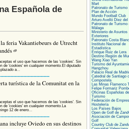
Mart
ina Española de
Patronato de Turismo
Plan de Acción
Mundo Football Club
Arturo Avelló Díez del 
Patronato de Turismo
Málaga
Ministerio de Asuntos
Exteriores
Patronato Costa Blan
la feria Vakantiebeurs de Utrecht
Instituto Nacional de
Estadística
landés
Enrique Ruiz de Lera
Destino Región de Mur
Wang Xiao Yan
 aceptas el uso que hacemos de las 'cookies'. Sin
Turismo del Ayuntami
n de 'cookies' en cualquier momento.El diputado
Hangzhou
plazado a...
Palacio Real de Madri
Catedral de Santiago 
Compostela
rta turística de la Comunitat en la
Las Minas Flamenco T
Felipe Formariz Pomb
Oficinas Españolas d
Turismo
Federación de Empres
 aceptas el uso que hacemos de las 'cookies'. Sin
Hostelería
n de 'cookies' en cualquier momento.La
Los Países Bajos
ingo 12 de enero...
Open de Golf de Zand
Asociación de Campo
Golf
ana incluye Oviedo en sus destinos
Country Club de Zandv
Comunitat Valenciana