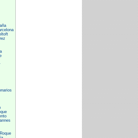
aña
rcelona
toft
rez
a
e
r
onarios
n
oque
ento
Cannes
 Roque
ía