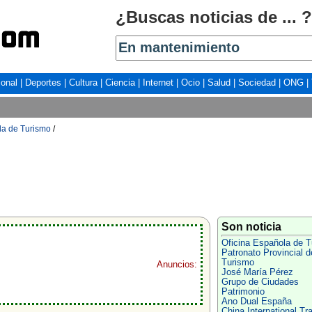
¿Buscas noticias de ... ?
ional
|
Deportes
|
Cultura
|
Ciencia
|
Internet
|
Ocio
|
Salud
|
Sociedad
|
ONG
|
la de Turismo
/
Son noticia
Oficina Española de 
Patronato Provincial d
Turismo
Anuncios:
José María Pérez
Grupo de Ciudades
Patrimonio
Ano Dual España
China International Tr