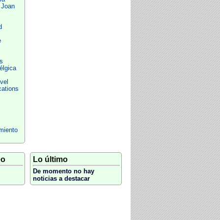
 Joan
d
e
s
lgica
vel
ations
miento
eo
Lo último
De momento no hay
noticias a destacar