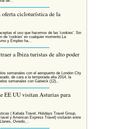
al de...
oferta cicloturística de la
 aceptas el uso que hacemos de las 'cookies'. Sin
n de 'cookies' en cualquier momento.La
ismo y Empleo ha...
raer a Ibiza turistas de alto poder
elos semanales con el aeropuerto de London City
pasado, de cara a la temporada alta 2014, la
elos semanales con Gatwick (12),..
de EE UU visitan Asturias para
ticas ( Kahala Travel, Holidays Travel Group,
avel y American Express Travel) visitarán entre
Llanes, Oviedo,...