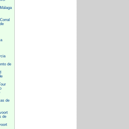
 Málaga
Corral
 de
ca
cia
ento de
d
de
our
o
e
as de
voort
s de
oort