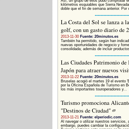
Así, un grupo de ellos pudo comprobar e
kilómetros esquiables que Sierra Nevada 
doble que el fin de semana anterior. Por 
La Costa del Sol se lanza a l
golf, con un gasto diario de 
2013-11-30
Fuente: 20minutos.es
También ha permitido, según han indicado
nuevas oportunidades de negocio y fomen
consolidada; además de incluir producto
Las Ciudades Patrimonio de 
Japón para atraer nuevos vis
2013-11-22
Fuente: 20minutos.es
Bruselas acogió el martes 19 el evento '
por la Oficina Española de Turismo en B
los más importantes touroperadores y...
Turismo promociona Alicante
"Destinos de Ciudad"
2013-11-21
Fuente: elperiodic.com
Al navegar o utilizar nuestros servicios,
embargo, puedes cambiar la configuració