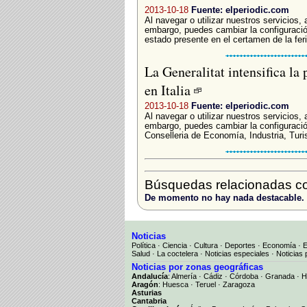
2013-10-18
Fuente: elperiodic.com
Al navegar o utilizar nuestros servicios,
embargo, puedes cambiar la configuració
estado presente en el certamen de la fer
La Generalitat intensifica la
en Italia
2013-10-18
Fuente: elperiodic.com
Al navegar o utilizar nuestros servicios,
embargo, puedes cambiar la configuració
Conselleria de Economía, Industria, Tur
Búsquedas relacionadas co
De momento no hay nada destacable.
Noticias
Política
·
Ciencia
·
Cultura
·
Deportes
·
Economía
·
Salud
·
La coctelera
·
Noticias especiales
·
Noticias 
Noticias por zonas geográficas
Andalucía
:
Almería
·
Cádiz
·
Córdoba
·
Granada
·
H
Aragón
:
Huesca
·
Teruel
·
Zaragoza
Asturias
Cantabria