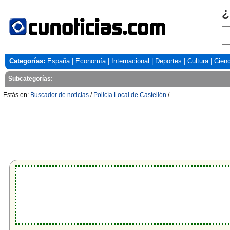
¿
Categorías:
España
|
Economía
|
Internacional
|
Deportes
|
Cultura
|
Cienc
Subcategorías:
Estás en:
Buscador de noticias
/
Policía Local de Castellón
/