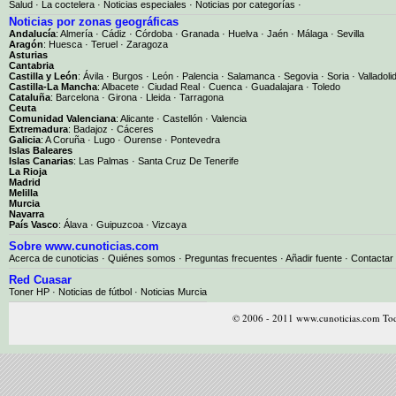
Salud
·
La coctelera
·
Noticias especiales
·
Noticias por categorías
·
Noticias por zonas geográficas
Andalucía
:
Almería
·
Cádiz
·
Córdoba
·
Granada
·
Huelva
·
Jaén
·
Málaga
·
Sevilla
Aragón
:
Huesca
·
Teruel
·
Zaragoza
Asturias
Cantabria
Castilla y León
:
Ávila
·
Burgos
·
León
·
Palencia
·
Salamanca
·
Segovia
·
Soria
·
Valladoli
Castilla-La Mancha
:
Albacete
·
Ciudad Real
·
Cuenca
·
Guadalajara
·
Toledo
Cataluña
:
Barcelona
·
Girona
·
Lleida
·
Tarragona
Ceuta
Comunidad Valenciana
:
Alicante
·
Castellón
·
Valencia
Extremadura
:
Badajoz
·
Cáceres
Galicia
:
A Coruña
·
Lugo
·
Ourense
·
Pontevedra
Islas Baleares
Islas Canarias
:
Las Palmas
·
Santa Cruz De Tenerife
La Rioja
Madrid
Melilla
Murcia
Navarra
País Vasco
:
Álava
·
Guipuzcoa
·
Vizcaya
Sobre www.cunoticias.com
Acerca de cunoticias
·
Quiénes somos
·
Preguntas frecuentes
·
Añadir fuente
·
Contactar
Red Cuasar
Toner HP · Noticias de fútbol · Noticias Murcia
© 2006 - 2011 www.cunoticias.com Tod