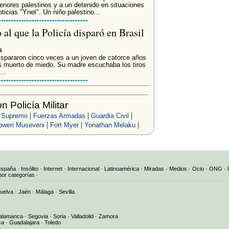
enores palestinos y a un detenido en situaciones
ticias "Ynet". Un niño palestino...
 al que la Policía disparó en Brasil
s
dispararon cinco veces a un joven de catorce años
os muerto de miedo. Su madre escuchaba los tiros
...
 Policía Militar
|
|
|
 Supremo
Fuerzas Armadas
Guardia Civil
|
|
|
oweri Museveni
Fort Myer
Yonathan Melaku
España
·
Insólito
·
Internet
·
Internacional
·
Latinoamérica
·
Miradas
·
Medios
·
Ocio
·
ONG
·
por categorías
·
uelva
·
Jaén
·
Málaga
·
Sevilla
alamanca
·
Segovia
·
Soria
·
Valladolid
·
Zamora
ca
·
Guadalajara
·
Toledo