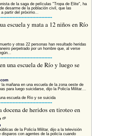
nista de la saga de películas "Tropa de Elite", ha
e desarme de la población civil, que las
 partir del próximo...
ua escuela y mata a 12 niños en Río
erto y otras 22 personas han resultado heridas
aneiro perpetrado por un hombre que, al verse
egún...
en una escuela de Río y luego se
l.com
r la mañana en una escuela de la zona oeste de
s para luego suicidarse, dijo la Policía Militar....
na escuela de Río y se suicida
 docena de heridos en tiroteo en
o
m
blicas de la Policía Militar, dijo a la televisión
e disparos con agentes de la policía cuando