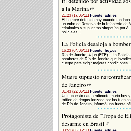
El detenido por actividad so
a la Marina
21:23 (17/06/11)
Fuente: adn.es
El hombre detenido hoy cuando rondaba 
un cabo de Reserva de la Infantería de 
criminales y supuestas simpatías por Al
policiales...
La Policía desaloja a bombe
16:23 (04/06/11)
Fuente: hoy.es
Río de Janeiro, 4 jun (EFE). - La Policía
bomberos de Río de Janeiro que invadiero
cuerpo para exigir mejores condiciones..
Muere supuesto narcotrafican
de Janeiro
01:43 (22/05/11)
Fuente: adn.es
Un supuesto narcotraficante murió hoy y 
tráfico de drogas lanzada por las fuerzas 
de Río de Janeiro, informó una fuente ofic
Protagonista de "Tropa de El
desarme en Brasil
03:51 (05/05/11)
Fuente: adn.es