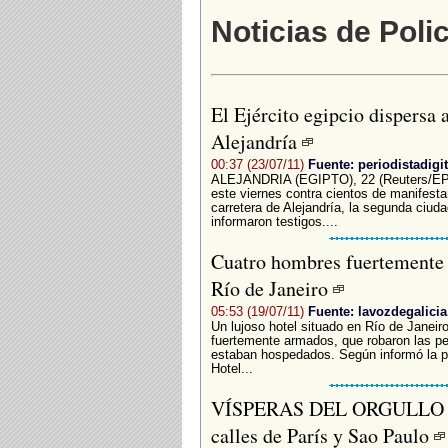
Noticias de Polic
El Ejército egipcio dispersa 
Alejandría
00:37 (23/07/11)
Fuente: periodistadigi
ALEJANDRIA (EGIPTO), 22 (Reuters/EP) La
este viernes contra cientos de manifest
carretera de Alejandría, la segunda ciuda
informaron testigos....
Cuatro hombres fuertemente a
Río de Janeiro
05:53 (19/07/11)
Fuente: lavozdegalicia
Un lujoso hotel situado en Río de Janeir
fuertemente armados, que robaron las pe
estaban hospedados. Según informó la pol
Hotel...
VÍSPERAS DEL ORGULLO GAY
calles de París y Sao Paulo