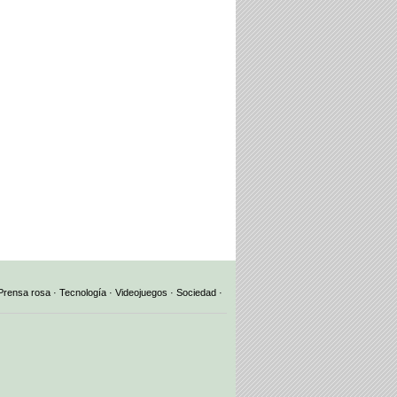
Prensa rosa
·
Tecnología
·
Videojuegos
·
Sociedad
·