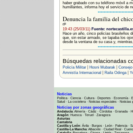
haber grabado con su teléfono móvil a m
humillantes, informa hoy el servicio de no
Denuncia la familia del chico
19:43 (25/03/11)
Fuente: nortecastilla.e
Hace un año, cinco policías brasileños 
que, sin estar armado, se tapaba los oj
desde la ventana de su casa y, mientras,
Búsquedas relacionadas con
|
|
Policía Militar
Hosni Mubarak
Consejo
|
|
Amnistía Internacional
Raila Odinga
Y
Noticias
Política
·
Ciencia
·
Cultura
·
Deportes
·
Economía
·
Salud
·
La coctelera
·
Noticias especiales
·
Noticias 
Noticias por zonas geográficas
Andalucía
:
Almería
·
Cádiz
·
Córdoba
·
Granada
·
H
Aragón
:
Huesca
·
Teruel
·
Zaragoza
Asturias
Cantabria
Castilla y León
:
Ávila
·
Burgos
·
León
·
Palencia
·
S
Castilla-La Mancha
:
Albacete
·
Ciudad Real
·
Cuen
Cataluña
:
Barcelona
·
Girona
·
Lleida
·
Tarragona