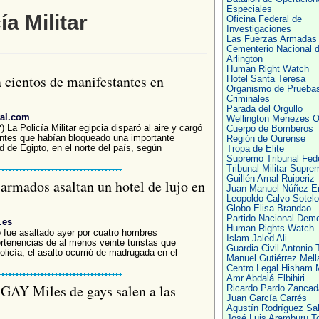
Especiales
ía Militar
Oficina Federal de
Investigaciones
Las Fuerzas Armadas
Cementerio Nacional 
Arlington
Human Right Watch
a cientos de manifestantes en
Hotel Santa Teresa
Organismo de Prueba
Criminales
Parada del Orgullo
tal.com
Wellington Menezes Ol
 Policía Militar egipcia disparó al aire y cargó
Cuerpo de Bomberos
antes que habían bloqueado una importante
Región de Ourense
d de Egipto, en el norte del país, según
Tropa de Elite
Supremo Tribunal Fede
Tribunal Militar Supre
Guillén Arnal Ruiperiz
rmados asaltan un hotel de lujo en
Juan Manuel Núñez E
Leopoldo Calvo Sotelo
Globo Elisa Brandao
Partido Nacional Demo
.es
Human Rights Watch
o fue asaltado ayer por cuatro hombres
Islam Jaled Ali
rtenencias de al menos veinte turistas que
Guardia Civil Antonio 
icía, el asalto ocurrió de madrugada en el
Manuel Gutiérrez Mell
Centro Legal Hisham 
Amr Abdalá Elbihiri
 Miles de gays salen a las
Ricardo Pardo Zancad
Juan García Carrés
Agustín Rodríguez Sa
José Luis Aramburu T