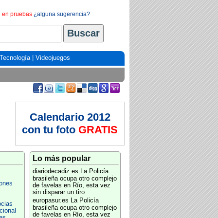
en pruebas
¿alguna sugerencia?
Tecnología
|
Videojuegos
Calendario 2012
con tu foto
GRATIS
Lo más popular
diariodecadiz.es
La Policía
brasileña ocupa otro complejo
ones
de favelas en Río, esta vez
sin disparar un tiro
europasur.es
La Policía
cias
brasileña ocupa otro complejo
cional
de favelas en Río, esta vez
es