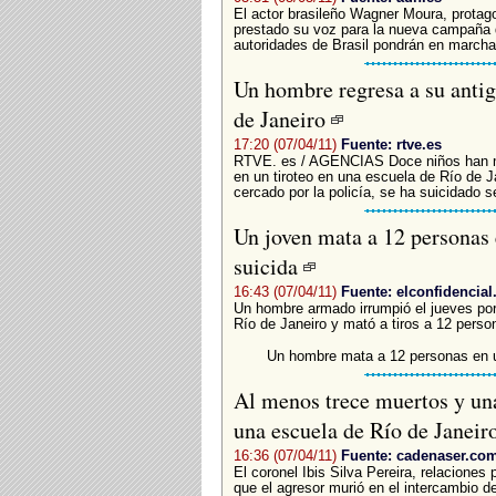
El actor brasileño Wagner Moura, protago
prestado su voz para la nueva campaña d
autoridades de Brasil pondrán en marcha a
Un hombre regresa a su antig
de Janeiro
17:20 (07/04/11)
Fuente: rtve.es
RTVE. es / AGENCIAS Doce niños han mu
en un tiroteo en una escuela de Río de J
cercado por la policía, se ha suicidado s
Un joven mata a 12 personas 
suicida
16:43 (07/04/11)
Fuente: elconfidencia
Un hombre armado irrumpió el jueves po
Río de Janeiro y mató a tiros a 12 persona
Un hombre mata a 12 personas en u
Al menos trece muertos y una
una escuela de Río de Janeir
16:36 (07/04/11)
Fuente: cadenaser.co
El coronel Ibis Silva Pereira, relaciones pú
que el agresor murió en el intercambio d