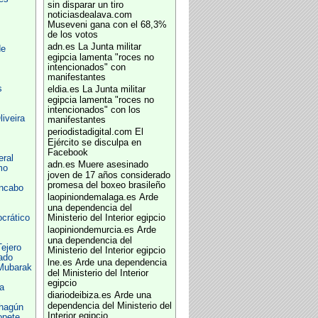
sin disparar un tiro
noticiasdealava.com
Museveni gana con el 68,3%
de los votos
adn.es
La Junta militar
de
egipcia lamenta "roces no
intencionados" con
manifestantes
s
eldia.es
La Junta militar
egipcia lamenta "roces no
intencionados" con los
iveira
manifestantes
periodistadigital.com
El
Ejército se disculpa en
Facebook
ral
adn.es
Muere asesinado
mo
joven de 17 años considerado
promesa del boxeo brasileño
ncabo
laopiniondemalaga.es
Arde
una dependencia del
crático
Ministerio del Interior egipcio
laopiniondemurcia.es
Arde
una dependencia del
Tejero
Ministerio del Interior egipcio
ado
lne.es
Arde una dependencia
Mubarak
del Ministerio del Interior
egipcio
a
diariodeibiza.es
Arde una
dependencia del Ministerio del
hagún
Interior egipcio
opete