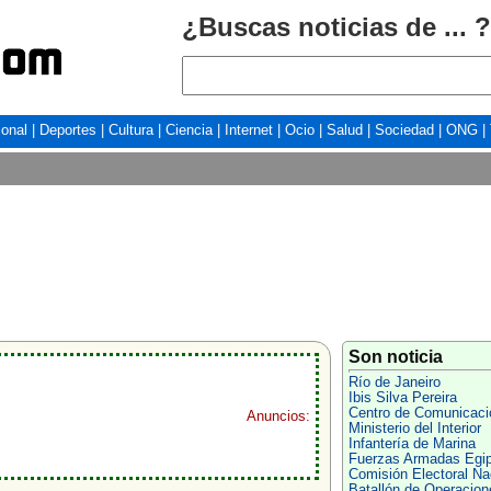
¿Buscas noticias de ... ?
ional
|
Deportes
|
Cultura
|
Ciencia
|
Internet
|
Ocio
|
Salud
|
Sociedad
|
ONG
|
Son noticia
Río de Janeiro
Ibis Silva Pereira
Centro de Comunicaci
Anuncios:
Ministerio del Interior
Infantería de Marina
Fuerzas Armadas Egip
Comisión Electoral Na
Batallón de Operacion