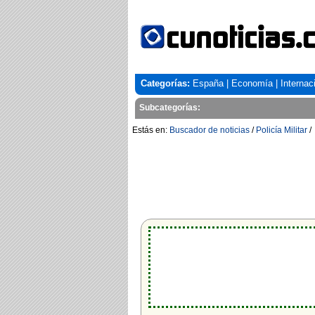
Categorías:
España
|
Economía
|
Internac
Subcategorías:
Estás en:
Buscador de noticias
/
Policía Militar
/