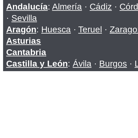
Andalucía
:
Almería
·
Cádiz
·
Cór
·
Sevilla
Aragón
:
Huesca
·
Teruel
·
Zarago
Asturias
Cantabria
Castilla y León
:
Ávila
·
Burgos
·
Soria
·
Valladolid
·
Zamora
Castilla-La Mancha
:
Albacete
·
C
Toledo
Cataluña
:
Barcelona
·
Girona
·
Ll
Ceuta
Comunidad Valenciana
:
Alicante