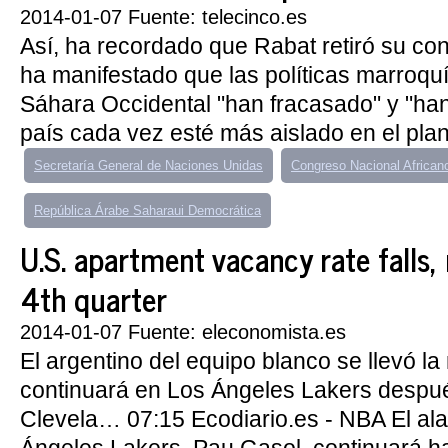
2014-01-07 Fuente: telecinco.es
Así, ha recordado que Rabat retiró su co
ha manifestado que las políticas marroqu
Sáhara Occidental "han fracasado" y "ha
país cada vez esté más aislado en el plan
Secretaría General de Naciones Unidas
Congreso Nacional African
República Árabe Saharaui Democrática
U.S. apartment vacancy rate falls, 
4th quarter
2014-01-07 Fuente: eleconomista.es
El argentino del equipo blanco se llevó l
continuará en Los Ángeles Lakers despu
Clevela… 07:15 Ecodiario.es - NBA El ala