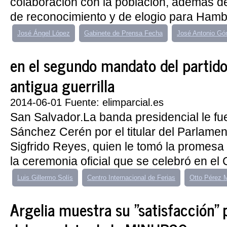
colaboración con la población, además d
de reconocimiento y de elogio para Hambi
José Ángel López
Gabinete de Prensa Fecha
José Antonio G
en el segundo mandato del partid
antigua guerrilla
2014-06-01 Fuente: elimparcial.es
San Salvador.La banda presidencial le fu
Sánchez Cerén por el titular del Parlame
Sigfrido Reyes, quien le tomó la promesa 
la ceremonia oficial que se celebró en el C
Luis Gillermo Solís
Centro Internacional de Ferias
Otto Pérez 
Argelia muestra su "satisfacción" 