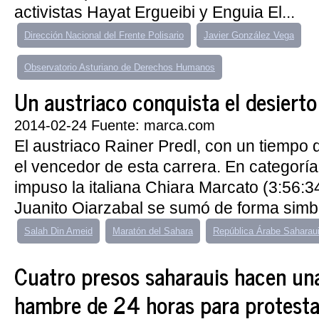
activistas Hayat Ergueibi y Enguia El...
Dirección Nacional del Frente Polisario
Javier González Vega
Observatorio Asturiano de Derechos Humanos
Un austriaco conquista el desierto
2014-02-24 Fuente: marca.com
El austriaco Rainer Predl, con un tiempo 
el vencedor de esta carrera. En categorí
impuso la italiana Chiara Marcato (3:56:
Juanito Oiarzabal se sumó de forma simból
Salah Din Ameid
Maratón del Sahara
República Árabe Saharau
Cuatro presos saharauis hacen un
hambre de 24 horas para protesta