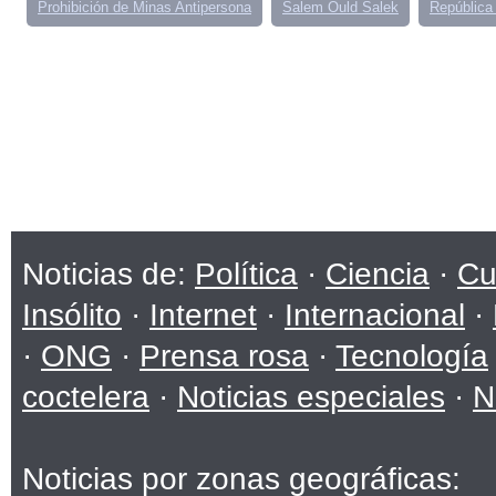
Prohibición de Minas Antipersona
Salem Ould Salek
República
Noticias de:
Política
·
Ciencia
·
Cu
Insólito
·
Internet
·
Internacional
·
·
ONG
·
Prensa rosa
·
Tecnología
coctelera
·
Noticias especiales
·
N
Noticias por zonas geográficas: