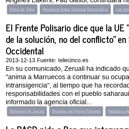
Ángeles Lakers, Pau Gasol, continuará has
Bolsa de Tokio
República Árabe Saharaui Democrática
Los Áng
El Frente Polisario dice que la UE 
de la solución, no del conflicto" en
Occidental
2013-12-13 Fuente: telecinco.es
En su comunicado, Zeruali ha indicado q
"anima a Marruecos a continuar su ocupa
intransigencia", al tiempo que ha recorda
responsabilidades con el pueblo saharau
informado la agencia oficial...
Mohamed Alí Zeruali
Bruselas del Frente Polisario
República Á