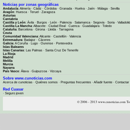
Noticias por zonas geográficas
Andalucía
:
Almería
·
Cádiz
·
Córdoba
·
Granada
·
Huelva
·
Jaén
·
Málaga
·
Sevilla
Aragón
:
Huesca
·
Teruel
·
Zaragoza
Asturias
Cantabria
Castilla y León
:
Ávila
·
Burgos
·
León
·
Palencia
·
Salamanca
·
Segovia
·
Soria
·
Valladoli
Castilla-La Mancha
:
Albacete
·
Ciudad Real
·
Cuenca
·
Guadalajara
·
Toledo
Cataluña
:
Barcelona
·
Girona
·
Lleida
·
Tarragona
Ceuta
Comunidad Valenciana
:
Alicante
·
Castellón
·
Valencia
Extremadura
:
Badajoz
·
Cáceres
Galicia
:
A Coruña
·
Lugo
·
Ourense
·
Pontevedra
Islas Baleares
Islas Canarias
:
Las Palmas
·
Santa Cruz De Tenerife
La Rioja
Madrid
Melilla
Murcia
Navarra
País Vasco
:
Álava
·
Guipuzcoa
·
Vizcaya
Sobre www.cunoticias.com
Acerca de cunoticias
·
Quiénes somos
·
Preguntas frecuentes
·
Añadir fuente
·
Contactar
Red Cuasar
· Seguro joven
© 2006 - 2013 www.cunoticias.com Tod