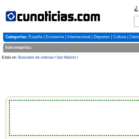
¿
Categorías:
España
|
Economía
|
Internacional
|
Deportes
|
Cultura
|
Cienc
Subcategorías:
Estás en:
Buscador de noticias
/
San Marino
/