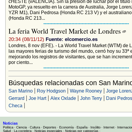
cHESTE (vALENCIA). Sin la presión de luchar por el título
MotoGP, ya resuelto en la carrera de Australia, Jorge Lor
YZR M1), Dani Pedrosa (Honda RC 213 V) y el australian
(Honda RC 213...
La feria World Travel Market de Londres
20:34 (08/11/12)
Fuente: elcomercio.es
Londres, 8 nov (EFE). - La World Travel Market (WTM) de 
las mayores ferias de turismo del mundo, cerró hoy su 33ª 
mejorando los registros de visitantes, que se han incremen
por ciento...
Búsquedas relacionadas con San Marin
|
|
|
San Marino
Roy Hodgson
Wayne Rooney
Jorge Loren
|
|
|
|
Gerrard
Joe Hart
Alex Oxlade
John Terry
Dani Pedro
|
Checa
Noticias
Política
·
Ciencia
·
Cultura
·
Deportes
·
Economía
·
España
·
Insólito
·
Internet
·
Internacio
Salud
·
La coctelera
·
Noticias especiales
·
Noticias por categorías
·