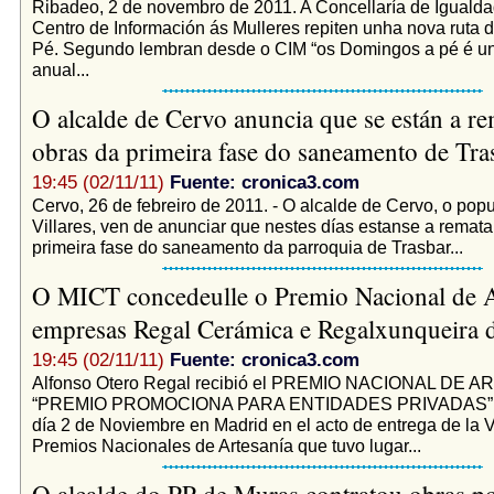
Ribadeo, 2 de novembro de 2011. A Concellaría de Igualda
Centro de Información ás Mulleres repiten unha nova ruta
Pé. Segundo lembran desde o CIM “os Domingos a pé é un
anual...
O alcalde de Cervo anuncia que se están a re
obras da primeira fase do saneamento de Tr
19:45 (02/11/11)
Fuente: cronica3.com
Cervo, 26 de febreiro de 2011. - O alcalde de Cervo, o popu
Villares, ven de anunciar que nestes días estanse a remata
primeira fase do saneamento da parroquia de Trasbar...
O MICT concedeulle o Premio Nacional de A
empresas Regal Cerámica e Regalxunqueira 
19:45 (02/11/11)
Fuente: cronica3.com
Alfonso Otero Regal recibió el PREMIO NACIONAL DE 
“PREMIO PROMOCIONA PARA ENTIDADES PRIVADAS” el
día 2 de Noviembre en Madrid en el acto de entrega de la V
Premios Nacionales de Artesanía que tuvo lugar...
O alcalde do PP de Muras contratou obras p