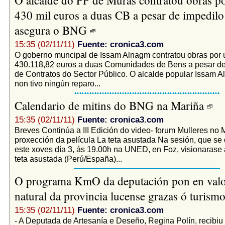
430 mil euros a duas CB a pesar de impedilo 
asegura o BNG
15:35 (02/11/11)
Fuente: cronica3.com
O goberno muncipal de Issam Alnagm contratou obras por u
430.118,82 euros a duas Comunidades de Bens a pesar de 
de Contratos do Sector Público. O alcalde popular Issam
non tivo ningún reparo...
Calendario de mitins do BNG na Mariña
15:35 (02/11/11)
Fuente: cronica3.com
Breves Continúa a III Edición do video- forum Mulleres no
proxección da película La teta asustada Na sesión, que se
este xoves día 3, ás 19.00h na UNED, en Foz, visionarase 
teta asustada (Perú/España)...
O programa KmO da deputación pon en valor
natural da provincia lucense grazas ó turism
15:35 (02/11/11)
Fuente: cronica3.com
- A Deputada de Artesanía e Deseño, Regina Polín, recibiu