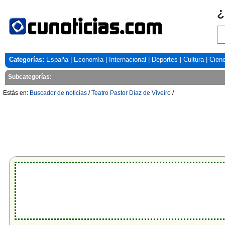
¿
Categorías:
España
|
Economía
|
Internacional
|
Deportes
|
Cultura
|
Cienc
Subcategorías:
Estás en:
Buscador de noticias
/
Teatro Pastor Díaz de Viveiro
/