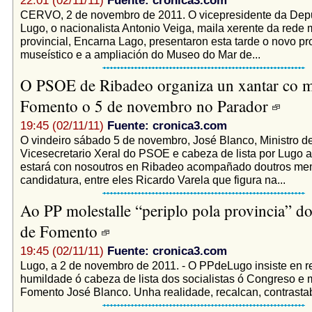
22:01 (02/11/11)
Fuente: cronica3.com
CERVO, 2 de novembro de 2011. O vicepresidente da Dep
Lugo, o nacionalista Antonio Veiga, maila xerente da rede 
provincial, Encarna Lago, presentaron esta tarde o novo pr
museístico e a ampliación do Museo do Mar de...
O PSOE de Ribadeo organiza un xantar co m
Fomento o 5 de novembro no Parador
19:45 (02/11/11)
Fuente: cronica3.com
O vindeiro sábado 5 de novembro, José Blanco, Ministro d
Vicesecretario Xeral do PSOE e cabeza de lista por Lugo 
estará con nosoutros en Ribadeo acompañado doutros me
candidatura, entre eles Ricardo Varela que figura na...
Ao PP molestalle “periplo pola provincia” do
de Fomento
19:45 (02/11/11)
Fuente: cronica3.com
Lugo, a 2 de novembro de 2011. - O PPdeLugo insiste en 
humildade ó cabeza de lista dos socialistas ó Congreso e m
Fomento José Blanco. Unha realidade, recalcan, contrastab