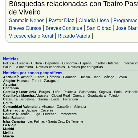
Búsquedas relacionadas con Teatro Pas
de Viveiro
|
|
|
Sanmaín Nenos
Pastor Díaz
Claudia Llosa
Programaci
|
|
|
Breves Cursos
Breves Continúa
San Cibrao
José Blan
|
|
Vicesecretario Xeral
Ricardo Varela
Noticias
Política
·
Ciencia
·
Cultura
·
Deportes
·
Economía
·
España
·
Insólito
·
Internet
·
Internacio
Salud
·
La coctelera
·
Noticias especiales
·
Noticias por categorías
·
Noticias por zonas geográficas
Andalucía
:
Almería
·
Cádiz
·
Córdoba
·
Granada
·
Huelva
·
Jaén
·
Málaga
·
Sevilla
Aragón
:
Huesca
·
Teruel
·
Zaragoza
Asturias
Cantabria
Castilla y León
:
Ávila
·
Burgos
·
León
·
Palencia
·
Salamanca
·
Segovia
·
Soria
·
Valladoli
Castilla-La Mancha
:
Albacete
·
Ciudad Real
·
Cuenca
·
Guadalajara
·
Toledo
Cataluña
:
Barcelona
·
Girona
·
Lleida
·
Tarragona
Ceuta
Comunidad Valenciana
:
Alicante
·
Castellón
·
Valencia
Extremadura
:
Badajoz
·
Cáceres
Galicia
:
A Coruña
·
Lugo
·
Ourense
·
Pontevedra
Islas Baleares
Islas Canarias
:
Las Palmas
·
Santa Cruz De Tenerife
La Rioja
Madrid
Melilla
Murcia