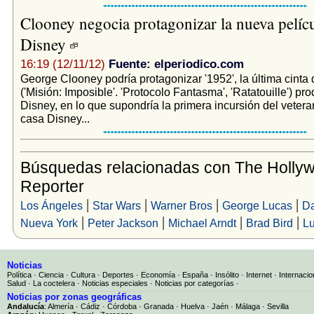
Clooney negocia protagonizar la nueva pelíc
Disney
16:19 (12/11/12)
Fuente: elperiodico.com
George Clooney podría protagonizar '1952', la última cinta 
('Misión: Imposible'. 'Protocolo Fantasma', 'Ratatouille') pr
Disney, en lo que supondría la primera incursión del vetera
casa Disney...
Búsquedas relacionadas con The Holly
Reporter
|
|
|
|
Los Ángeles
Star Wars
Warner Bros
George Lucas
Da
|
|
|
|
Nueva York
Peter Jackson
Michael Arndt
Brad Bird
Lu
Noticias
Política
·
Ciencia
·
Cultura
·
Deportes
·
Economía
·
España
·
Insólito
·
Internet
·
Internacio
Salud
·
La coctelera
·
Noticias especiales
·
Noticias por categorías
·
Noticias por zonas geográficas
Andalucía
:
Almería
·
Cádiz
·
Córdoba
·
Granada
·
Huelva
·
Jaén
·
Málaga
·
Sevilla