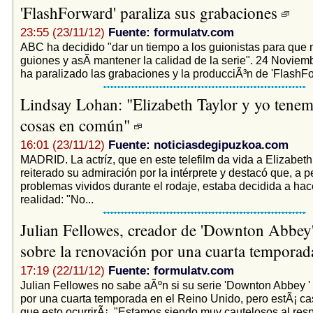
'FlashForward' paraliza sus grabaciones
23:55 (23/11/12)
Fuente: formulatv.com
ABC ha decidido "dar un tiempo a los guionistas para que 
guiones y asÃ­ mantener la calidad de la serie". 24 Novie
ha paralizado las grabaciones y la producciÃ³n de 'FlashFor
Lindsay Lohan: "Elizabeth Taylor y yo tene
cosas en común"
16:01 (23/11/12)
Fuente: noticiasdegipuzkoa.com
MADRID. La actríz, que en este telefilm da vida a Elizabeth
reiterado su admiración por la intérprete y destacó que, a p
problemas vividos durante el rodaje, estaba decidida a ha
realidad: "No...
Julian Fellowes, creador de 'Downton Abbey'
sobre la renovación por una cuarta tempora
17:19 (22/11/12)
Fuente: formulatv.com
Julian Fellowes no sabe aÃºn si su serie 'Downton Abbey '
por una cuarta temporada en el Reino Unido, pero estÃ¡ ca
que esto ocurrirÃ¡. "Estamos siendo muy cautelosos al resp