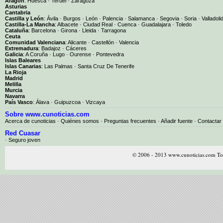
Aragón
:
Huesca
·
Teruel
·
Zaragoza
Asturias
Cantabria
Castilla y León
:
Ávila
·
Burgos
·
León
·
Palencia
·
Salamanca
·
Segovia
·
Soria
·
Valladoli
Castilla-La Mancha
:
Albacete
·
Ciudad Real
·
Cuenca
·
Guadalajara
·
Toledo
Cataluña
:
Barcelona
·
Girona
·
Lleida
·
Tarragona
Ceuta
Comunidad Valenciana
:
Alicante
·
Castellón
·
Valencia
Extremadura
:
Badajoz
·
Cáceres
Galicia
:
A Coruña
·
Lugo
·
Ourense
·
Pontevedra
Islas Baleares
Islas Canarias
:
Las Palmas
·
Santa Cruz De Tenerife
La Rioja
Madrid
Melilla
Murcia
Navarra
País Vasco
:
Álava
·
Guipuzcoa
·
Vizcaya
Sobre www.cunoticias.com
Acerca de cunoticias
·
Quiénes somos
·
Preguntas frecuentes
·
Añadir fuente
·
Contactar
Red Cuasar
· Seguro joven
© 2006 - 2013 www.cunoticias.com Tod