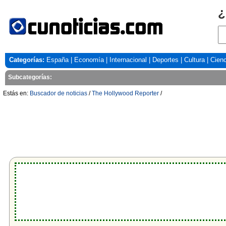
¿
Categorías:
España
|
Economía
|
Internacional
|
Deportes
|
Cultura
|
Cienc
Subcategorías:
Estás en:
Buscador de noticias
/
The Hollywood Reporter
/