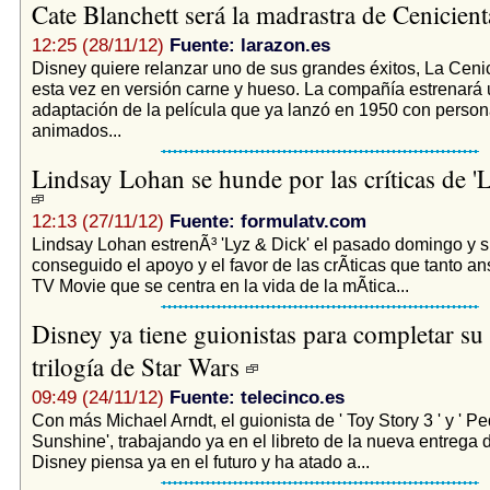
Cate Blanchett será la madrastra de Cenicien
12:25 (28/11/12)
Fuente: larazon.es
Disney quiere relanzar uno de sus grandes éxitos, La Cenic
esta vez en versión carne y hueso. La compañía estrenará
adaptación de la película que ya lanzó en 1950 con person
animados...
Lindsay Lohan se hunde por las críticas de '
12:13 (27/11/12)
Fuente: formulatv.com
Lindsay Lohan estrenÃ³ 'Lyz & Dick' el pasado domingo y s
conseguido el apoyo y el favor de las crÃ­ticas que tanto ans
TV Movie que se centra en la vida de la mÃ­tica...
Disney ya tiene guionistas para completar su
trilogía de Star Wars
09:49 (24/11/12)
Fuente: telecinco.es
Con más Michael Arndt, el guionista de ' Toy Story 3 ' y ' 
Sunshine', trabajando ya en el libreto de la nueva entrega 
Disney piensa ya en el futuro y ha atado a...