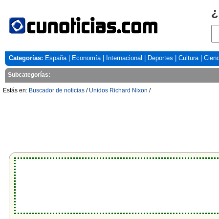
¿
Categorías:
España
|
Economía
|
Internacional
|
Deportes
|
Cultura
|
Cienc
Subcategorías:
Estás en:
Buscador de noticias
/
Unidos Richard Nixon
/