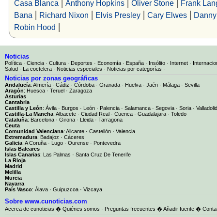
|
|
|
Casa Blanca
Anthony Hopkins
Oliver Stone
Frank Lan
|
|
|
|
Bana
Richard Nixon
Elvis Presley
Cary Elwes
Danny
|
Robin Hood
Noticias
Política
·
Ciencia
·
Cultura
·
Deportes
·
Economía
·
España
·
Insólito
·
Internet
·
Internacio
Salud
·
La coctelera
·
Noticias especiales
·
Noticias por categorías
·
Noticias por zonas geográficas
Andalucía
:
Almería
·
Cádiz
·
Córdoba
·
Granada
·
Huelva
·
Jaén
·
Málaga
·
Sevilla
Aragón
:
Huesca
·
Teruel
·
Zaragoza
Asturias
Cantabria
Castilla y León
:
Ávila
·
Burgos
·
León
·
Palencia
·
Salamanca
·
Segovia
·
Soria
·
Valladoli
Castilla-La Mancha
:
Albacete
·
Ciudad Real
·
Cuenca
·
Guadalajara
·
Toledo
Cataluña
:
Barcelona
·
Girona
·
Lleida
·
Tarragona
Ceuta
Comunidad Valenciana
:
Alicante
·
Castellón
·
Valencia
Extremadura
:
Badajoz
·
Cáceres
Galicia
:
A Coruña
·
Lugo
·
Ourense
·
Pontevedra
Islas Baleares
Islas Canarias
:
Las Palmas
·
Santa Cruz De Tenerife
La Rioja
Madrid
Melilla
Murcia
Navarra
País Vasco
:
Álava
·
Guipuzcoa
·
Vizcaya
Sobre www.cunoticias.com
Acerca de cunoticias
�
Quiénes somos
·
Preguntas frecuentes
�
Añadir fuente
�
Conta