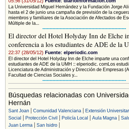
05:56 (31/05/12)
Fuente: diarioinformacion.com
La Universidad Miguel Hernández y la Fundación Jorge Alió
hasta el 2 de junio una campaña de previsión de la ceguera 
miembros y familiares de la Asociación de Afectados de Es
Múltiple de la...
El director del Hotel Holyday Inn de Elche 
conferencia a los estudiantes de ADE de l
22:37 (28/05/12)
Fuente: elperiodic.com
El director del Hotel Holyday Inn de Elche imparte una conf
estudiantes de ADE de la UMH :: elperiodic. comLos estudi
Licenciatura de Administración y Dirección de Empresas (
Facultad de Ciencias Sociales y...
Búsquedas relacionadas con Universida
Hernán
|
|
Sant Joan
Comunidad Valenciana
Extensión Universitar
|
|
|
|
Social
Protección Civil
Policía Local
Aula Magna
Sal
|
|
Juan Lerma
San Isidro