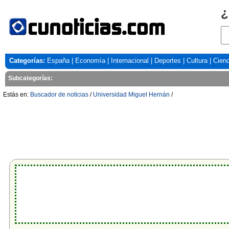
¿
Categorías:
España
|
Economía
|
Internacional
|
Deportes
|
Cultura
|
Cienc
Subcategorías:
Estás en:
Buscador de noticias
/
Universidad Miguel Hernán
/