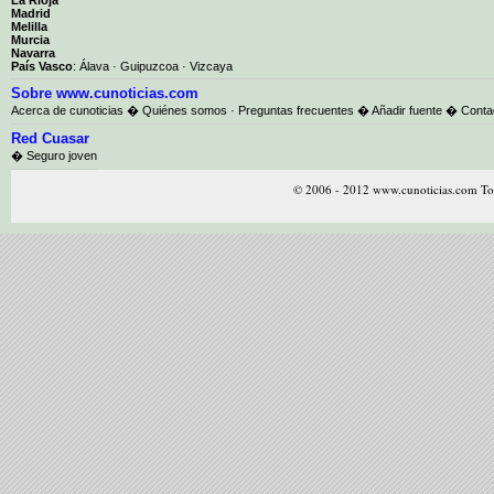
Madrid
Melilla
Murcia
Navarra
País Vasco
:
Álava
·
Guipuzcoa
·
Vizcaya
Sobre www.cunoticias.com
Acerca de cunoticias
�
Quiénes somos
·
Preguntas frecuentes
�
Añadir fuente
�
Conta
Red Cuasar
� Seguro joven
© 2006 - 2012 www.cunoticias.com Tod