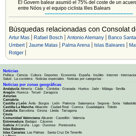
El Govern balear asumió el 75% del coste de un acuer
entre Nóos y el equipo ciclista Illes Balears
Búsquedas relacionadas con Consolat d
|
|
|
Artur Mas
Rafael Bosch
Antonio Alemany
Banco Santa
|
|
|
|
Umbert
Jaume Matas
Palma Arena
Islas Baleares
Mat
|
Rotger
Noticias
Política
·
Ciencia
·
Cultura
·
Deportes
·
Economía
·
España
·
Insólito
·
Internet
·
Internacio
Salud
·
La coctelera
·
Noticias especiales
·
Noticias por categorías
·
Noticias por zonas geográficas
Andalucía
:
Almería
·
Cádiz
·
Córdoba
·
Granada
·
Huelva
·
Jaén
·
Málaga
·
Sevilla
Aragón
:
Huesca
·
Teruel
·
Zaragoza
Asturias
Cantabria
Castilla y León
:
Ávila
·
Burgos
·
León
·
Palencia
·
Salamanca
·
Segovia
·
Soria
·
Valladoli
Castilla-La Mancha
:
Albacete
·
Ciudad Real
·
Cuenca
·
Guadalajara
·
Toledo
Cataluña
:
Barcelona
·
Girona
·
Lleida
·
Tarragona
Ceuta
Comunidad Valenciana
:
Alicante
·
Castellón
·
Valencia
Extremadura
:
Badajoz
·
Cáceres
Galicia
:
A Coruña
·
Lugo
·
Ourense
·
Pontevedra
Islas Baleares
Islas Canarias
:
Las Palmas
·
Santa Cruz De Tenerife
La Rioja