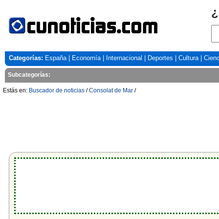
¿
Categorías:
España
|
Economía
|
Internacional
|
Deportes
|
Cultura
|
Cienc
Subcategorías:
Estás en:
Buscador de noticias
/
Consolat de Mar
/