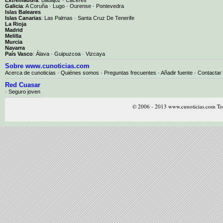
Galicia
:
A Coruña
·
Lugo
·
Ourense
·
Pontevedra
Islas Baleares
Islas Canarias
:
Las Palmas
·
Santa Cruz De Tenerife
La Rioja
Madrid
Melilla
Murcia
Navarra
País Vasco
:
Álava
·
Guipuzcoa
·
Vizcaya
Sobre www.cunoticias.com
Acerca de cunoticias
·
Quiénes somos
·
Preguntas frecuentes
·
Añadir fuente
·
Contactar
Red Cuasar
· Seguro joven
© 2006 - 2013 www.cunoticias.com Tod