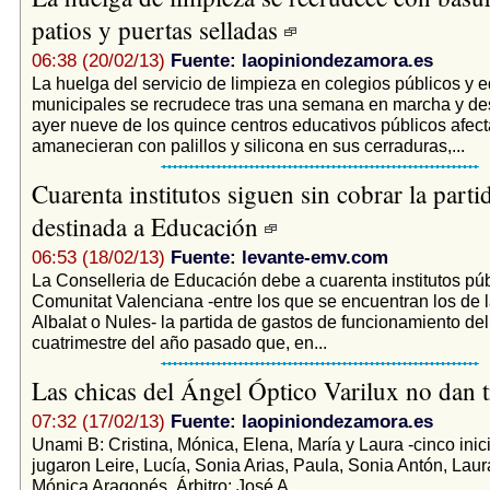
patios y puertas selladas
06:38 (20/02/13)
Fuente: laopiniondezamora.es
La huelga del servicio de limpieza en colegios públicos y ed
municipales se recrudece tras una semana en marcha y d
ayer nueve de los quince centros educativos públicos afec
amanecieran con palillos y silicona en sus cerraduras,...
Cuarenta institutos siguen sin cobrar la part
destinada a Educación
06:53 (18/02/13)
Fuente: levante-emv.com
La Conselleria de Educación debe a cuarenta institutos púb
Comunitat Valenciana -entre los que se encuentran los de l
Albalat o Nules- la partida de gastos de funcionamiento de
cuatrimestre del año pasado que, en...
Las chicas del Ángel Óptico Varilux no dan 
07:32 (17/02/13)
Fuente: laopiniondezamora.es
Unami B: Cristina, Mónica, Elena, María y Laura -cinco inic
jugaron Leire, Lucía, Sonia Arias, Paula, Sonia Antón, Laur
Mónica Aragonés. Árbitro: José A...