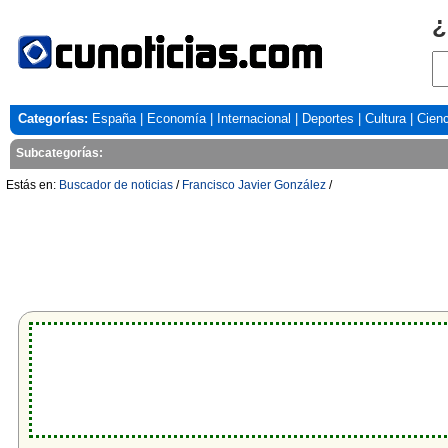
¿
Categorías:
España
|
Economía
|
Internacional
|
Deportes
|
Cultura
|
Cienc
Subcategorías:
Estás en:
Buscador de noticias
/
Francisco Javier González
/