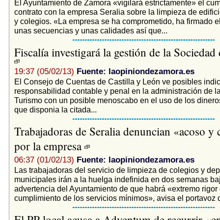
El Ayuntamiento de Zamora «vigilará estrictamente» el cum
contrato con la empresa Seralia sobre la limpieza de edific
y colegios. «La empresa se ha comprometido, ha firmado el
unas secuencias y unas calidades así que...
Fiscalía investigará la gestión de la Socieda
19:37 (05/02/13)
Fuente: laopiniondezamora.es
El Consejo de Cuentas de Castilla y León ve posibles indi
responsabilidad contable y penal en la administración de 
Turismo con un posible menoscabo en el uso de los dinero
que disponia la citada...
Trabajadoras de Seralia denuncian «acoso y 
por la empresa
06:37 (01/02/13)
Fuente: laopiniondezamora.es
Las trabajadoras del servicio de limpieza de colegios y d
municipales irán a la huelga indefinida en dos semanas baj
advertencia del Ayuntamiento de que habrá «extremo rigor 
cumplimiento de los servicios mínimos», avisa el portavoz d
El PP local acusa a Adventum de recurrir «en