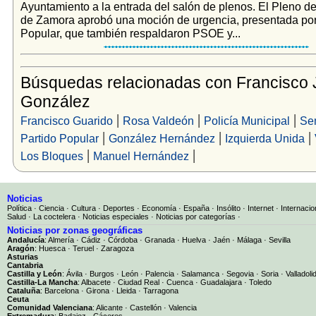
Ayuntamiento a la entrada del salón de plenos. El Pleno d
de Zamora aprobó una moción de urgencia, presentada por 
Popular, que también respaldaron PSOE y...
Búsquedas relacionadas con Francisco 
González
|
|
|
Francisco Guarido
Rosa Valdeón
Policía Municipal
Se
|
|
|
Partido Popular
González Hernández
Izquierda Unida
|
|
Los Bloques
Manuel Hernández
Noticias
Política
·
Ciencia
·
Cultura
·
Deportes
·
Economía
·
España
·
Insólito
·
Internet
·
Internacio
Salud
·
La coctelera
·
Noticias especiales
·
Noticias por categorías
·
Noticias por zonas geográficas
Andalucía
:
Almería
·
Cádiz
·
Córdoba
·
Granada
·
Huelva
·
Jaén
·
Málaga
·
Sevilla
Aragón
:
Huesca
·
Teruel
·
Zaragoza
Asturias
Cantabria
Castilla y León
:
Ávila
·
Burgos
·
León
·
Palencia
·
Salamanca
·
Segovia
·
Soria
·
Valladoli
Castilla-La Mancha
:
Albacete
·
Ciudad Real
·
Cuenca
·
Guadalajara
·
Toledo
Cataluña
:
Barcelona
·
Girona
·
Lleida
·
Tarragona
Ceuta
Comunidad Valenciana
:
Alicante
·
Castellón
·
Valencia
Extremadura
:
Badajoz
·
Cáceres