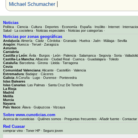
|
Michael Schumacher
Noticias
Política
·
Ciencia
·
Cultura
·
Deportes
·
Economía
·
España
·
Insólito
·
Internet
·
Internacio
Salud
·
La coctelera
·
Noticias especiales
·
Noticias por categorías
·
Noticias por zonas geográficas
Andalucía
:
Almería
·
Cádiz
·
Córdoba
·
Granada
·
Huelva
·
Jaén
·
Málaga
·
Sevilla
Aragón
:
Huesca
·
Teruel
·
Zaragoza
Asturias
Cantabria
Castilla y León
:
Ávila
·
Burgos
·
León
·
Palencia
·
Salamanca
·
Segovia
·
Soria
·
Valladoli
Castilla-La Mancha
:
Albacete
·
Ciudad Real
·
Cuenca
·
Guadalajara
·
Toledo
Cataluña
:
Barcelona
·
Girona
·
Lleida
·
Tarragona
Ceuta
Comunidad Valenciana
:
Alicante
·
Castellón
·
Valencia
Extremadura
:
Badajoz
·
Cáceres
Galicia
:
A Coruña
·
Lugo
·
Ourense
·
Pontevedra
Islas Baleares
Islas Canarias
:
Las Palmas
·
Santa Cruz De Tenerife
La Rioja
Madrid
Melilla
Murcia
Navarra
País Vasco
:
Álava
·
Guipuzcoa
·
Vizcaya
Sobre www.cunoticias.com
Acerca de cunoticias
·
Quiénes somos
·
Preguntas frecuentes
·
Añadir fuente
·
Contactar
Red Cuasar
comprar vino · Toner HP · Seguro joven