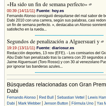
«Ha sido un fin de semana perfecto»
00:39 (14/11/11)
Fuente: hoy.es
Fernando Alonso consiguió desquitarse del mal sabor de 
Dabi 2010 con una carrera, según sus palabras, casi redo
un fin de semana perfecto. », destacaba un Alonso sonrien
satisfecho en la rueda...
Segundos de penalización a Alguersuari y
19:19 (13/11/11)
Fuente: diariosur.es
Redacción deportes, 13 nov (EFE). - Los comisarios del G
Abu Dabi han penalizado tras la carrera con 20 segundos 
Jaime Alguersuari (Toro Rosso) y con 30 al venezolano P
por ignorar las banderas azules...
Búsquedas relacionadas con Gran Prem
Dabi
|
|
|
Fernando Alonso
Red Bull
Sebastian Vettel
Lewis Ham
|
|
|
|
Dabi
Mark Webber
Jenson Button
Fórmula Uno
Yas 