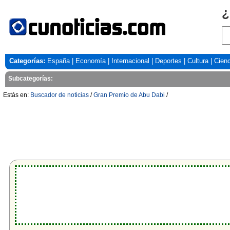
¿
Categorías:
España
|
Economía
|
Internacional
|
Deportes
|
Cultura
|
Cienc
Subcategorías:
Estás en:
Buscador de noticias
/
Gran Premio de Abu Dabi
/