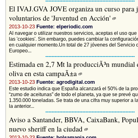
El IVAJ.GVA JOVE organiza un curso para 
voluntarios de 'Juventud en Acción'
2013-10-23
Fuente: elperiodic.com
Al navegar o utilizar nuestros servicios, aceptas el uso q
las 'cookies'. Sin embargo, puedes cambiar la configuración
en cualquier momento.Un total de 27 jóvenes del Servicio 
Europeo...
Estimada en 2,7 Mt la producciÃ³n mundial d
oliva en esta campaÃ±a
2013-10-23
Fuente: agrodigital.com
Este estudio indica que España alcanzará el 50% de la pr
“zumo de aceitunas” de todo el planeta, ya que se prevé q
1.350.000 toneladas. Se trata de una cifra muy superior a l
la anterior...
Aviso a Santander, BBVA, CaixaBank, Popula
nuevo sheriff en la ciudad
2013-10-23
Fuente: bolsamania.com