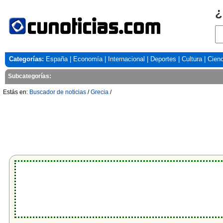
¿
Categorías:
España
|
Economía
|
Internacional
|
Deportes
|
Cultura
|
Cienc
Subcategorías:
Estás en:
Buscador de noticias
/
Grecia
/