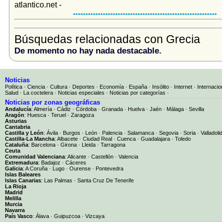
atlantico.net -
Búsquedas relacionadas con Grecia
De momento no hay nada destacable.
Noticias
Política
·
Ciencia
·
Cultura
·
Deportes
·
Economía
·
España
·
Insólito
·
Internet
·
Internacio
Salud
·
La coctelera
·
Noticias especiales
·
Noticias por categorías
·
Noticias por zonas geográficas
Andalucía
:
Almería
·
Cádiz
·
Córdoba
·
Granada
·
Huelva
·
Jaén
·
Málaga
·
Sevilla
Aragón
:
Huesca
·
Teruel
·
Zaragoza
Asturias
Cantabria
Castilla y León
:
Ávila
·
Burgos
·
León
·
Palencia
·
Salamanca
·
Segovia
·
Soria
·
Valladoli
Castilla-La Mancha
:
Albacete
·
Ciudad Real
·
Cuenca
·
Guadalajara
·
Toledo
Cataluña
:
Barcelona
·
Girona
·
Lleida
·
Tarragona
Ceuta
Comunidad Valenciana
:
Alicante
·
Castellón
·
Valencia
Extremadura
:
Badajoz
·
Cáceres
Galicia
:
A Coruña
·
Lugo
·
Ourense
·
Pontevedra
Islas Baleares
Islas Canarias
:
Las Palmas
·
Santa Cruz De Tenerife
La Rioja
Madrid
Melilla
Murcia
Navarra
País Vasco
:
Álava
·
Guipuzcoa
·
Vizcaya