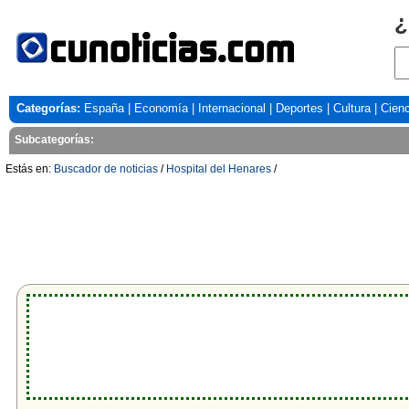
¿
Categorías:
España
|
Economía
|
Internacional
|
Deportes
|
Cultura
|
Cienc
Subcategorías:
Estás en:
Buscador de noticias
/
Hospital del Henares
/