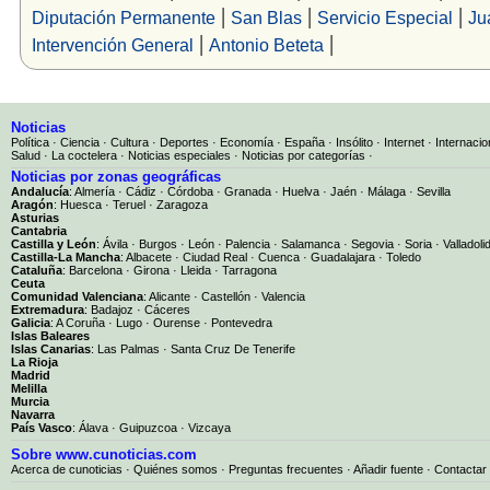
|
|
|
Diputación Permanente
San Blas
Servicio Especial
Ju
|
|
Intervención General
Antonio Beteta
Noticias
Política
·
Ciencia
·
Cultura
·
Deportes
·
Economía
·
España
·
Insólito
·
Internet
·
Internacio
Salud
·
La coctelera
·
Noticias especiales
·
Noticias por categorías
·
Noticias por zonas geográficas
Andalucía
:
Almería
·
Cádiz
·
Córdoba
·
Granada
·
Huelva
·
Jaén
·
Málaga
·
Sevilla
Aragón
:
Huesca
·
Teruel
·
Zaragoza
Asturias
Cantabria
Castilla y León
:
Ávila
·
Burgos
·
León
·
Palencia
·
Salamanca
·
Segovia
·
Soria
·
Valladoli
Castilla-La Mancha
:
Albacete
·
Ciudad Real
·
Cuenca
·
Guadalajara
·
Toledo
Cataluña
:
Barcelona
·
Girona
·
Lleida
·
Tarragona
Ceuta
Comunidad Valenciana
:
Alicante
·
Castellón
·
Valencia
Extremadura
:
Badajoz
·
Cáceres
Galicia
:
A Coruña
·
Lugo
·
Ourense
·
Pontevedra
Islas Baleares
Islas Canarias
:
Las Palmas
·
Santa Cruz De Tenerife
La Rioja
Madrid
Melilla
Murcia
Navarra
País Vasco
:
Álava
·
Guipuzcoa
·
Vizcaya
Sobre www.cunoticias.com
Acerca de cunoticias
·
Quiénes somos
·
Preguntas frecuentes
·
Añadir fuente
·
Contactar