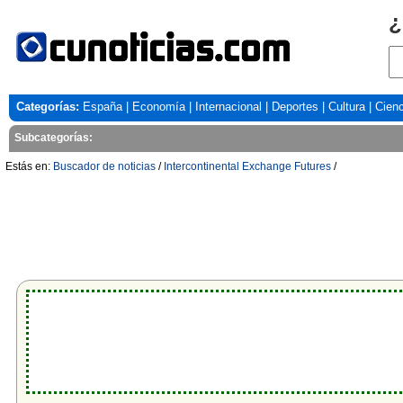
¿
Categorías:
España
|
Economía
|
Internacional
|
Deportes
|
Cultura
|
Cienc
Subcategorías:
Estás en:
Buscador de noticias
/
Intercontinental Exchange Futures
/