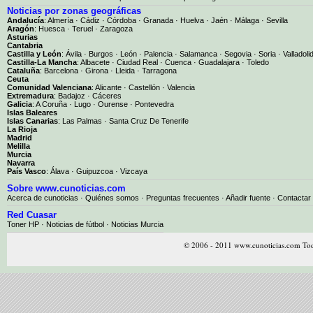
Noticias por zonas geográficas
Andalucía
:
Almería
·
Cádiz
·
Córdoba
·
Granada
·
Huelva
·
Jaén
·
Málaga
·
Sevilla
Aragón
:
Huesca
·
Teruel
·
Zaragoza
Asturias
Cantabria
Castilla y León
:
Ávila
·
Burgos
·
León
·
Palencia
·
Salamanca
·
Segovia
·
Soria
·
Valladoli
Castilla-La Mancha
:
Albacete
·
Ciudad Real
·
Cuenca
·
Guadalajara
·
Toledo
Cataluña
:
Barcelona
·
Girona
·
Lleida
·
Tarragona
Ceuta
Comunidad Valenciana
:
Alicante
·
Castellón
·
Valencia
Extremadura
:
Badajoz
·
Cáceres
Galicia
:
A Coruña
·
Lugo
·
Ourense
·
Pontevedra
Islas Baleares
Islas Canarias
:
Las Palmas
·
Santa Cruz De Tenerife
La Rioja
Madrid
Melilla
Murcia
Navarra
País Vasco
:
Álava
·
Guipuzcoa
·
Vizcaya
Sobre www.cunoticias.com
Acerca de cunoticias
·
Quiénes somos
·
Preguntas frecuentes
·
Añadir fuente
·
Contactar
Red Cuasar
Toner HP · Noticias de fútbol · Noticias Murcia
© 2006 - 2011 www.cunoticias.com Tod