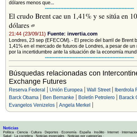
dólares menos que...
El crudo Brent cae un 1,41% y se sitúa en 1
dólares
21:44 (23/09/11)
Fuente: invertia.com
Londres, 23 sep (EFECOM). - El precio del barril de Brent 
1,41% en el mercado de futuros de Londres, a pesar de un r
por la incertidumbre ante la situación de la economía mundia
Búsquedas relacionadas con Intercontin
Exchange Futures
|
|
|
Reserva Federal
Unión Europea
Wall Street
Iberdrola
|
|
|
Barck Obama
Ben Bernanke
Boletín Petrolero
Barack
|
|
Evangelos Venizelos
Angela Merkel
Noticias
Política
·
Ciencia
·
Cultura
·
Deportes
·
Economía
·
España
·
Insólito
·
Internet
·
Internacio
Salud
·
La coctelera
·
Noticias especiales
·
Noticias por categorías
·