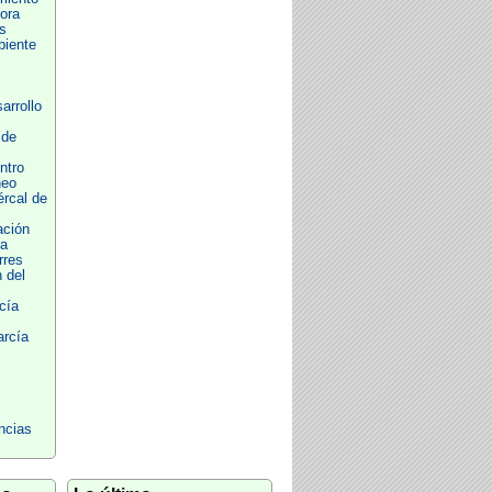
ora
s
iente
arrollo
 de
ntro
neo
ércal de
ación
ra
rres
 del
cía
rcía
ncias