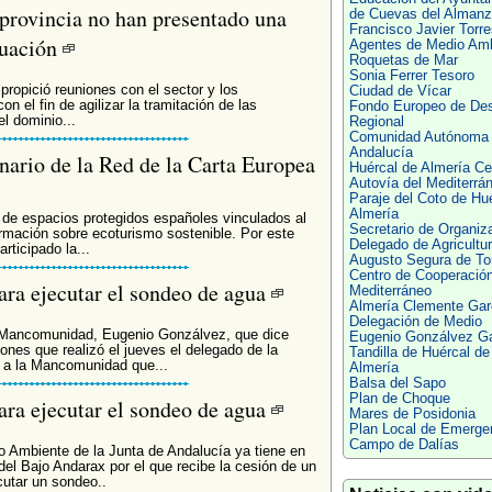
 provincia no han presentado una
de Cuevas del Almanz
Francisco Javier Torre
ituación
Agentes de Medio Amb
Roquetas de Mar
Sonia Ferrer Tesoro
 propició reuniones con el sector y los
Ciudad de Vícar
n el fin de agilizar la tramitación de las
Fondo Europeo de Des
l dominio...
Regional
Comunidad Autónoma
Andalucía
nario de la Red de la Carta Europea
Huércal de Almería Ce
Autovía del Mediterrá
Paraje del Coto de Hu
Almería
 de espacios protegidos españoles vinculados al
Secretario de Organiz
ormación sobre ecoturismo sostenible. Por este
Delegado de Agricultu
rticipado la...
Augusto Segura de To
Centro de Cooperación
para ejecutar el sondeo de agua
Mediterráneo
Almería Clemente Gar
Delegación de Medio
la Mancomunidad, Eugenio Gonzálvez, que dice
Eugenio Gonzálvez Ga
ones que realizó el jueves el delegado de la
Tandilla de Huércal de
a a la Mancomunidad que...
Almería
Balsa del Sapo
Plan de Choque
para ejecutar el sondeo de agua
Mares de Posidonia
Plan Local de Emerge
Campo de Dalías
o Ambiente de la Junta de Andalucía ya tiene en
el Bajo Andarax por el que recibe la cesión de un
cutar un sondeo..