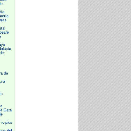
de
mía
mería
ares
tal
peare
e
ayo
dalucía
 de
ra de
ura
jo
ra
de Gata
de
icipios
ios del