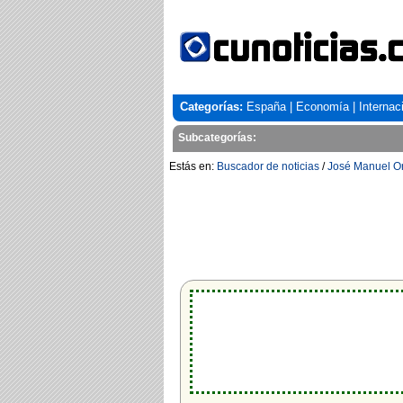
Categorías:
España
|
Economía
|
Internac
Subcategorías:
Estás en:
Buscador de noticias
/
José Manuel Or