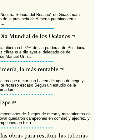
 'Nuestra Señora del Rosario', de Guazamara
o de la provincia de Almería premiado en el
...
 Día Mundial de los Océanos
ia alberga el 92% de las praderas de Posidonia
as cifras que dio ayer el delegado de de
sé Manuel Ortiz,...
Almería, la más rentable
de las que mejor uso hacen del agua de riego y,
te recurso escaso Según un estudio de la
rnadero...
rizpe
 Campeonatos de Juegos de mesa y movimientos de
oval quedaron campeones en dominó y ajedrez, y
ampeones en toka...
as obras para restituir las tuberías