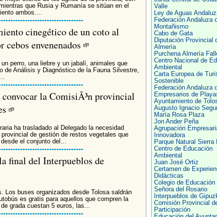
 mientras que Rusia y Rumanía se sitúan en el
Valle
iento ambos....
Ley de Aguas Andaluz
Federación Andaluza 
Montañismo
iento cinegético de un coto al
Cabo de Gata
Diputación Provincial 
or cebos envenenados
Almería
Purchena Almería Fall
Centro Nacional de E
un perro, una liebre y un jabalí, animales que
Ambiental
o de Análisis y Diagnóstico de la Fauna Silvestre,
Carta Europea de Tur
..
Sostenible
Federación Andaluza 
 convocar la ComisiÃ³n provincial
Empresarios de Playa
Ayuntamiento de Tolo
les
Augusto Ignacio Segu
María Rosa Plaza
Jon Ander Peña
raria ha trasladado al Delegado la necesidad
Agrupación Empresari
provincial de gestión de restos vegetales que
Innovadora
desde el conjunto del...
Parque Natural Sierra
Centro de Educación
Ambiental
a final del Interpueblos de
Juan José Ortiz
Certamen de Experien
Didácticas
Colegio de Educación I
Señora del Rosario
s. Los buses organizados desde Tolosa saldrán
Interpueblos de Gipuz
utobús es gratis para aquellos que compren la
Comisión Provincial d
 de grada cuestan 5 euros, las...
Participación
Educación del Ayunta