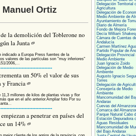
Delegación Territorial 
 Manuel Ortiz
Agricultura
Delegación de Econo
Medio Ambiente de Al
Ayuntamiento de Tom
Diario de Almería
Fondo de Mejora Fores
s de la demolición del Toblerone no
Decía William Shakes
Cámara de Cuentas d
egún la Junta
Andalucía
Carmen Martínez Agu
Partido Popular de An
n indicado a Europa Press fuentes de la
Delegación Provincial
os valores de las partículas son "muy inferiores"
Medio Ambiente
151/2006,...
Juan Ignacio Zoido
Delegación de Medio
Ambiente
incrementa un 50% el valor de sus
Augusto Ignacio Segu
Torres
a y Francia
Delegación de Agricult
Consejería de Medio
Ambiente
11,3 millones de kilos de plantas vivas y flor
Mancomunidad del Ba
más que en el año anterior.Ampliar foto Por su
Andarax
anta...
Cuevas del Almanzora
Comarca del Almanzo
 empiezan a penetrar en países del
Parque Natural Cabo 
Estación Depuradora 
rece un 14%
Aguas Residuales
Mancomunidad de Mun
del Bajo Andarax
 mejor cliente de los agrios de la provincia, con
Junta Central de Usuar