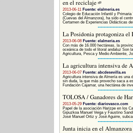
en el reciclaje
2013-06-11
Fuente: elalmeria.es
Colegio de Educación Infantil y Primaria
(Cuevas del Almanzora), ha sido el centr
Certamen de Experiencias Didácticas del
La Posidonia protagoniza el
2013-06-08
Fuente: elalmeria.es
Con más de 16.000 hectáreas, la provinc
oceánica de todo el litoral andaluz Son l
Agricultura, Pesca y Medio Ambiente, Jo
La agricultura intensiva de 
2013-06-07
Fuente: abcdesevilla.es
Agricultura intensiva de Almería es una 
sin duda, la que más provecho saca a es
Fundación Cajamar, una hectárea de inve
TOLOSA / Ganadores de Ha
2013-05-29
Fuente: diariovasco.com
Papel de la asociación Harizpe en los
Gipuzkoa Manuel Veiga y Faustino Sand
José Manuel Ortiz y José Aguirre, subc
Junta inicia en el Almanzora l