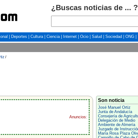
¿Buscas noticias de ... ?
ional
|
Deportes
|
Cultura
|
Ciencia
|
Internet
|
Ocio
|
Salud
|
Sociedad
|
ONG
|
tiz
/
Son noticia
José Manuel Ortiz
Junta de Andalucía
Consejería de Agricult
Anuncios:
Delegación de Medio
Ambiente de Almería
Juzgado de Instrucció
María Rosa Plaza Oli
Campillo de Cabo de 