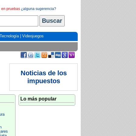
en pruebas
¿alguna sugerencia?
Tecnología
|
Videojuegos
Noticias de los
impuestos
Lo más popular
ura
n
vares
Gata