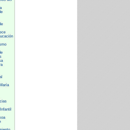
a
de
de
ece
ducación
ismo
de
s
sa
ra
al
 María
cias
nfantil
koa
e
miento