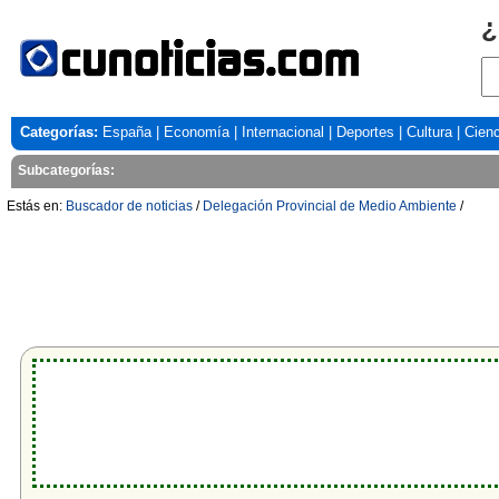
¿
Categorías:
España
|
Economía
|
Internacional
|
Deportes
|
Cultura
|
Cienc
Subcategorías:
Estás en:
Buscador de noticias
/
Delegación Provincial de Medio Ambiente
/