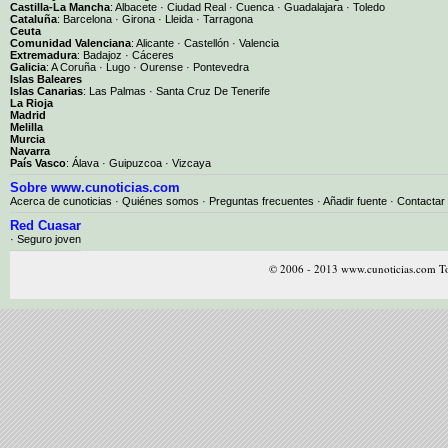
Castilla-La Mancha
:
Albacete
·
Ciudad Real
·
Cuenca
·
Guadalajara
·
Toledo
Cataluña
:
Barcelona
·
Girona
·
Lleida
·
Tarragona
Ceuta
Comunidad Valenciana
:
Alicante
·
Castellón
·
Valencia
Extremadura
:
Badajoz
·
Cáceres
Galicia
:
A Coruña
·
Lugo
·
Ourense
·
Pontevedra
Islas Baleares
Islas Canarias
:
Las Palmas
·
Santa Cruz De Tenerife
La Rioja
Madrid
Melilla
Murcia
Navarra
País Vasco
:
Álava
·
Guipuzcoa
·
Vizcaya
Sobre www.cunoticias.com
Acerca de cunoticias
·
Quiénes somos
·
Preguntas frecuentes
·
Añadir fuente
·
Contactar
Red Cuasar
· Seguro joven
© 2006 - 2013 www.cunoticias.com To