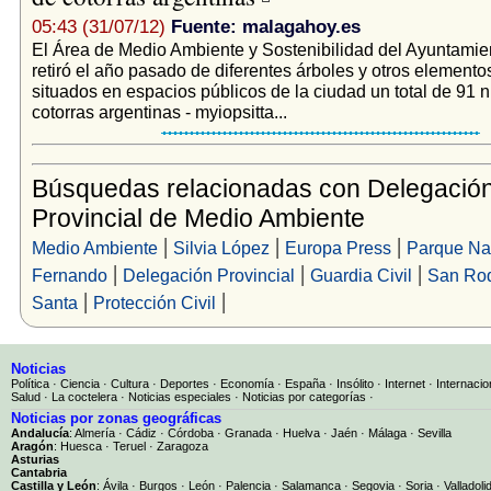
05:43 (31/07/12)
Fuente: malagahoy.es
El Área de Medio Ambiente y Sostenibilidad del Ayuntami
retiró el año pasado de diferentes árboles y otros elementos
situados en espacios públicos de la ciudad un total de 91 
cotorras argentinas - myiopsitta...
Búsquedas relacionadas con Delegació
Provincial de Medio Ambiente
|
|
|
Medio Ambiente
Silvia López
Europa Press
Parque Nat
|
|
|
Fernando
Delegación Provincial
Guardia Civil
San Ro
|
|
Santa
Protección Civil
Noticias
Política
·
Ciencia
·
Cultura
·
Deportes
·
Economía
·
España
·
Insólito
·
Internet
·
Internacio
Salud
·
La coctelera
·
Noticias especiales
·
Noticias por categorías
·
Noticias por zonas geográficas
Andalucía
:
Almería
·
Cádiz
·
Córdoba
·
Granada
·
Huelva
·
Jaén
·
Málaga
·
Sevilla
Aragón
:
Huesca
·
Teruel
·
Zaragoza
Asturias
Cantabria
Castilla y León
:
Ávila
·
Burgos
·
León
·
Palencia
·
Salamanca
·
Segovia
·
Soria
·
Valladoli