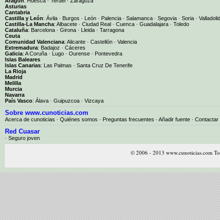
Aragón
:
Huesca
·
Teruel
·
Zaragoza
Asturias
Cantabria
Castilla y León
:
Ávila
·
Burgos
·
León
·
Palencia
·
Salamanca
·
Segovia
·
Soria
·
Valladoli
Castilla-La Mancha
:
Albacete
·
Ciudad Real
·
Cuenca
·
Guadalajara
·
Toledo
Cataluña
:
Barcelona
·
Girona
·
Lleida
·
Tarragona
Ceuta
Comunidad Valenciana
:
Alicante
·
Castellón
·
Valencia
Extremadura
:
Badajoz
·
Cáceres
Galicia
:
A Coruña
·
Lugo
·
Ourense
·
Pontevedra
Islas Baleares
Islas Canarias
:
Las Palmas
·
Santa Cruz De Tenerife
La Rioja
Madrid
Melilla
Murcia
Navarra
País Vasco
:
Álava
·
Guipuzcoa
·
Vizcaya
Sobre www.cunoticias.com
Acerca de cunoticias
·
Quiénes somos
·
Preguntas frecuentes
·
Añadir fuente
·
Contactar
Red Cuasar
· Seguro joven
© 2006 - 2013 www.cunoticias.com Tod