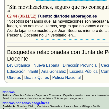
"Sin movilizaciones, seguro que no consegu
02:44 (30/11/12)
Fuente: diariodelaltoaragon.es
"Nosotros pensamos que las movilizaciones son necesaria
luego, si no nos movilizamos, seguro que no vamos a cons
Así de tajante se mostró ayer Juan Seoane, miembro de la 
Personal Docente no Universitario, en...
Búsquedas relacionadas con Junta de P
Docente
|
|
|
Ley Orgánica
Nueva España
Dirección Provincial
Ceci
|
|
|
Educación Infantil
Ana González
Escuela Pública
Com
|
|
|
Obreras
Beatriz Quirós
Policía Nacional
Noticias
Política
·
Ciencia
·
Cultura
·
Deportes
·
Economía
·
España
·
Insólito
·
Internet
·
Internacio
Salud
·
La coctelera
·
Noticias especiales
·
Noticias por categorías
·
Noticias por zonas geográficas
Andalucía
:
Almería
·
Cádiz
·
Córdoba
·
Granada
·
Huelva
·
Jaén
·
Málaga
·
Sevilla