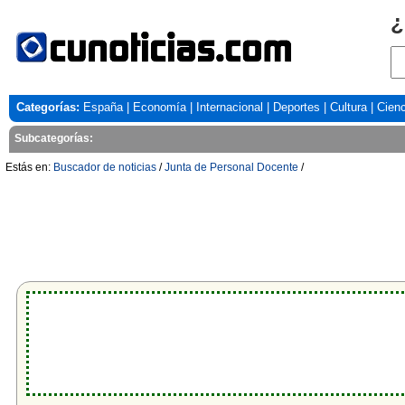
¿
Categorías:
España
|
Economía
|
Internacional
|
Deportes
|
Cultura
|
Cienc
Subcategorías:
Estás en:
Buscador de noticias
/
Junta de Personal Docente
/