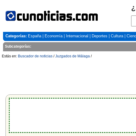
¿
Categorías:
España
|
Economía
|
Internacional
|
Deportes
|
Cultura
|
Cienc
Subcategorías:
Estás en:
Buscador de noticias
/
Juzgados de Málaga
/