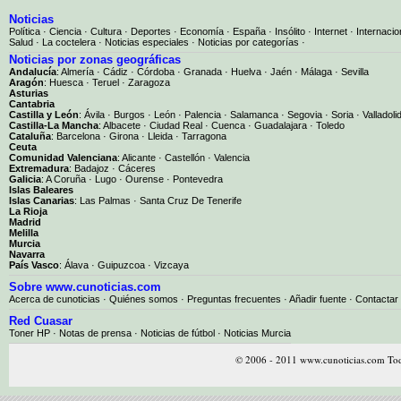
Noticias
Política
·
Ciencia
·
Cultura
·
Deportes
·
Economía
·
España
·
Insólito
·
Internet
·
Internacio
Salud
·
La coctelera
·
Noticias especiales
·
Noticias por categorías
·
Noticias por zonas geográficas
Andalucía
:
Almería
·
Cádiz
·
Córdoba
·
Granada
·
Huelva
·
Jaén
·
Málaga
·
Sevilla
Aragón
:
Huesca
·
Teruel
·
Zaragoza
Asturias
Cantabria
Castilla y León
:
Ávila
·
Burgos
·
León
·
Palencia
·
Salamanca
·
Segovia
·
Soria
·
Valladoli
Castilla-La Mancha
:
Albacete
·
Ciudad Real
·
Cuenca
·
Guadalajara
·
Toledo
Cataluña
:
Barcelona
·
Girona
·
Lleida
·
Tarragona
Ceuta
Comunidad Valenciana
:
Alicante
·
Castellón
·
Valencia
Extremadura
:
Badajoz
·
Cáceres
Galicia
:
A Coruña
·
Lugo
·
Ourense
·
Pontevedra
Islas Baleares
Islas Canarias
:
Las Palmas
·
Santa Cruz De Tenerife
La Rioja
Madrid
Melilla
Murcia
Navarra
País Vasco
:
Álava
·
Guipuzcoa
·
Vizcaya
Sobre www.cunoticias.com
Acerca de cunoticias
·
Quiénes somos
·
Preguntas frecuentes
·
Añadir fuente
·
Contactar
Red Cuasar
Toner HP · Notas de prensa · Noticias de fútbol · Noticias Murcia
© 2006 - 2011 www.cunoticias.com Tod