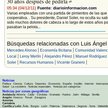
30 años después de pedirla
05:34 (04/12/11)
Fuente: diarioinformacion.com
Varias empleadas con una partida de pimientos de las que 
cooperativa. . Su presidente, Daniel Soler, no oculta su sat
sido muchos dolores de cabeza a lo largo de estos años p
pasaban la pelota...
Búsquedas relacionadas con Luis Ángel
|
|
Mercedes Alonso
Economía Ilicitana
Comunidad Valenc
|
|
|
Local
Leroy Merlín
Alejandro Pérez
Manuel Rodríguez
|
|
|
Soler
Recursos Humanos
Vicente Granero
Noticias
Política
·
Ciencia
·
Cultura
·
Deportes
·
Economía
·
España
·
Insólito
·
Internet
·
Internacio
Salud
·
La coctelera
·
Noticias especiales
·
Noticias por categorías
·
Noticias por zonas geográficas
Andalucía
:
Almería
·
Cádiz
·
Córdoba
·
Granada
·
Huelva
·
Jaén
·
Málaga
·
Sevilla
Aragón
:
Huesca
·
Teruel
·
Zaragoza
Asturias
Cantabria
Castilla y León
:
Ávila
·
Burgos
·
León
·
Palencia
·
Salamanca
·
Segovia
·
Soria
·
Valladoli