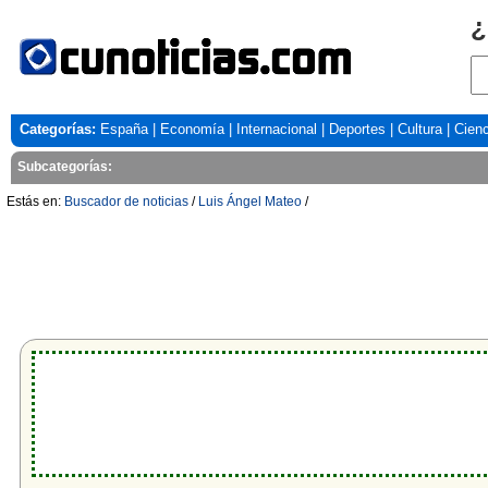
¿
Categorías:
España
|
Economía
|
Internacional
|
Deportes
|
Cultura
|
Cienc
Subcategorías:
Estás en:
Buscador de noticias
/
Luis Ángel Mateo
/