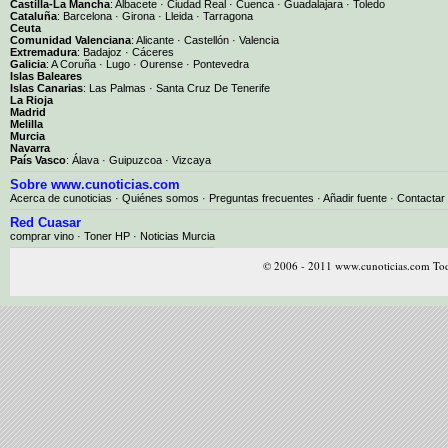
Castilla-La Mancha
:
Albacete
·
Ciudad Real
·
Cuenca
·
Guadalajara
·
Toledo
Cataluña
:
Barcelona
·
Girona
·
Lleida
·
Tarragona
Ceuta
Comunidad Valenciana
:
Alicante
·
Castellón
·
Valencia
Extremadura
:
Badajoz
·
Cáceres
Galicia
:
A Coruña
·
Lugo
·
Ourense
·
Pontevedra
Islas Baleares
Islas Canarias
:
Las Palmas
·
Santa Cruz De Tenerife
La Rioja
Madrid
Melilla
Murcia
Navarra
País Vasco
:
Álava
·
Guipuzcoa
·
Vizcaya
Sobre www.cunoticias.com
Acerca de cunoticias
·
Quiénes somos
·
Preguntas frecuentes
·
Añadir fuente
·
Contactar
Red Cuasar
comprar vino · Toner HP · Noticias Murcia
© 2006 - 2011 www.cunoticias.com Tod