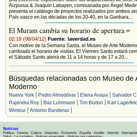
Aizpurua & Joaquin Labayen, comisariada por Ángel Medi
presenta el catálogo de proyectos realizados por ambos arq
País vasco en las décadas de los 20-40, en la Ganbara...
El Muram cambia su horario de apertura
02:19 (06/04/12)
Fuente: laverdad.es
Con motivo de la Semana Santa, el Museo de Arte Modern
cambiado el horario de visitas. El Viernes Santo estará cer
el Sábado Santo abrirá de 11 a 14 horas y de 17 a 20...
Búsquedas relacionadas con Museo de 
Moderno
|
|
|
Nueva York
Pedro Almodóvar
Elena Anaya
Salvador C
|
|
|
Rajendra Roy
Baz Luhrmann
Tim Burton
Karl Lagerfel
|
|
Wintour
Antonio Banderas
Noticias
Política
·
Ciencia
·
Cultura
·
Deportes
·
Economía
·
España
·
Insólito
·
Internet
·
Internacio
Salud
·
La coctelera
·
Noticias especiales
·
Noticias por categorías
·