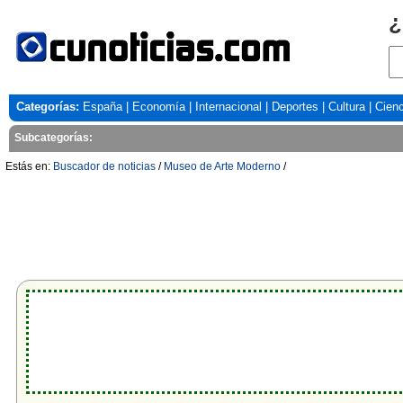
¿
Categorías:
España
|
Economía
|
Internacional
|
Deportes
|
Cultura
|
Cienc
Subcategorías:
Estás en:
Buscador de noticias
/
Museo de Arte Moderno
/