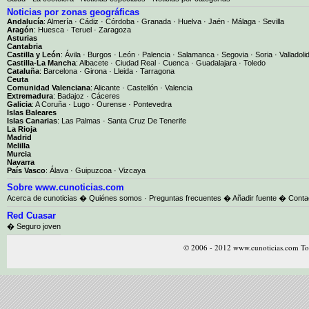
Noticias por zonas geográficas
Andalucía
:
Almería
·
Cádiz
·
Córdoba
·
Granada
·
Huelva
·
Jaén
·
Málaga
·
Sevilla
Aragón
:
Huesca
·
Teruel
·
Zaragoza
Asturias
Cantabria
Castilla y León
:
Ávila
·
Burgos
·
León
·
Palencia
·
Salamanca
·
Segovia
·
Soria
·
Valladoli
Castilla-La Mancha
:
Albacete
·
Ciudad Real
·
Cuenca
·
Guadalajara
·
Toledo
Cataluña
:
Barcelona
·
Girona
·
Lleida
·
Tarragona
Ceuta
Comunidad Valenciana
:
Alicante
·
Castellón
·
Valencia
Extremadura
:
Badajoz
·
Cáceres
Galicia
:
A Coruña
·
Lugo
·
Ourense
·
Pontevedra
Islas Baleares
Islas Canarias
:
Las Palmas
·
Santa Cruz De Tenerife
La Rioja
Madrid
Melilla
Murcia
Navarra
País Vasco
:
Álava
·
Guipuzcoa
·
Vizcaya
Sobre www.cunoticias.com
Acerca de cunoticias
�
Quiénes somos
·
Preguntas frecuentes
�
Añadir fuente
�
Conta
Red Cuasar
� Seguro joven
© 2006 - 2012 www.cunoticias.com Tod