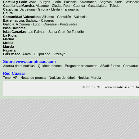
Castilla y León
:
Ávila
·
Burgos
·
León
·
Palencia
·
Salamanca
·
Segovia
·
Soria
·
Valladoli
Castilla-La Mancha
:
Albacete
·
Ciudad Real
·
Cuenca
·
Guadalajara
·
Toledo
Cataluña
:
Barcelona
·
Girona
·
Lleida
·
Tarragona
Ceuta
Comunidad Valenciana
:
Alicante
·
Castellón
·
Valencia
Extremadura
:
Badajoz
·
Cáceres
Galicia
:
A Coruña
·
Lugo
·
Ourense
·
Pontevedra
Islas Baleares
Islas Canarias
:
Las Palmas
·
Santa Cruz De Tenerife
La Rioja
Madrid
Melilla
Murcia
Navarra
País Vasco
:
Álava
·
Guipuzcoa
·
Vizcaya
Sobre www.cunoticias.com
Acerca de cunoticias
·
Quiénes somos
·
Preguntas frecuentes
·
Añadir fuente
·
Contactar
Red Cuasar
Toner HP · Notas de prensa · Noticias de fútbol · Noticias Murcia
© 2006 - 2011 www.cunoticias.com Tod