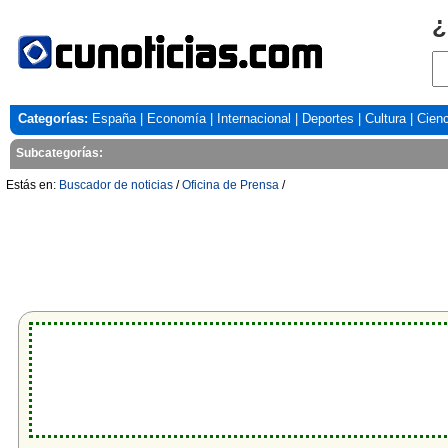
¿
Categorías:
España
|
Economía
|
Internacional
|
Deportes
|
Cultura
|
Cienc
Subcategorías:
Estás en:
Buscador de noticias
/
Oficina de Prensa
/