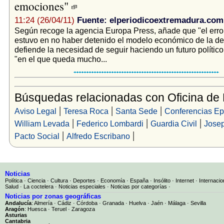
emociones"
11:24 (26/04/11)
Fuente: elperiodicoextremadura.com
Según recoge la agencia Europa Press, añade que "el erro
estuvo en no haber detenido el modelo económico de la de
defiende la necesidad de seguir haciendo un futuro político
"en el que queda mucho...
Búsquedas relacionadas con Oficina de
|
|
|
Aviso Legal
Teresa Roca
Santa Sede
Conferencias Ep
|
|
|
William Levada
Federico Lombardi
Guardia Civil
Josep
|
|
Pacto Social
Alfredo Escribano
Noticias
Política
·
Ciencia
·
Cultura
·
Deportes
·
Economía
·
España
·
Insólito
·
Internet
·
Internacio
Salud
·
La coctelera
·
Noticias especiales
·
Noticias por categorías
·
Noticias por zonas geográficas
Andalucía
:
Almería
·
Cádiz
·
Córdoba
·
Granada
·
Huelva
·
Jaén
·
Málaga
·
Sevilla
Aragón
:
Huesca
·
Teruel
·
Zaragoza
Asturias
Cantabria