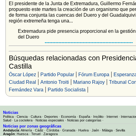
El presidente de la Junta de Extremadura, Guillermo Ferná
propuesto este martes la creación de un organismo que per
de forma conjunta las cuencas del Duero y del Guadalquivir
región extremeña tenga una...
Extremadura pide presencia proporcional en la gestión
del Duero
Búsquedas relacionadas con Presidenci
Castilla
|
|
|
Óscar López
Partido Popular
Fórum Europa
Esperanza
|
|
|
Ciudad Real
Antonio Troiti
Mariano Rajoy
Tribunal Con
|
|
Fernández Vara
Partido Socialista
Noticias
Política
·
Ciencia
·
Cultura
·
Deportes
·
Economía
·
España
·
Insólito
·
Internet
·
Internacio
Salud
·
La coctelera
·
Noticias especiales
·
Noticias por categorías
·
Noticias por zonas geográficas
Andalucía
:
Almería
·
Cádiz
·
Córdoba
·
Granada
·
Huelva
·
Jaén
·
Málaga
·
Sevilla
Aragón
:
Huesca
·
Teruel
·
Zaragoza