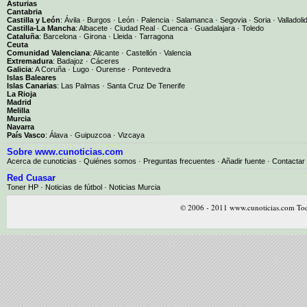
Asturias
Cantabria
Castilla y León
:
Ávila
·
Burgos
·
León
·
Palencia
·
Salamanca
·
Segovia
·
Soria
·
Valladoli
Castilla-La Mancha
:
Albacete
·
Ciudad Real
·
Cuenca
·
Guadalajara
·
Toledo
Cataluña
:
Barcelona
·
Girona
·
Lleida
·
Tarragona
Ceuta
Comunidad Valenciana
:
Alicante
·
Castellón
·
Valencia
Extremadura
:
Badajoz
·
Cáceres
Galicia
:
A Coruña
·
Lugo
·
Ourense
·
Pontevedra
Islas Baleares
Islas Canarias
:
Las Palmas
·
Santa Cruz De Tenerife
La Rioja
Madrid
Melilla
Murcia
Navarra
País Vasco
:
Álava
·
Guipuzcoa
·
Vizcaya
Sobre www.cunoticias.com
Acerca de cunoticias
·
Quiénes somos
·
Preguntas frecuentes
·
Añadir fuente
·
Contactar
Red Cuasar
Toner HP · Noticias de fútbol · Noticias Murcia
© 2006 - 2011 www.cunoticias.com Tod