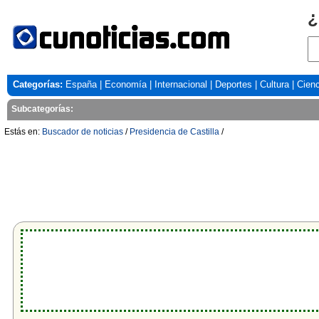
¿
Categorías:
España
|
Economía
|
Internacional
|
Deportes
|
Cultura
|
Cienc
Subcategorías:
Estás en:
Buscador de noticias
/
Presidencia de Castilla
/