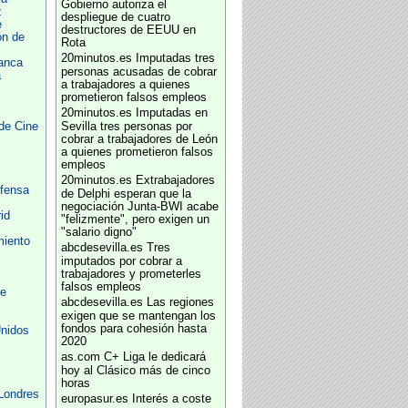
Gobierno autoriza el
z
despliegue de cuatro
e
destructores de EEUU en
ón de
Rota
20minutos.es
Imputadas tres
anca
personas acusadas de cobrar
a
a trabajadores a quienes
prometieron falsos empleos
20minutos.es
Imputadas en
 de Cine
Sevilla tres personas por
cobrar a trabajadores de León
a quienes prometieron falsos
empleos
20minutos.es
Extrabajadores
efensa
de Delphi esperan que la
negociación Junta-BWI acabe
id
"felizmente", pero exigen un
"salario digno"
iento
abcdesevilla.es
Tres
imputados por cobrar a
trabajadores y prometerles
falsos empleos
pe
abcdesevilla.es
Las regiones
exigen que se mantengan los
fondos para cohesión hasta
nidos
2020
as.com
C+ Liga le dedicará
hoy al Clásico más de cinco
horas
Londres
europasur.es
Interés a coste