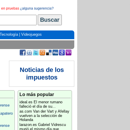
en pruebas
¿alguna sugerencia?
Tecnología
|
Videojuegos
Noticias de los
impuestos
Lo más popular
ideal.es
El menor rumano
orense
falleció el día de su...
as.com
Van der Vart y Afellay
apatero
vuelven a la selección de
Holanda
larazon.es
Gabriel Vidrescu
orense
murió el mismo día que