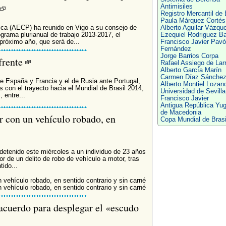
Antimisiles
Registro Mercantil de 
Paula Márquez Cortés
sca (AECP) ha reunido en Vigo a su consejo de
Alberto Aguilar Vázqu
grama plurianual de trabajo 2013-2017, el
Ezequiel Rodriguez B
próximo año, que será de...
Francisco Javier Pav
Fernández
Jorge Barrios Corpa
frente
Rafael Assiego de Larr
Alberto García Marín
Carmen Díaz Sánche
e España y Francia y el de Rusia ante Portugal,
Alberto Montiel Lozan
s con el trayecto hacia el Mundial de Brasil 2014,
Universidad de Sevilla
 entre...
Francisco Javier
Antigua República Yu
de Macedonia
r con un vehículo robado, en
Copa Mundial de Brasi
detenido este miércoles a un individuo de 23 años
 de un delito de robo de vehículo a motor, tras
ido...
n vehículo robado, en sentido contrario y sin carné
n vehículo robado, en sentido contrario y sin carné
acuerdo para desplegar el «escudo