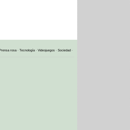
Prensa rosa
·
Tecnología
·
Videojuegos
·
Sociedad
·