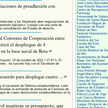
José Carlos Bermúde
iaciones de preadhesión con
Juan Antonio Masson
Centro de Recuperaci
Personas
Universidad de Salam
Puerto de Santa Marí
ércoles a los Veintisiete abrir negociaciones de
Fundación Miguel de
erritorio balcánico "cumpla con una serie de
Cervantes de Brasil
a consolidación del Estado de derecho...
Robert de Niro
Festival Internacional
al Convenio de Cooperación entre
Fantástico
América del Sur
tirá el despliegue de 4
Europa del Este
Copa del Rey
 en la base naval de Rota
Comité Bilateral de D
de Alto
Ayuntamiento de Madr
icación: 10 de octubre de 2012 / 17:47 h. El
Klaas Jan Huntelaar
nés , ha suscrito hoy con el Secretario de
Bomberos del Ayuntam
de Madrid
José Antonio Monago
Ángel María Villar
acuerdo para desplegar cuatro ...
Solar Decathlon Euro
Corea del Sur
Comité de Regiones
y el secretario de Defensa estadounidense, León
Defensa de Estados U
Bruselas la enmienda de protocolo al Convenio de
Robin Van Persie
liegue de cuatro destructores estadounidenses en la
Policía Local de Vigo
Luis García Montero
Ministerio de Defensa
ol mantiene su presupuesto, que
Juegos Olímpicos de 
Sistema de Defensa