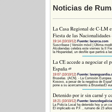
Noticias de Rum
La Casa Regional de C-LM en
Fiesta de las Nacionalidades 
19:14 (10/10/12)
Fuente: lacerca.com
Suscríbase | Versión móvil | Última modi
Alcobendas celebra este viernes la II Fi
la Hispanidad, un desfile que partirá a la
La CE accede a negociar el p
España
19:07 (10/10/12)
Fuente: lavanguardia
Bruselas. (ACN). - La Comisión Europea 
Kosovo, a pesar de la negativa de Españ
pone a su acercamiento a BruselasEl eur
Detenido por ir sin carné y 
18:21 (10/10/12)
Fuente: lavozdegalicia
La Policía Local ha detenido hoy a un co
El implicado es P.F. , rumano de 23 años