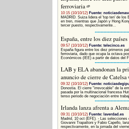
ferroviaria
10:15 (10/10/12)
Fuente: noticiasdenav
MADRID. Suiza lidera el 'top ten' de los
en tren, mientras que Japón y Hong Kon
tercer puesto, respectivamente...
España, entre los diez países
09:57 (10/10/12)
Fuente: telecinco.es
España figura entre los diez primeros pa
ferroviaria, dado que ocupa la octava pos
Económicos (IEE) a partir de datos del Fo
LAB y ELA abandonan la prim
anuncio de cierre de Catelsa
09:32 (10/10/12)
Fuente: noticiasdegi
Donostia. El cierre "irrevocable" de la 
pasada por la multinacional francesa Hutc
tenso periodo de negociación entre traba
Irlanda lanza afrenta a Alem
09:31 (10/10/12)
Fuente: laverdad.es
Madrid, 10 oct (EFE). - Las selecciones d
Giovanni Trapattoni y Fabio Capello, lan
respectivamente, en la jornada del viernes