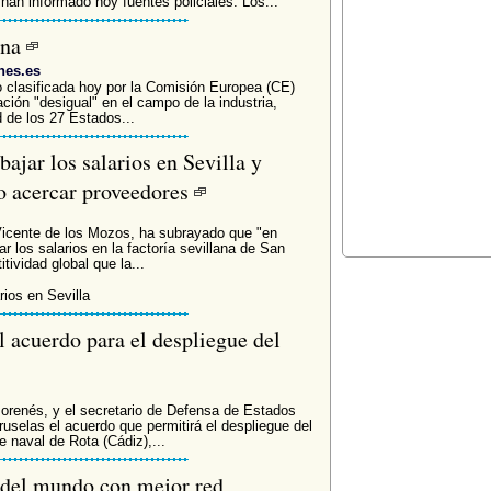
an informado hoy fuentes policiales. Los...
una
nes.es
o clasificada hoy por la Comisión Europea (CE)
ión "desigual" en el campo de la industria,
d de los 27 Estados...
bajar los salarios en Sevilla y
 o acercar proveedores
Vicente de los Mozos, ha subrayado que "en
 los salarios en la factoría sevillana de San
ividad global que la...
rios en Sevilla
 acuerdo para el despliegue del
orenés, y el secretario de Defensa de Estados
uselas el acuerdo que permitirá el despliegue del
 naval de Rota (Cádiz),...
s del mundo con mejor red