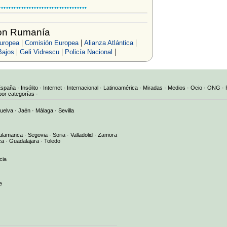
on Rumanía
|
|
|
uropea
Comisión Europea
Alianza Atlántica
|
|
|
Bajos
Geli Vidrescu
Policía Nacional
España
·
Insólito
·
Internet
·
Internacional
·
Latinoamérica
·
Miradas
·
Medios
·
Ocio
·
ONG
·
por categorías
·
uelva
·
Jaén
·
Málaga
·
Sevilla
alamanca
·
Segovia
·
Soria
·
Valladolid
·
Zamora
ca
·
Guadalajara
·
Toledo
cia
e