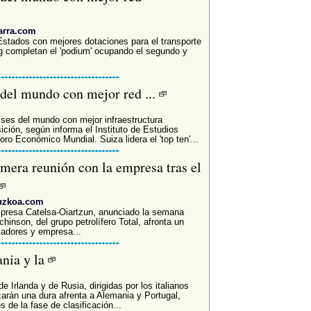
arra.com
 Estados con mejores dotaciones para el transporte
g completan el 'podium' ocupando el segundo y
 del mundo con mejor red ...
íses del mundo con mejor infraestructura
ición, según informa el Instituto de Estudios
ro Económico Mundial. Suiza lidera el 'top ten'...
era reunión con la empresa tras el
puzkoa.com
empresa Catelsa-Oiartzun, anunciado la semana
hinson, del grupo petrolífero Total, afronta un
jadores y empresa...
ania y la
e Irlanda y de Rusia, dirigidas por los italianos
zarán una dura afrenta a Alemania y Portugal,
 de la fase de clasificación...