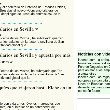
s
y el secretario de Defensa de Estados Unidos,
Bruselas el nuevo «Convenio bilateral de
 despliegue del «escudo antimisiles» de la
alarios en Sevilla
s
Vicente de los Mozos , ha subrayado que "en
 los salarios en la factoría sevillana de San
tividad global que...
alarios en Sevilla y apuesta por más
Noticias con vid
dores
lacerca.com
La embaj
Rumanía prevé realiza
Foro de Negocios en 
para animar a los emp
Vicente de los Mozos, ha subrayado que "en
a expandirse
 los salarios en la factoría sevillana de San
lacerca.com
Las regio
ividad global que la...
europeas se dan cita 
lunes en Bruselas par
quíes que viajaron hasta Elche en un
defender un presupues
cohesión fuerte
ado con vida a tres jóvenes marroquíes que
nte) en el interior de un contenedor de