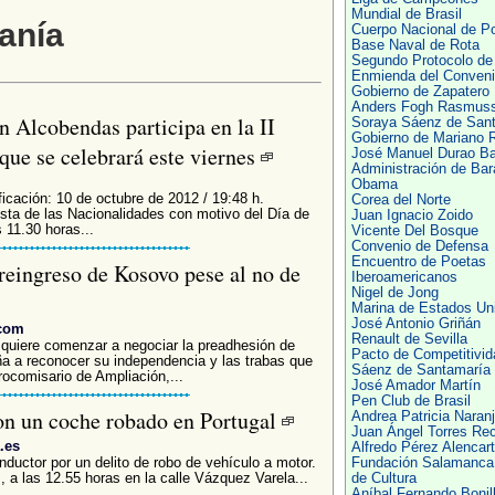
Mundial de Brasil
anía
Cuerpo Nacional de Po
Base Naval de Rota
Segundo Protocolo de
Enmienda del Conveni
Gobierno de Zapatero
Anders Fogh Rasmus
 Alcobendas participa en la II
Soraya Sáenz de San
Gobierno de Mariano 
que se celebrará este viernes
José Manuel Durao Ba
Administración de Bar
Obama
ficación: 10 de octubre de 2012 / 19:48 h.
Corea del Norte
esta de las Nacionalidades con motivo del Día de
Juan Ignacio Zoido
s 11.30 horas...
Vicente Del Bosque
Convenio de Defensa
Encuentro de Poetas
reingreso de Kosovo pese al no de
Iberoamericanos
Nigel de Jong
Marina de Estados Un
José Antonio Griñán
.com
Renault de Sevilla
quiere comenzar a negociar la preadhesión de
Pacto de Competitivid
a a reconocer su independencia y las trabas que
Sáenz de Santamaría
ocomisario de Ampliación,...
José Amador Martín
Pen Club de Brasil
con un coche robado en Portugal
Andrea Patricia Naran
Juan Ángel Torres Re
.es
Alfredo Pérez Alencart
nductor por un delito de robo de vehículo a motor.
Fundación Salamanca
, a las 12.55 horas en la calle Vázquez Varela...
de Cultura
Aníbal Fernando Bonil