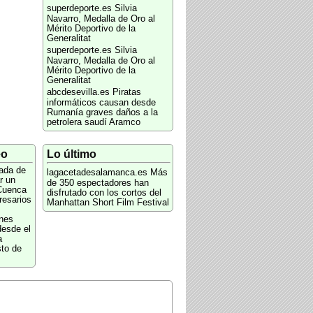
superdeporte.es
Silvia
Navarro, Medalla de Oro al
Mérito Deportivo de la
Generalitat
superdeporte.es
Silvia
Navarro, Medalla de Oro al
Mérito Deportivo de la
Generalitat
abcdesevilla.es
Piratas
informáticos causan desde
Rumanía graves daños a la
petrolera saudí Aramco
eo
Lo último
ada de
lagacetadesalamanca.es
Más
r un
de 350 espectadores han
Cuenca
disfrutado con los cortos del
resarios
Manhattan Short Film Festival
nes
desde el
a
to de