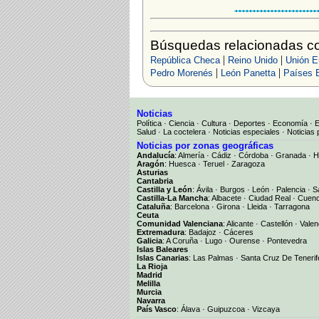
Búsquedas relacionadas c
|
|
República Checa
Reino Unido
Unión E
|
|
Pedro Morenés
León Panetta
Países 
Noticias
Política
·
Ciencia
·
Cultura
·
Deportes
·
Economía
·
Salud
·
La coctelera
·
Noticias especiales
·
Noticias 
Noticias por zonas geográficas
Andalucía
:
Almería
·
Cádiz
·
Córdoba
·
Granada
·
H
Aragón
:
Huesca
·
Teruel
·
Zaragoza
Asturias
Cantabria
Castilla y León
:
Ávila
·
Burgos
·
León
·
Palencia
·
S
Castilla-La Mancha
:
Albacete
·
Ciudad Real
·
Cuen
Cataluña
:
Barcelona
·
Girona
·
Lleida
·
Tarragona
Ceuta
Comunidad Valenciana
:
Alicante
·
Castellón
·
Valen
Extremadura
:
Badajoz
·
Cáceres
Galicia
:
A Coruña
·
Lugo
·
Ourense
·
Pontevedra
Islas Baleares
Islas Canarias
:
Las Palmas
·
Santa Cruz De Tenerif
La Rioja
Madrid
Melilla
Murcia
Navarra
País Vasco
:
Álava
·
Guipuzcoa
·
Vizcaya