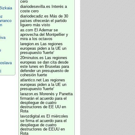
cero
diariodesevilla.es
Interés a
Bizkaia
coste cero
diariodecadiz.es
Más de 30
ez
arranco
países ofrecerán el partido
ón
liguero más visto
as.com
El Ademar se
aprovecha del Montpellier y
iva
mira a los octavos
laregion.es
Las regiones
z
europeas piden a la UE un
o
presupuesto 'fuerte'
20minutos.es
Las regiones
europeas se dan cita desde
goslava
este lunes en Bruselas para
defender un presupuesto de
l
cohesión fuerte
atlantico.net
Las regiones
europeas piden a la UE un
presupuesto 'fuerte'
larazon.es
Morenés y Panetta
firmarán el acuerdo para el
despliegue de cuatro
destructores de EE UU en
Rota
lavozdigital.es
El miércoles
se firma el acuerdo para el
despliegue de cuatro
destructores de EEUU en
Rota