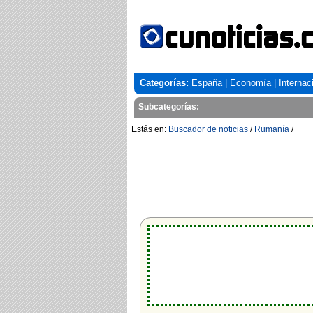
Categorías:
España
|
Economía
|
Internac
Subcategorías:
Estás en:
Buscador de noticias
/
Rumanía
/