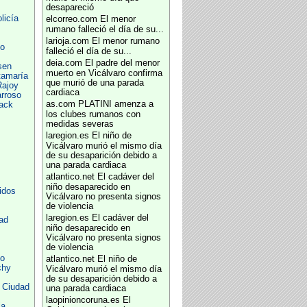
desapareció
licía
elcorreo.com
El menor
rumano falleció el día de su...
larioja.com
El menor rumano
o
falleció el día de su...
deia.com
El padre del menor
sen
muerto en Vicálvaro confirma
tamaría
que murió de una parada
Rajoy
cardiaca
rroso
as.com
PLATINI amenza a
ack
los clubes rumanos con
medidas severas
laregion.es
El niño de
Vicálvaro murió el mismo día
de su desaparición debido a
una parada cardiaca
atlantico.net
El cadáver del
niño desaparecido en
idos
Vicálvaro no presenta signos
de violencia
laregion.es
El cadáver del
ad
niño desaparecido en
Vicálvaro no presenta signos
de violencia
jo
atlantico.net
El niño de
chy
Vicálvaro murió el mismo día
de su desaparición debido a
 Ciudad
una parada cardiaca
laopinioncoruna.es
El
la