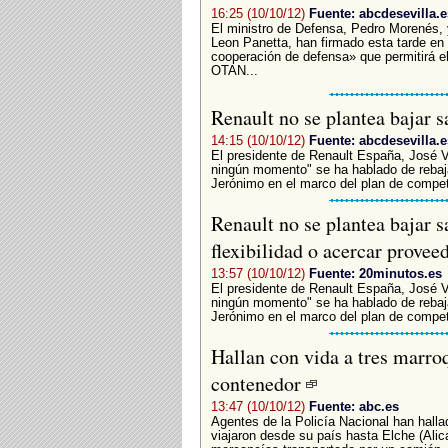
16:25 (10/10/12)
Fuente: abcdesevilla.e
El ministro de Defensa, Pedro Morenés, 
Leon Panetta, han firmado esta tarde en 
cooperación de defensa» que permitirá el
OTAN...
Renault no se plantea bajar s
14:15 (10/10/12)
Fuente: abcdesevilla.e
El presidente de Renault España, José 
ningún momento" se ha hablado de rebajar
Jerónimo en el marco del plan de competi
Renault no se plantea bajar s
flexibilidad o acercar provee
13:57 (10/10/12)
Fuente: 20minutos.es
El presidente de Renault España, José 
ningún momento" se ha hablado de rebajar
Jerónimo en el marco del plan de competit
Hallan con vida a tres marro
contenedor
13:47 (10/10/12)
Fuente: abc.es
Agentes de la Policía Nacional han hall
viajaron desde su país hasta Elche (Alica