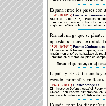
mercancías transportado por un camión, h
España entre los países con 
13:46 (10/10/12)
Fuente: eldiariomonta
Bruselas, 10 oct (EFE). - España ha sid
como un país con un rendimiento o actuac
según un análisis sobre la competitivida
Renault niega que se plantee 
apuesta por más flexibilidad
13:26 (10/10/12)
Fuente: 20minutos.es
El presidente de Renault España, José 
ningún momento" se ha hablado de rebajar
Jerónimo en el marco del plan de competit
Renault niega que vaya a bajar sala
España y EEUU firman hoy el
escudo antimisiles en Rota
11:42 (10/10/12)
Fuente: orange.es
El ministro de Defensa español, Pedro M
Unidos, Leon Panetta, firmarán hoy en Br
escudo antimisiles de la OTAN en la base
España, entre los diez paíse