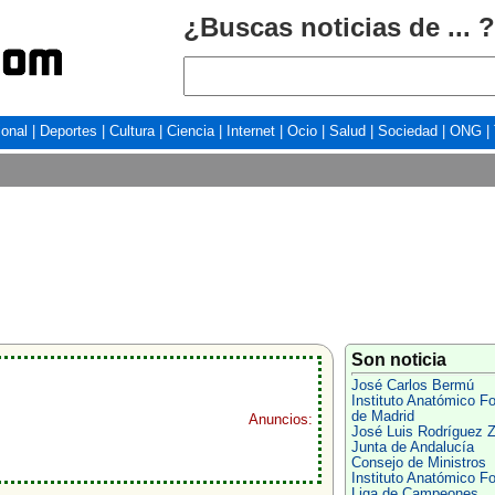
¿Buscas noticias de ... ?
ional
|
Deportes
|
Cultura
|
Ciencia
|
Internet
|
Ocio
|
Salud
|
Sociedad
|
ONG
|
Son noticia
José Carlos Bermú
Instituto Anatómico F
de Madrid
Anuncios:
José Luis Rodríguez Z
Junta de Andalucía
Consejo de Ministros
Instituto Anatómico F
Liga de Campeones