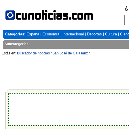
¿
Categorías:
España
|
Economía
|
Internacional
|
Deportes
|
Cultura
|
Cienc
Subcategorías:
Estás en:
Buscador de noticias
/
San José de Calasanz
/