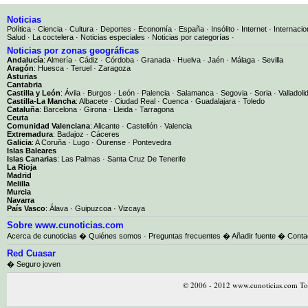
Noticias
Política
·
Ciencia
·
Cultura
·
Deportes
·
Economía
·
España
·
Insólito
·
Internet
·
Internacio
Salud
·
La coctelera
·
Noticias especiales
·
Noticias por categorías
·
Noticias por zonas geográficas
Andalucía
:
Almería
·
Cádiz
·
Córdoba
·
Granada
·
Huelva
·
Jaén
·
Málaga
·
Sevilla
Aragón
:
Huesca
·
Teruel
·
Zaragoza
Asturias
Cantabria
Castilla y León
:
Ávila
·
Burgos
·
León
·
Palencia
·
Salamanca
·
Segovia
·
Soria
·
Valladoli
Castilla-La Mancha
:
Albacete
·
Ciudad Real
·
Cuenca
·
Guadalajara
·
Toledo
Cataluña
:
Barcelona
·
Girona
·
Lleida
·
Tarragona
Ceuta
Comunidad Valenciana
:
Alicante
·
Castellón
·
Valencia
Extremadura
:
Badajoz
·
Cáceres
Galicia
:
A Coruña
·
Lugo
·
Ourense
·
Pontevedra
Islas Baleares
Islas Canarias
:
Las Palmas
·
Santa Cruz De Tenerife
La Rioja
Madrid
Melilla
Murcia
Navarra
País Vasco
:
Álava
·
Guipuzcoa
·
Vizcaya
Sobre www.cunoticias.com
Acerca de cunoticias
�
Quiénes somos
·
Preguntas frecuentes
�
Añadir fuente
�
Conta
Red Cuasar
� Seguro joven
© 2006 - 2012 www.cunoticias.com Tod