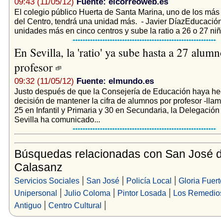
09:43 (11/05/12)
Fuente: elcorreoweb.es
El colegio público Huerta de Santa Marina, uno de los m
del Centro, tendrá una unidad más. - Javier DíazEducación
unidades más en cinco centros y sube la ratio a 26 o 27 niño
En Sevilla, la 'ratio' ya sube hasta a 27 alum
profesor
09:32 (11/05/12)
Fuente: elmundo.es
Justo después de que la Consejería de Educación haya he
decisión de mantener la cifra de alumnos por profesor -llama
25 en Infantil y Primaria y 30 en Secundaria, la Delegación
Sevilla ha comunicado...
Búsquedas relacionadas con San José 
Calasanz
|
|
|
Servicios Sociales
San José
Policía Local
Gloria Fuer
|
|
|
Unipersonal
Julio Coloma
Pintor Losada
Los Remedio
|
|
Antiguo
Centro Cultural