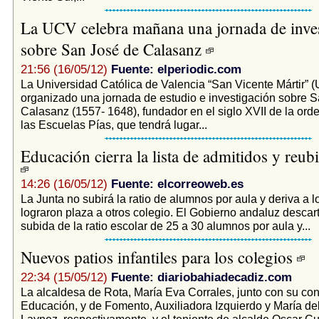
La UCV celebra mañana una jornada de inve
sobre San José de Calasanz
21:56 (16/05/12)
Fuente: elperiodic.com
La Universidad Católica de Valencia “San Vicente Mártir” 
organizado una jornada de estudio e investigación sobre 
Calasanz (1557- 1648), fundador en el siglo XVII de la orde
las Escuelas Pías, que tendrá lugar...
Educación cierra la lista de admitidos y reubi
14:26 (16/05/12)
Fuente: elcorreoweb.es
La Junta no subirá la ratio de alumnos por aula y deriva a 
lograron plaza a otros colegio. El Gobierno andaluz descar
subida de la ratio escolar de 25 a 30 alumnos por aula y...
Nuevos patios infantiles para los colegios
22:34 (15/05/12)
Fuente: diariobahiadecadiz.com
La alcaldesa de Rota, María Eva Corrales, junto con su co
Educación, y de Fomento, Auxiliadora Izquierdo y María d
Laynez, respectivamente, y el teniente de alcalde Oscar Cur